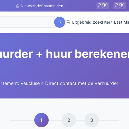
🇩🇪
🇬🇧
📰 Nieuwsbrief aanmelden
🔍
🔍 Uitgebreid zoekfilter
⚡ Last Mi
uurder + huur berekene
artement: Vaucluse
✅ Direct contact met de verhuurder
1
2
3