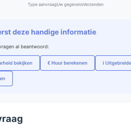
Type aanvraag
Uw gegevens
Verzenden
erst deze handige informatie
 vragen al beantwoord:
rheid bekijken
ℹ️ Uitgebreid
€ Huur berekenen
zen
vraag