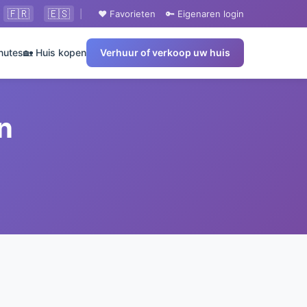
🇫🇷
🇪🇸
|
❤️ Favorieten
🔑 Eigenaren login
nutes
🏡 Huis kopen
Verhuur of verkoop uw huis
n