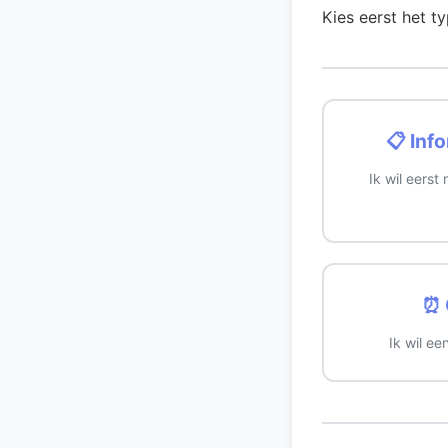
Kies eerst het t
📋 Inf
Ik wil eerst
⏰ 
Ik wil e