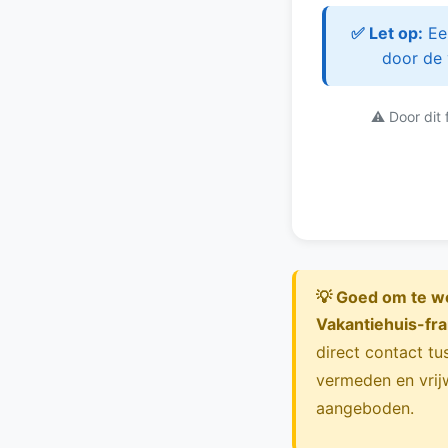
✅ Let op:
Een
door de 
⚠️ Door dit
💡 Goed om te w
Vakantiehuis-fran
direct contact t
vermeden en vrijw
aangeboden.