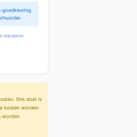
n goedkeuring
rhuurder.
n
disclaimer
osten. Ons doel is
ra kosten worden
en worden