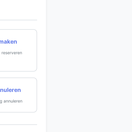
 maken
g reserveren
nnuleren
ng annuleren