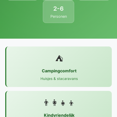
2-6
Personen
⛺
Campingcomfort
Huisjes & stacaravans
👨‍👩‍👧‍👦
Kindvriendelijk