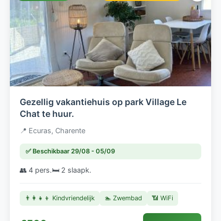
Gezellig vakantiehuis op park Village Le
Chat te huur.
📍 Ecuras, Charente
✅ Beschikbaar 29/08 - 05/09
👥 4 pers.
🛏️ 2 slaapk.
👨‍👩‍👧‍👦 Kindvriendelijk
🏊 Zwembad
📶 WiFi