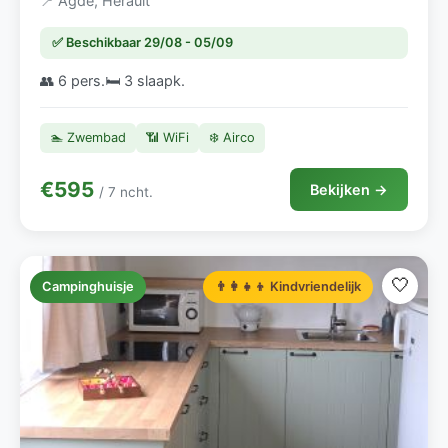
📍 Agde, Herault
✅ Beschikbaar 29/08 - 05/09
👥 6 pers.
🛏️ 3 slaapk.
🏊 Zwembad
📶 WiFi
❄️ Airco
€595
Bekijken →
/ 7 ncht.
🤍
Campinghuisje
👨‍👩‍👧‍👦 Kindvriendelijk