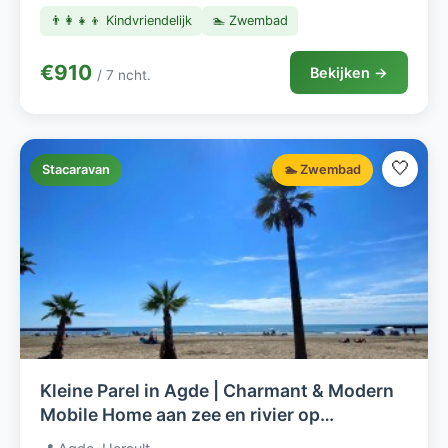
👨‍👩‍👧‍👦 Kindvriendelijk
🏊 Zwembad
€910
Bekijken →
/ 7 ncht.
🤍
Stacaravan
🏊 Zwembad
Kleine Parel in Agde | Charmant & Modern
Mobile Home aan zee en rivier op
kleinschalige camping (met zwembad)