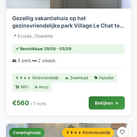
Gezellig vakantiehuis op het
gezinsvriendelijke park Village Le Chat te
huur.
📍 Ecuras, Charente
✅ Beschikbaar 29/08 - 05/09
👥 5 pers.
🛏️ 2 slaapk.
👨‍👩‍👧‍👦 Kindvriendelijk
🏊 Zwembad
🐕 Huisdier
📶 WiFi
❄️ Airco
€560
Bekijken →
/ 7 ncht.
🤍
Campinghuisje
👨‍👩‍👧‍👦 Kindvriendelijk