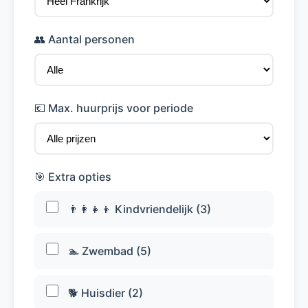
👥 Aantal personen
💶 Max. huurprijs voor periode
🎯 Extra opties
👨‍👩‍👧‍👦 Kindvriendelijk (3)
🏊 Zwembad (5)
🐕 Huisdier (2)