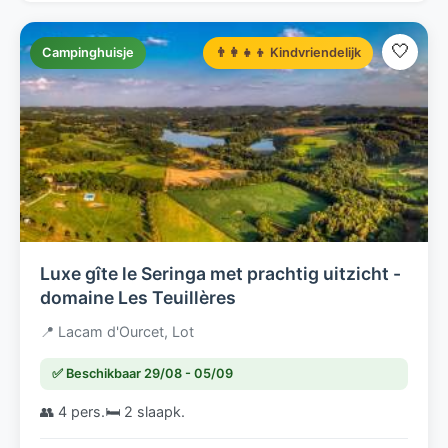
🤍
Campinghuisje
👨‍👩‍👧‍👦 Kindvriendelijk
Luxe gîte le Seringa met prachtig uitzicht -
domaine Les Teuillères
📍 Lacam d'Ourcet, Lot
✅ Beschikbaar 29/08 - 05/09
👥 4 pers.
🛏️ 2 slaapk.