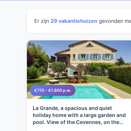
Er zijn
29 vakantiehuizen
gevonden me
€775 - €1.800 p.w.
La Grande, a spacious and quiet
holiday home with a large garden and
pool. View of the Cevennes, on the
border of South Ardèche, excellent