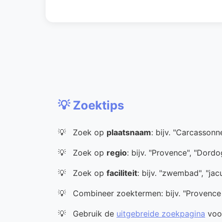
💡 Zoektips
Zoek op
plaatsnaam
: bijv. "Carcassonn
Zoek op
regio
: bijv. "Provence", "Dord
Zoek op
faciliteit
: bijv. "zwembad", "jac
Combineer zoektermen: bijv. "Provenc
Gebruik de
uitgebreide zoekpagina
voor