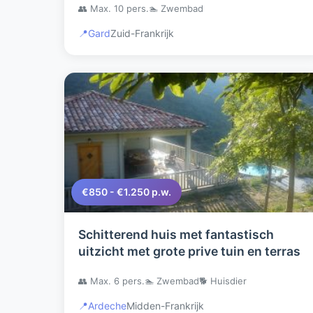
👥 Max. 10 pers.
🏊 Zwembad
location.
📍
Gard
Zuid-Frankrijk
€850 - €1.250 p.w.
Schitterend huis met fantastisch
uitzicht met grote prive tuin en terras
👥 Max. 6 pers.
🏊 Zwembad
🐕 Huisdier
📍
Ardeche
Midden-Frankrijk