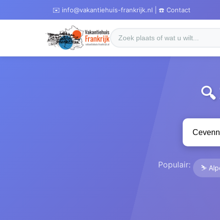
✉️ info@vakantiehuis-frankrijk.nl | ☎️ Contact
🔍
Populair:
⛷️ Al