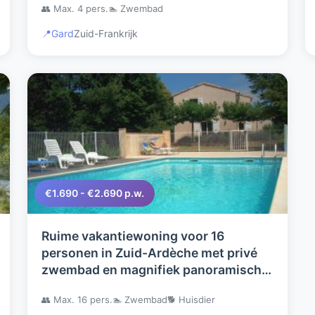
👥 Max. 4 pers.
🏊 Zwembad
📍
Gard
Zuid-Frankrijk
€1.690 - €2.690 p.w.
Ruime vakantiewoning voor 16
personen in Zuid-Ardèche met privé
zwembad en magnifiek panoramisch
uitzicht
👥 Max. 16 pers.
🏊 Zwembad
🐕 Huisdier