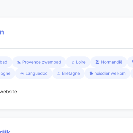
en
mbad
🏊 Provence zwembad
🍷 Loire
🏖️ Normandië
dogne
☀️ Languedoc
⚓ Bretagne
🐕 huisdier welkom
website
ijk