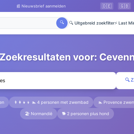
🇩🇪
🇬🇧
📰 Nieuwsbrief aanmelden
🔍
🔍 Uitgebreid zoekfilter
⚡ Last Mi
 Zoekresultaten voor: Ceven
🔍 
pen
👨‍👩‍👧‍👦 🏊 4 personen met zwembad
🏊 Provence zwe
🏖️ Normandië
🐕 2 personen plus hond