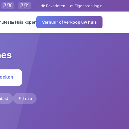
🇫🇷
🇪🇸
|
❤️ Favorieten
🔑 Eigenaren login
nutes
🏡 Huis kopen
Verhuur of verkoop uw huis
nes
Zoeken
mbad
🍷 Loire