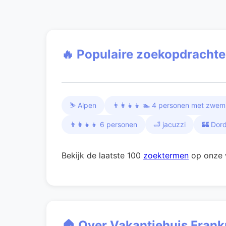
🔥 Populaire zoekopdracht
⛷️ Alpen
👨‍👩‍👧‍👦 🏊 4 personen met zwe
👨‍👩‍👧‍👦 6 personen
🛁 jacuzzi
🏰 Dor
Bekijk de laatste 100
zoektermen
op onze 
🏠 Over Vakantiehuis Frankr