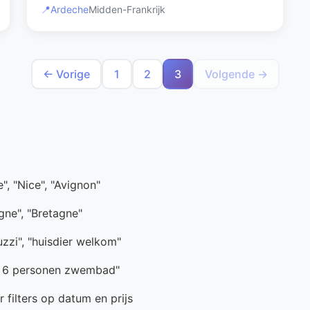
📍
Ardeche
Midden-Frankrijk
← Vorige
1
2
3
Volgende →
e", "Nice", "Avignon"
ogne", "Bretagne"
uzzi", "huisdier welkom"
e 6 personen zwembad"
 filters op datum en prijs