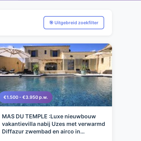
🎯 Uitgebreid zoekfilter
€1.500 - €3.950 p.w.
MAS DU TEMPLE :Luxe nieuwbouw
vakantievilla nabij Uzes met verwarmd
Diffazur zwembad en airco in
volledige huis - uniek !!- buitenkans !!