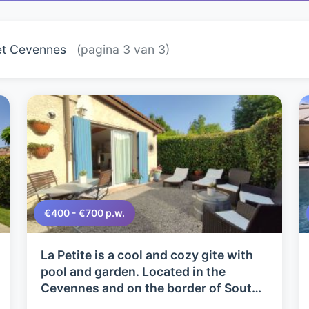
t Cevennes
(pagina 3 van 3)
€400 - €700 p.w.
La Petite is a cool and cozy gite with
pool and garden. Located in the
Cevennes and on the border of South
Ardèche, an excellent location!