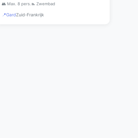
👥 Max. 8 pers.
🏊 Zwembad
📍
Gard
Zuid-Frankrijk