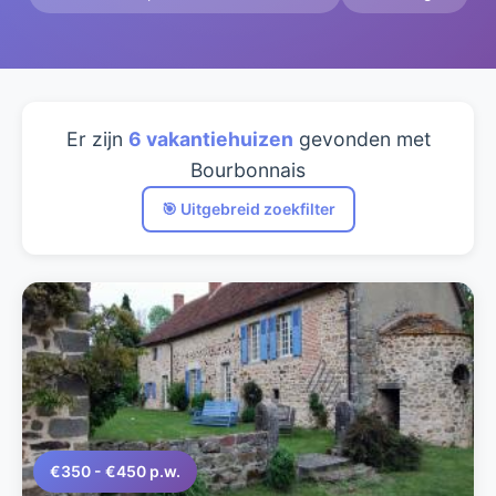
Er zijn
6 vakantiehuizen
gevonden met
Bourbonnais
🎯 Uitgebreid zoekfilter
€350 - €450 p.w.