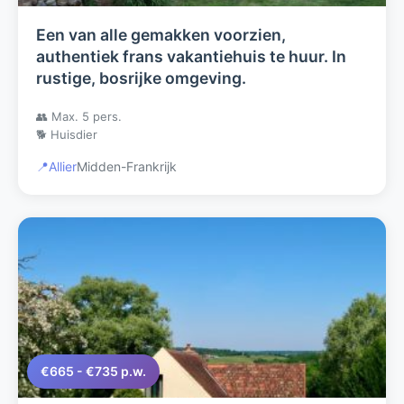
Een van alle gemakken voorzien,
authentiek frans vakantiehuis te huur. In
rustige, bosrijke omgeving.
👥 Max. 5 pers.
🐕 Huisdier
📍
Allier
Midden-Frankrijk
€665 - €735 p.w.