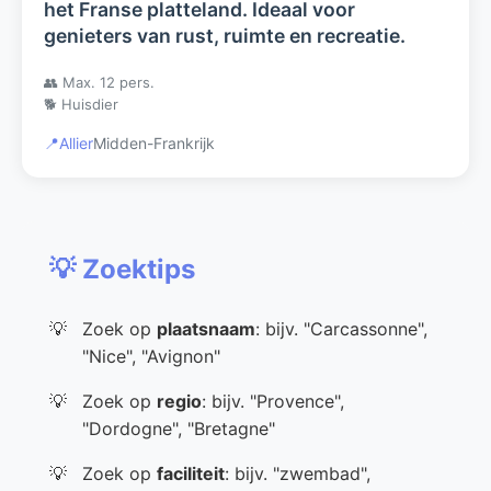
het Franse platteland. Ideaal voor
genieters van rust, ruimte en recreatie.
👥 Max. 12 pers.
🐕 Huisdier
📍
Allier
Midden-Frankrijk
💡 Zoektips
Zoek op
plaatsnaam
: bijv. "Carcassonne",
"Nice", "Avignon"
Zoek op
regio
: bijv. "Provence",
"Dordogne", "Bretagne"
Zoek op
faciliteit
: bijv. "zwembad",