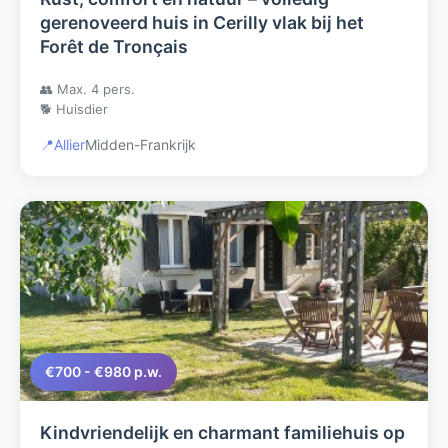
gerenoveerd huis in Cerilly vlak bij het
Forêt de Tronçais
👥 Max. 4 pers.
🐕 Huisdier
📍
Allier
Midden-Frankrijk
€700 - €980 p.w.
Kindvriendelijk en charmant familiehuis op