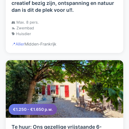
creatief bezig zijn, ontspanning en natuur
dan is dit de plek voor u!!.
👥 Max. 8 pers.
🏊 Zwembad
🐕 Huisdier
📍
Allier
Midden-Frankrijk
€1.250 - €1.650 p.w.
Te huur: Ons gezellige vrijstaande 6-