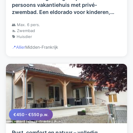
persoons vakantiehuis met privé-
zwembad. Een eldorado voor kinderen,
volwassenen en een hond.
👥 Max. 6 pers.
🏊 Zwembad
🐕 Huisdier
📍
Allier
Midden-Frankrijk
€450 - €550 p.w.
Rust, comfort en natuur – volledig