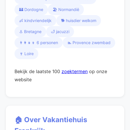
🏰 Dordogne
🏖️ Normandië
👶 kindvriendelijk
🐕 huisdier welkom
⚓ Bretagne
🛁 jacuzzi
👨‍👩‍👧‍👦 6 personen
🏊 Provence zwembad
🍷 Loire
Bekijk de laatste 100
zoektermen
op onze
website
🏠 Over Vakantiehuis