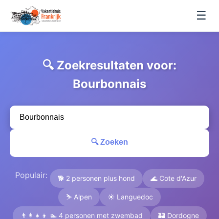
☰
🔍 Zoekresultaten voor:
Bourbonnais
🔍 Zoeken
Populair:
🐕 2 personen plus hond
🌊 Cote d'Azur
⛷️ Alpen
☀️ Languedoc
👨‍👩‍👧‍👦 🏊 4 personen met zwembad
🏰 Dordogne