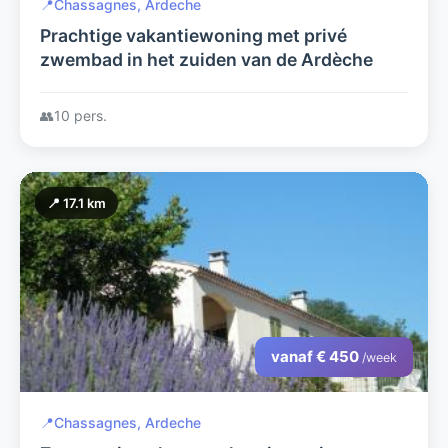
📍
Chassagnes, Ardeche
Prachtige vakantiewoning met privé
zwembad in het zuiden van de Ardèche
👥
10 pers.
📍 17.1 km
vanaf € 450
/week
📍
Chassagnes, Ardeche