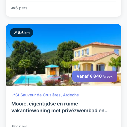
absolute privacy.
👥
6 pers.
📍 6.6 km
vanaf € 840
/week
📍
St Sauveur de Cruzières, Ardeche
Mooie, eigentijdse en ruime
vakantiewoning met privézwembad en
tuin. BELLE HELENE.
👥
8 pers.