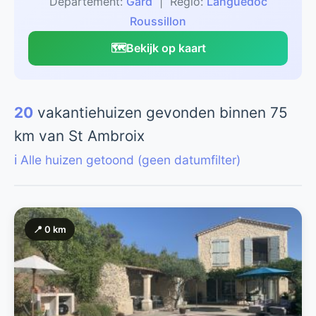
Departement:
Gard
| Regio:
Languedoc
Roussillon
🗺️
Bekijk op kaart
20
vakantiehuizen gevonden binnen 75
km van St Ambroix
ℹ️ Alle huizen getoond (geen datumfilter)
📍 0 km