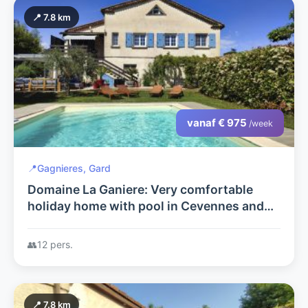
📍 7.8 km
vanaf € 975
/week
📍
Gagnieres, Gard
Domaine La Ganiere: Very comfortable
holiday home with pool in Cevennes and
on the border of South Ardeche.
👥
12 pers.
📍 7.8 km