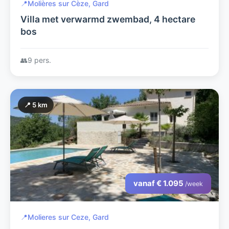
📍
Molières sur Cèze, Gard
Villa met verwarmd zwembad, 4 hectare
bos
👥
9 pers.
📍 5 km
vanaf € 1.095
/week
📍
Molieres sur Ceze, Gard