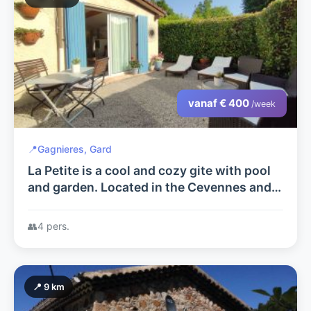
vanaf € 400
/week
📍
Gagnieres, Gard
La Petite is a cool and cozy gite with pool
and garden. Located in the Cevennes and
on the border of South Ardèche, an
excellent location!
👥
4 pers.
📍 9 km