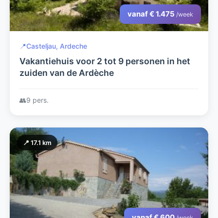
vanaf € 1.475
/week
📍
Casteljau, Ardeche
Vakantiehuis voor 2 tot 9 personen in het
zuiden van de Ardèche
👥
9 pers.
📍 17.1 km
vanaf € 600
/week