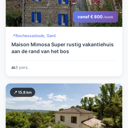
vanaf € 800
/week
📍
Rochessadoule, Gard
Maison Mimosa Super rustig vakantiehuis
aan de rand van het bos
👥
8 pers.
📍 15.8 km