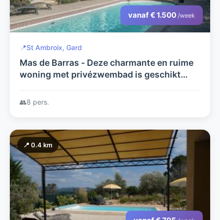
vanaf € 1.500
/week
📍
St Ambroix, Gard
Mas de Barras - Deze charmante en ruime
woning met privézwembad is geschikt
voor 8 personen verdeeld over 4
slaapkamers.
👥
8 pers.
📍 0.4 km