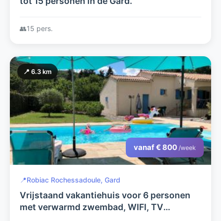
tot 15 personen in de Gard.
👥
15 pers.
📍 6.3 km
vanaf € 800
/week
📍
Robiac Rochessadoule, Gard
Vrijstaand vakantiehuis voor 6 personen
met verwarmd zwembad, WIFI, TV
Vlaanderen, bosrijk gebied. Zeer rustig en