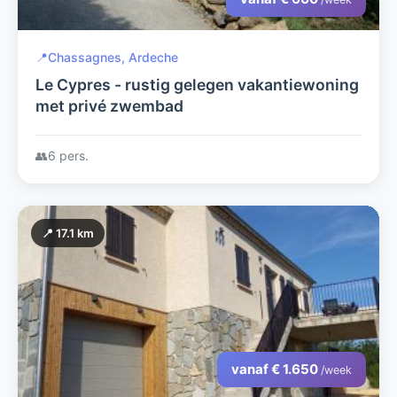
📍
Chassagnes, Ardeche
Le Cypres - rustig gelegen vakantiewoning
met privé zwembad
👥
6 pers.
📍 17.1 km
vanaf € 1.650
/week