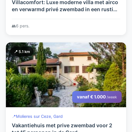
Villacomfort: Luxe moderne villa met airco
en verwarmd privé zwembad in een rustige
omgeving en schitterend uitzicht in de
Lanquedoc/ Gard/ Cevennes
👥
6 pers.
📍 5.1 km
vanaf € 1.000
/week
📍
Molieres sur Ceze, Gard
Vakantiehuis met prive zwembad voor 2