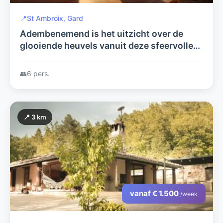
📍
St Ambroix, Gard
Adembenemend is het uitzicht over de
glooiende heuvels vanuit deze sfeervolle
villa!
👥
6 pers.
📍 3 km
vanaf € 1.500
/week