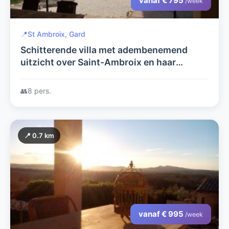
vanaf € 795
/week
📍
St Ambroix, Gard
Schitterende villa met adembenemend
uitzicht over Saint-Ambroix en haar
kasteel. Voor 8 personen. Met 3 badkamers
en privé zwembad.
👥
8 pers.
📍 0.7 km
vanaf € 995
/week