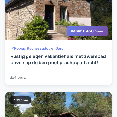
vanaf € 450
/week
📍
Robiac Rochessadoule, Gard
Rustig gelegen vakantiehuis met zwembad
boven op de berg met prachtig uitzicht!
👥
4 pers.
📍 13.1 km