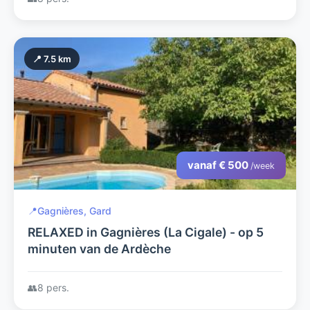
📍 7.5 km
vanaf € 500
/week
📍
Gagnières, Gard
RELAXED in Gagnières (La Cigale) - op 5
minuten van de Ardèche
👥
8 pers.