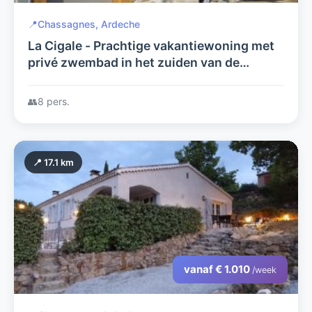
📍
Chassagnes, Ardeche
La Cigale - Prachtige vakantiewoning met
privé zwembad in het zuiden van de
Ardèche
👥
8 pers.
📍 17.1 km
vanaf € 1.010
/week