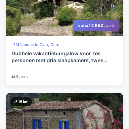
vanaf € 650
/week
📍
Méjannes le Clap, Gard
Dubbele vakantiebungalow voor zes
personen met drie slaapkamers, twee
badkamers en met een uniek uitzicht vanaf
de terrassen op de Ardèche.
👥
6 pers.
📍 15 km