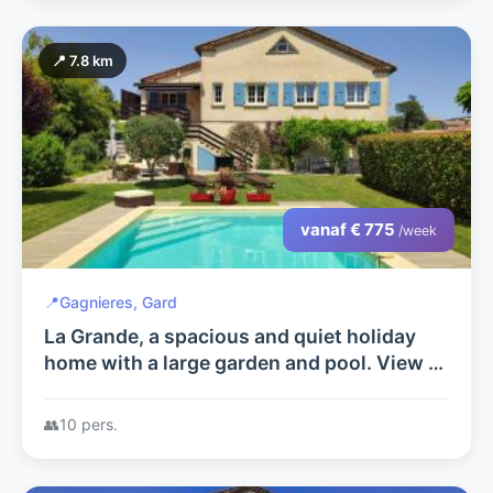
📍 7.8 km
vanaf € 775
/week
📍
Gagnieres, Gard
La Grande, a spacious and quiet holiday
home with a large garden and pool. View of
the Cevennes, on the border of South
Ardèche, excellent location.
👥
10 pers.