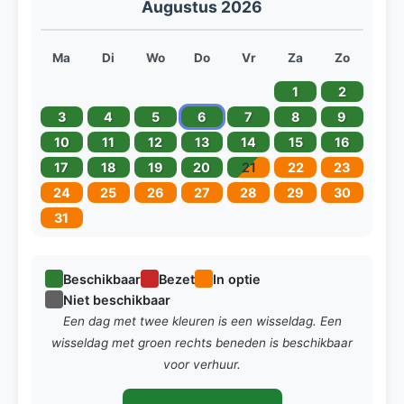
Augustus 2026
Ma
Di
Wo
Do
Vr
Za
Zo
1
2
3
4
5
6
7
8
9
10
11
12
13
14
15
16
17
18
19
20
21
22
23
24
25
26
27
28
29
30
31
Beschikbaar
Bezet
In optie
Niet beschikbaar
Een dag met twee kleuren is een wisseldag. Een
wisseldag met groen rechts beneden is beschikbaar
voor verhuur.