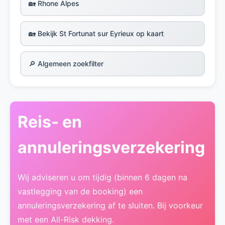
🏡 Rhone Alpes
🏡 Bekijk St Fortunat sur Eyrieux op kaart
🔎 Algemeen zoekfilter
Reis- en
annuleringsverzekering
Wij adviseren u om tijdig (binnen 6 dagen na
vastlegging van de booking) een
annuleringsverzekering af te sluiten. Bij voorkeur
met een All-Risk dekking.