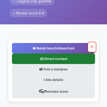
✅ Laagste prijs garantie
⭐ Review score 8.9
🤍
📅 Bekijk beschikbaarheid
✉️ Direct contact
📸 Foto's bekijken
ℹ️ Alle details
👓
Reviews lezen