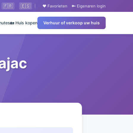
🇫🇷
🇪🇸
|
❤️ Favorieten
🔑 Eigenaren login
nutes
🏡 Huis kopen
Verhuur of verkoop uw huis
ajac