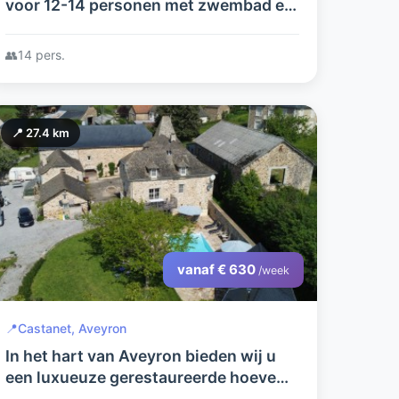
voor 12-14 personen met zwembad en
omheinde tuin
👥
14 pers.
📍 27.4 km
vanaf € 630
/week
📍
Castanet, Aveyron
In het hart van Aveyron bieden wij u
een luxueuze gerestaureerde hoeve
aan met 3 appartementen,verwarmd