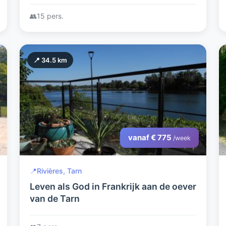
volledig ingerichte buitenkeuken met
👥
15 pers.
bar
📍 34.5 km
vanaf € 775
/week
📍
Rivières, Tarn
Leven als God in Frankrijk aan de oever
van de Tarn