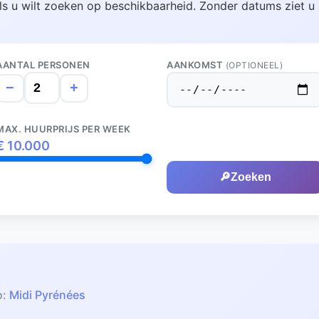
ls u wilt zoeken op beschikbaarheid. Zonder datums ziet u 
AANTAL PERSONEN
AANKOMST
(OPTIONEEL)
−
+
MAX. HUURPRIJS PER WEEK
€
10.000
🔎
Zoeken
o:
Midi Pyrénées