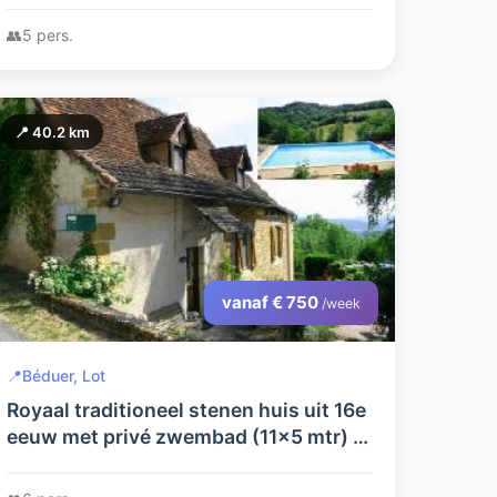
zwembad en volledig ingerichte
👥
5 pers.
buitenkeuken
📍 40.2 km
vanaf € 750
/week
📍
Béduer, Lot
Royaal traditioneel stenen huis uit 16e
eeuw met privé zwembad (11x5 mtr) in
een ruime bloemrijke tuin met
geweldig uitzicht over vallei