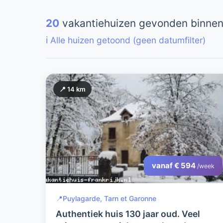
20
vakantiehuizen gevonden binnen
ℹ️ Alle huizen getoond (geen datumfilter)
📍 14 km
vanaf € 594
/week
📍
Puylagarde, Tarn et Garonne
Authentiek huis 130 jaar oud. Veel