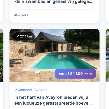
klein zwembad en geheel vrij gelegen
in een mooie tuin.
👥
4 pers.
📍 27.4 km
vanaf € 1.800
/week
📍
Castanet, Aveyron
In het hart van Aveyron bieden wij u
een luxueuze gerestaureerde hoeve
aan met verwarmd zwembad en