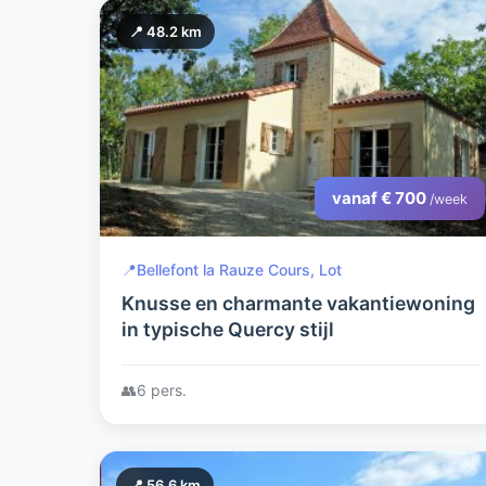
📍 48.2 km
vanaf € 700
/week
📍
Bellefont la Rauze Cours, Lot
Knusse en charmante vakantiewoning
in typische Quercy stijl
👥
6 pers.
📍 56.6 km