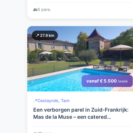
👥
6 pers.
📍 27.9 km
vanaf € 5.500
/week
📍
Cestayrols, Tarn
Een verborgen parel in Zuid-Frankrijk:
Mas de la Muse – een catered
vakantiehuis wacht op u