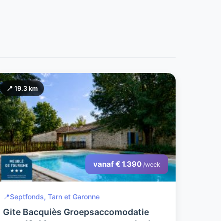
📍 19.3 km
vanaf € 1.390
/week
📍
Septfonds, Tarn et Garonne
Gite Bacquiès Groepsaccomodatie