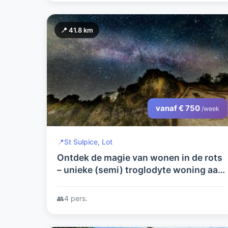
📍 41.8 km
vanaf € 750
/week
📍
St Sulpice, Lot
Ontdek de magie van wonen in de rots
– unieke (semi) troglodyte woning aan
de oevers van de Célé
👥
4 pers.