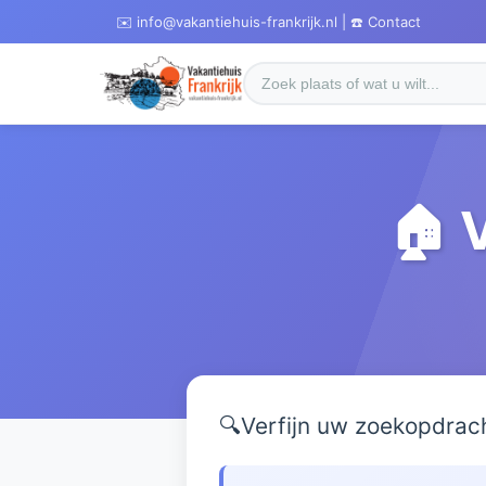
✉️ info@vakantiehuis-frankrijk.nl | ☎️ Contact
🏠 
🔍
Verfijn uw zoekopdrac