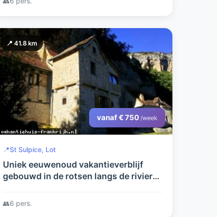
👥
6 pers.
📍 41.8 km
vanaf € 750
/week
📍
St Sulpice, Lot
Uniek eeuwenoud vakantieverblijf
gebouwd in de rotsen langs de rivier
Célé.
👥
6 pers.