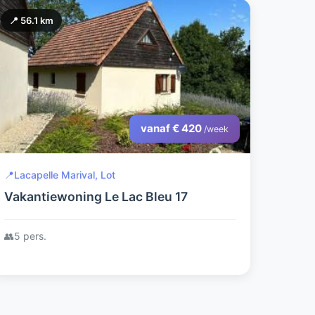
📍 56.1 km
vanaf € 420
/week
📍
Lacapelle Marival, Lot
Vakantiewoning Le Lac Bleu 17
👥
5 pers.