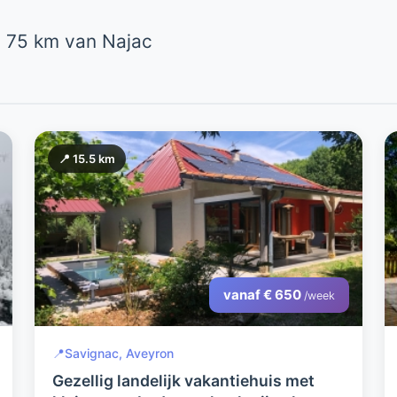
 75 km van Najac
📍 15.5 km
vanaf € 650
/week
📍
Savignac, Aveyron
Gezellig landelijk vakantiehuis met