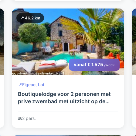
📍 46.2 km
vanaf € 1.575
/week
📍
Figeac, Lot
Boutiquelodge voor 2 personen met
prive zwembad met uitzicht op de
vallei - Zuid Frankrijk
👥
2 pers.