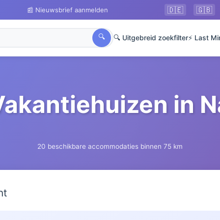
🇩🇪
🇬🇧
📰 Nieuwsbrief aanmelden
🔍
🔍 Uitgebreid zoekfilter
⚡ Last Mi
Vakantiehuizen in N
20 beschikbare accommodaties binnen 75 km
ht