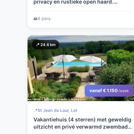
privacy en rustieke open haard.
Rondom huis terrassen, hierdoor kunt
u zowel genieten van zon als
👥
6 pers.
schaduw.
📍 24.6 km
vanaf € 1.150
/week
📍
St Jean de Laur, Lot
Vakantiehuis (4 sterren) met geweldig
uitzicht en privé verwarmd zwembad
van 9x4m.