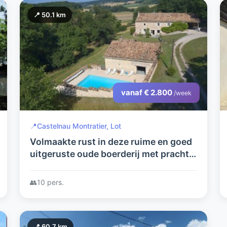
📍 50.1 km
vanaf € 2.800
/week
📍
Castelnau Montratier, Lot
Volmaakte rust in deze ruime en goed
uitgeruste oude boerderij met prachtig
uitzicht, een beschut zwembad en 3,5
hectare eigen grond.
👥
10 pers.
📍 60.7 km