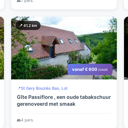
👥
7 pers.
📍 41.2 km
vanaf € 600
/week
📍
St Gery Bouziès Bas, Lot
Gîte Passiflore , een oude tabakschuur
gerenoveerd met smaak
👥
4 pers.