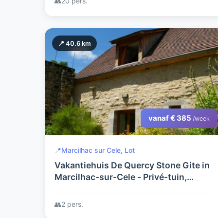
👥
20 pers.
📍 40.6 km
vanaf € 385
/week
📍
Marcilhac sur Cele, Lot
Vakantiehuis De Quercy Stone Gite in
Marcilhac-sur-Cele - Privé-tuin,
Prachtig aangelegd, heerlijk gelegen,
goed ontspannen
👥
2 pers.