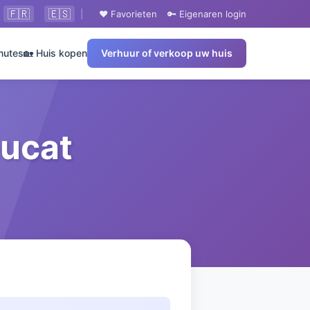
🇫🇷
🇪🇸
|
❤️ Favorieten
🔑 Eigenaren login
nutes
🏡 Huis kopen
Verhuur of verkoop uw huis
eucat