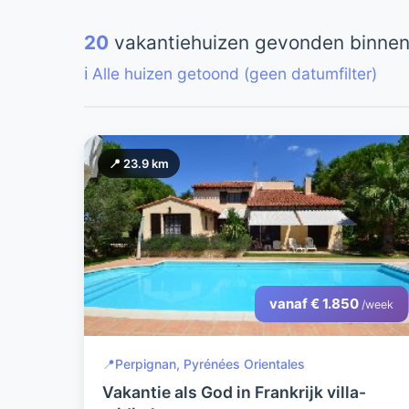
20
vakantiehuizen gevonden binnen
ℹ️ Alle huizen getoond (geen datumfilter)
📍 23.9 km
vanaf € 1.850
/week
📍
Perpignan, Pyrénées Orientales
Vakantie als God in Frankrijk villa-