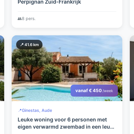
Perpignan Zuid-Frankrijk
👥
8 pers.
📍 41.6 km
vanaf € 450
/week
📍
Ginestas, Aude
Leuke woning voor 6 personen met
eigen verwarmd zwembad in een leuk
dorp