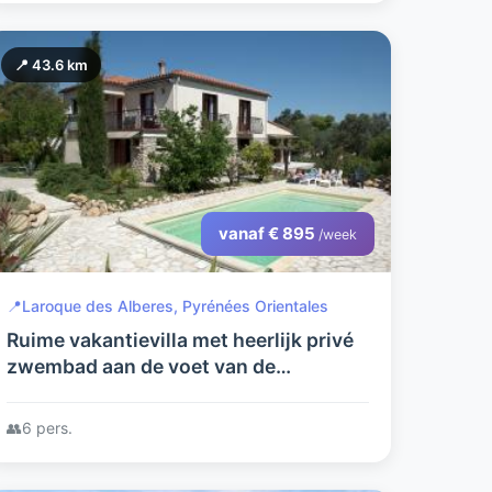
📍 43.6 km
vanaf € 895
/week
📍
Laroque des Alberes, Pyrénées Orientales
Ruime vakantievilla met heerlijk privé
zwembad aan de voet van de
Pyreneeën, dichtbij de Middellandse
Zee
👥
6 pers.