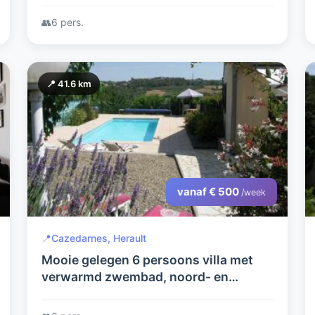
👥
6 pers.
📍 41.6 km
vanaf € 500
/week
📍
Cazedarnes, Herault
Mooie gelegen 6 persoons villa met
verwarmd zwembad, noord- en
zuidterras, uitzicht op bosrijke
omgeving.