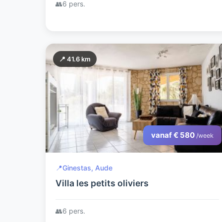
👥
6 pers.
📍 41.6 km
vanaf € 580
/week
📍
Ginestas, Aude
Villa les petits oliviers
👥
6 pers.