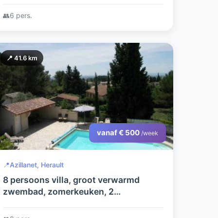
👥
6 pers.
📍 41.6 km
vanaf € 500
/week
📍
Azillanet, Herault
8 persoons villa, groot verwarmd
zwembad, zomerkeuken, 2
badkamers, heerlijk ruim en privacy