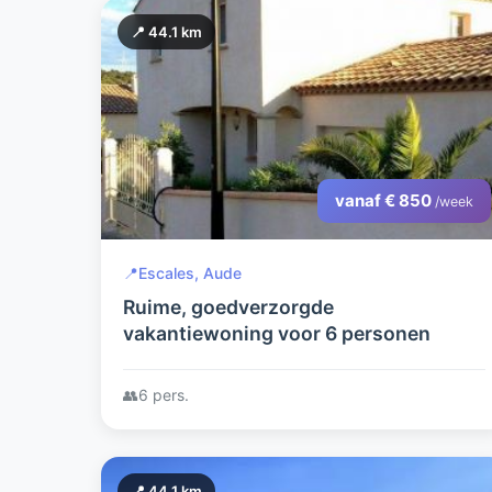
📍 44.1 km
vanaf € 850
/week
📍
Escales, Aude
Ruime, goedverzorgde
vakantiewoning voor 6 personen
👥
6 pers.
📍 44.1 km