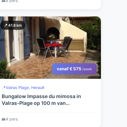
👥
8 pers.
📍 41.8 km
vanaf € 575
/week
📍
Valras Plage, Herault
Bungalow Impasse du mimosa in
Valras-Plage op 100 m van
zandstrand/zee(zie Googl.maps)
👥
4 pers.