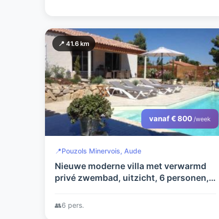
📍 41.6 km
vanaf € 800
/week
📍
Pouzols Minervois, Aude
Nieuwe moderne villa met verwarmd
privé zwembad, uitzicht, 6 personen, 2
badkamers
👥
6 pers.