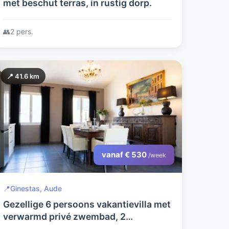
met beschut terras, in rustig dorp.
👥
2 pers.
📍 41.6 km
vanaf € 530
/week
📍
Ginestas, Aude
Gezellige 6 persoons vakantievilla met
verwarmd privé zwembad, 2
badkamers