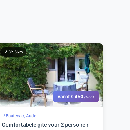
📍 32.5 km
vanaf € 450
/week
📍
Boutenac, Aude
Comfortabele gite voor 2 personen