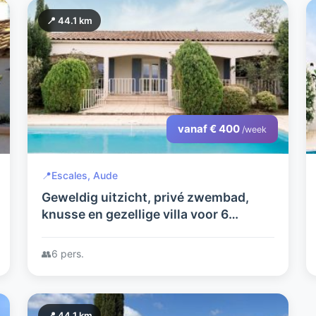
📍 44.1 km
vanaf € 400
/week
📍
Escales, Aude
Geweldig uitzicht, privé zwembad,
knusse en gezellige villa voor 6
personen
👥
6 pers.
📍 44.1 km