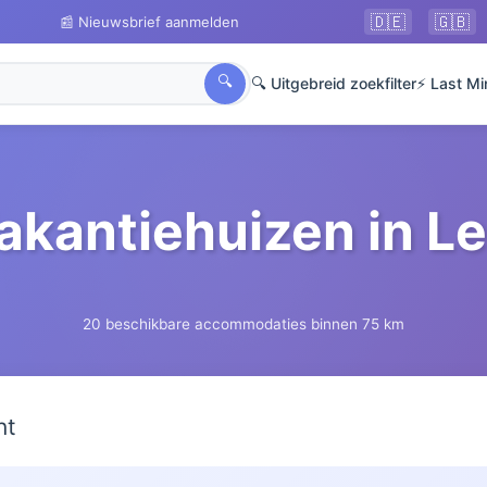
🇩🇪
🇬🇧
📰 Nieuwsbrief aanmelden
🔍
🔍 Uitgebreid zoekfilter
⚡ Last Mi
akantiehuizen in L
20 beschikbare accommodaties binnen 75 km
ht