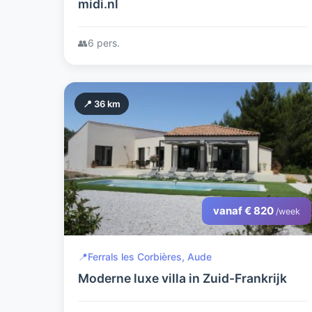
midi.nl
👥
6 pers.
📍 36 km
vanaf € 820
/week
📍
Ferrals les Corbières, Aude
Moderne luxe villa in Zuid-Frankrijk