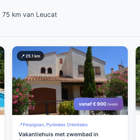
 75 km van Leucat
📍 25.1 km
vanaf € 900
/week
📍
Perpignan, Pyrénées Orientales
Vakantiehuis met zwembad in