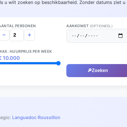
ls u wilt zoeken op beschikbaarheid. Zonder datums ziet u 
AANTAL PERSONEN
AANKOMST
(OPTIONEEL)
−
+
MAX. HUURPRIJS PER WEEK
€
10.000
🔎
Zoeken
egio:
Languedoc Roussillon