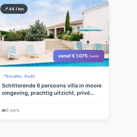
📍 44.1 km
vanaf € 1.075
/week
📍
Escales, Aude
Schitterende 6 persoons villa in mooie
omgeving, prachtig uitzicht, privé
zwembad
👥
6 pers.