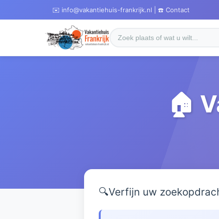
✉️ info@vakantiehuis-frankrijk.nl | ☎️ Contact
🏠 V
🔍
Verfijn uw zoekopdrac