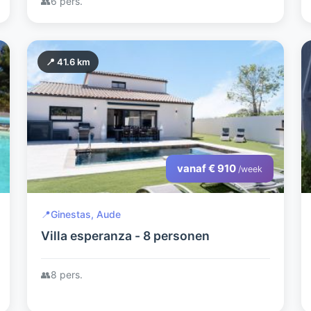
👥
6 pers.
📍 41.6 km
vanaf € 910
/week
📍
Ginestas, Aude
Villa esperanza - 8 personen
👥
8 pers.