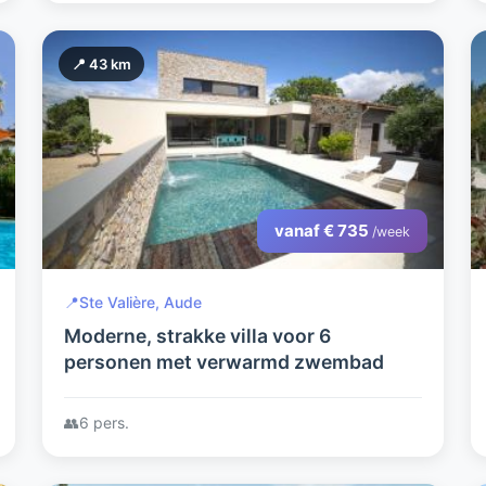
📍 43 km
vanaf € 735
/week
📍
Ste Valière, Aude
Moderne, strakke villa voor 6
personen met verwarmd zwembad
👥
6 pers.