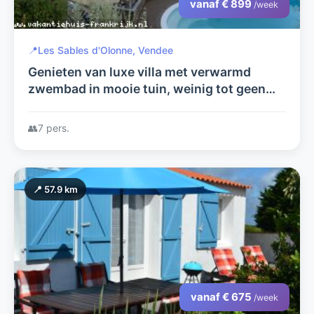
vanaf € 899
/week
📍
Les Sables d'Olonne, Vendee
Genieten van luxe villa met verwarmd
zwembad in mooie tuin, weinig tot geen
inkijk, veel privacy, vlakbij strand en zee in
de Vendee
👥
7 pers.
📍 57.9 km
vanaf € 675
/week