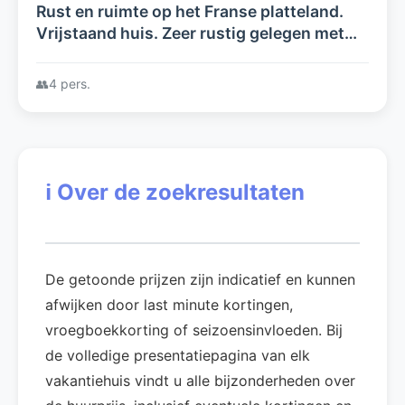
Rust en ruimte op het Franse platteland.
Vrijstaand huis. Zeer rustig gelegen met
vrij uitzicht. Grote tuin. Authentiek en in
stijl aangepast.
👥
4 pers.
ℹ️
Over de zoekresultaten
De getoonde prijzen zijn indicatief en kunnen
afwijken door last minute kortingen,
vroegboekkorting of seizoensinvloeden. Bij
de volledige presentatiepagina van elk
vakantiehuis vindt u alle bijzonderheden over