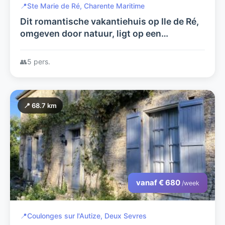
📍
Ste Marie de Ré, Charente Maritime
Dit romantische vakantiehuis op Ile de Ré,
omgeven door natuur, ligt op een
toplocatie vlak bij zee. Classificatie door
Charante Tourisme:drie sterren
👥
5 pers.
📍 68.7 km
vanaf € 680
/week
📍
Coulonges sur l'Autize, Deux Sevres