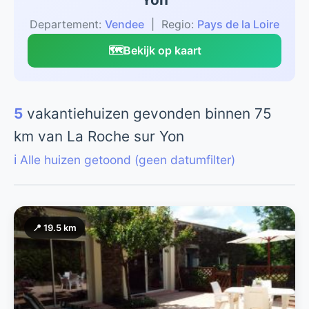
Departement:
Vendee
| Regio:
Pays de la Loire
🗺️
Bekijk op kaart
5
vakantiehuizen gevonden binnen 75
km van La Roche sur Yon
ℹ️ Alle huizen getoond (geen datumfilter)
📍 19.5 km