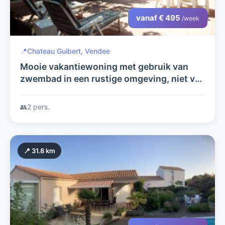
vanaf € 495
/week
📍
Chateau Guibert, Vendee
Mooie vakantiewoning met gebruik van
zwembad in een rustige omgeving, niet ver
van zee.
👥
2 pers.
📍 31.8 km