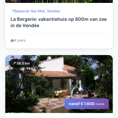
📍
Beauvoir-Sur-Mer, Vendee
La Bergerie: vakantiehuis op 800m van zee
in de Vendée
👥
4 pers.
📍 58.5 km
vanaf € 1.600
/week