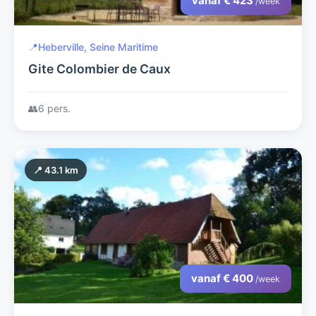
vanaf € 423
/week
📍
Heberville, Seine Maritime
Gite Colombier de Caux
👥
6 pers.
📍 43.1 km
vanaf € 400
/week