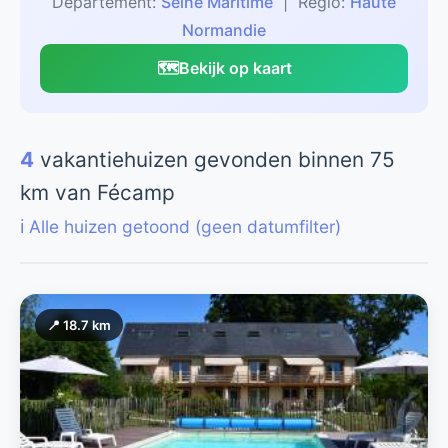
Departement:
Seine Maritime
| Regio:
Haute
Normandie
🗺️
Bekijk op kaart
4
vakantiehuizen gevonden binnen 75
km van Fécamp
ℹ️ Alle huizen getoond (geen datumfilter)
📍 18.7 km