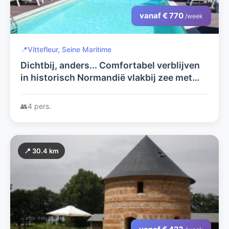
vanaf € 770
/week
📍
Vittefleur, Seine Maritime
Dichtbij, anders... Comfortabel verblijven
in historisch Normandië vlakbij zee met
zwembad
👥
4 pers.
📍 30.4 km