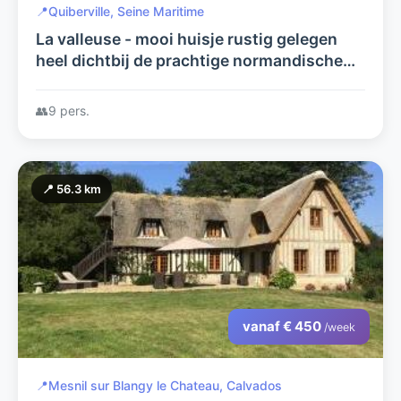
📍
Quiberville, Seine Maritime
La valleuse - mooi huisje rustig gelegen
heel dichtbij de prachtige normandische
kust
👥
9 pers.
📍 56.3 km
vanaf € 450
/week
📍
Mesnil sur Blangy le Chateau, Calvados