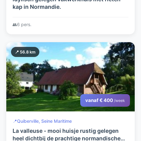
kap in Normandie.
👥
6 pers.
📍 56.8 km
vanaf € 400
/week
📍
Quiberville, Seine Maritime
La valleuse - mooi huisje rustig gelegen
heel dichtbij de prachtige normandische