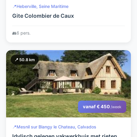
📍
Heberville, Seine Maritime
Gite Colombier de Caux
👥
6 pers.
📍 50.8 km
vanaf € 450
/week
📍
Mesnil sur Blangy le Chateau, Calvados
Idylisch gelegen vakwerkhuis met rieten