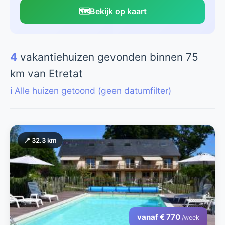
🗺️
Bekijk op kaart
4
vakantiehuizen gevonden binnen 75
km van Etretat
ℹ️ Alle huizen getoond (geen datumfilter)
📍 32.3 km
vanaf € 770
/week