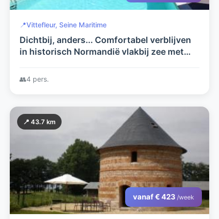
📍
Vittefleur, Seine Maritime
Dichtbij, anders... Comfortabel verblijven
in historisch Normandië vlakbij zee met
zwembad
👥
4 pers.
📍 43.7 km
vanaf € 423
/week