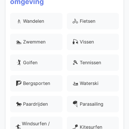
omgeving
🚶
🚴
Wandelen
Fietsen
🏊
🎣
Zwemmen
Vissen
🏌
🎾
Golfen
Tennissen
🧗
🚤
Bergsporten
Waterski
🐎
🪂
Paardrijden
Parasailing
Windsurfen /
🏄
🪁
Kitesurfen