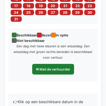
17
18
19
20
21
22
23
24
25
26
27
28
29
30
31
Beschikbaar
Bezet
In optie
Niet beschikbaar
Een dag met twee kleuren is een wisseldag. Een
wisseldag met groen rechts beneden is beschikbaar
voor verhuur.
✉ Mail de verhuurder
👉Klik op een beschikbare datum in de