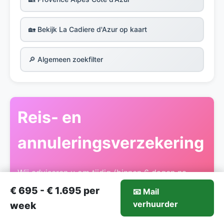
🏡 Bekijk La Cadiere d'Azur op kaart
🔎 Algemeen zoekfilter
Reis- en
annuleringsverzekering
Wij adviseren u om tijdig (binnen 6 dagen na
vastlegging van de booking) een
€ 695 - € 1.695 per
📧 Mail
annuleringsverzekering af te sluiten. Bij voorkeur
695-€1.695/week
verhuurder
Mail verhuurder
week
met een All-Risk dekking.