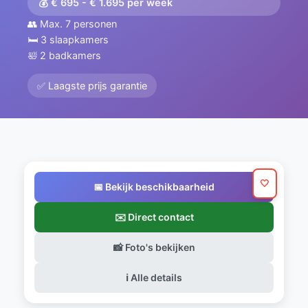
💰 € 695 - € 1.695 per week
👥 Max. 7 personen
🛏️ 3 slaapkamers
🛀 2 badkamers
✅ Laagste prijs garantie
🤍
📅 Bekijk beschikbaarheid
✉️ Direct contact
📸 Foto's bekijken
ℹ️ Alle details