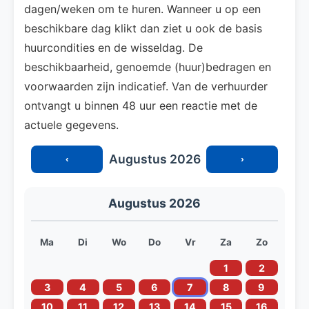
dagen/weken om te huren. Wanneer u op een
beschikbare dag klikt dan ziet u ook de basis
huurcondities en de wisseldag. De
beschikbaarheid, genoemde (huur)bedragen en
voorwaarden zijn indicatief. Van de verhuurder
ontvangt u binnen 48 uur een reactie met de
actuele gegevens.
Augustus 2026
‹
›
Augustus 2026
Ma
Di
Wo
Do
Vr
Za
Zo
1
2
3
4
5
6
7
8
9
10
11
12
13
14
15
16