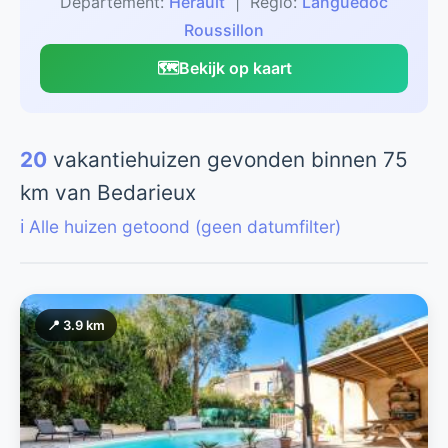
Departement:
Herault
| Regio:
Languedoc
Roussillon
🗺️
Bekijk op kaart
20
vakantiehuizen gevonden binnen 75
km van Bedarieux
ℹ️ Alle huizen getoond (geen datumfilter)
📍 3.9 km