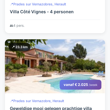
📍
Prades sur Vernazobres, Herault
Villa Côté Vignes - 4 personen
👥
4 pers.
📍 23.3 km
vanaf € 2.025
/week
📍
Prades sur Vernazobre, Herault
Geweldige mooi gelegen prachtige villa