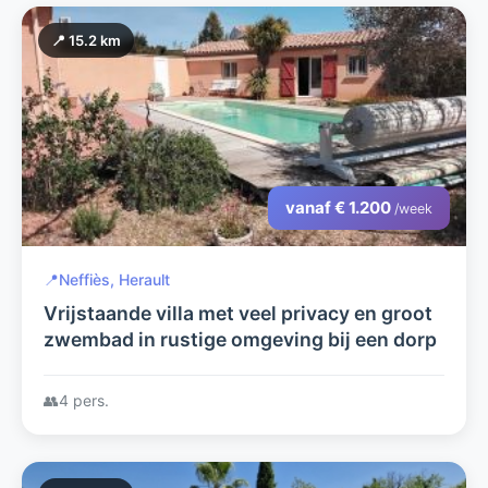
📍 15.2 km
vanaf € 1.200
/week
📍
Neffiès, Herault
Vrijstaande villa met veel privacy en groot
zwembad in rustige omgeving bij een dorp
👥
4 pers.