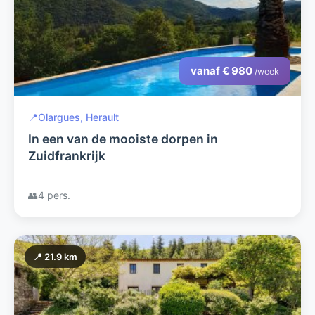
vanaf € 980
/week
📍
Olargues, Herault
In een van de mooiste dorpen in
Zuidfrankrijk
👥
4 pers.
📍 21.9 km