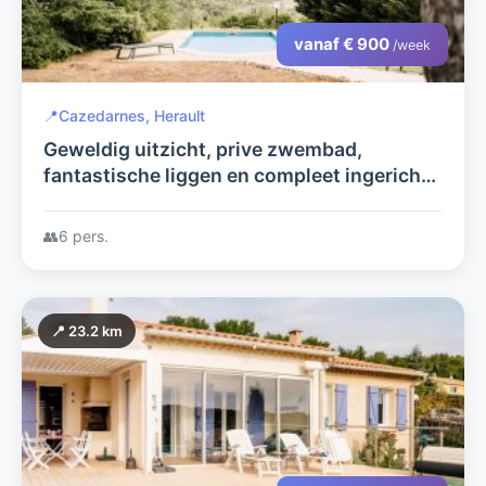
vanaf € 900
/week
📍
Cazedarnes, Herault
Geweldig uitzicht, prive zwembad,
fantastische liggen en compleet ingerichte
villa voor 8 personen
👥
6 pers.
📍 23.2 km