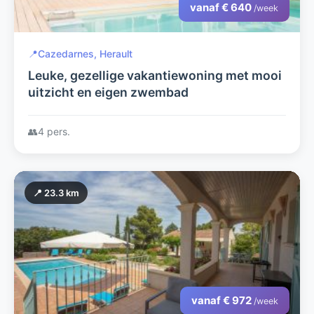
vanaf € 640
/week
📍
Cazedarnes, Herault
Leuke, gezellige vakantiewoning met mooi
uitzicht en eigen zwembad
👥
4 pers.
📍 23.3 km
vanaf € 972
/week