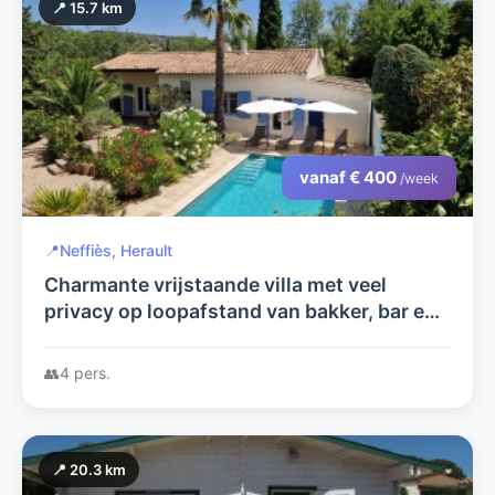
📍 15.7 km
vanaf € 400
/week
📍
Neffiès, Herault
Charmante vrijstaande villa met veel
privacy op loopafstand van bakker, bar en
restaurants.
👥
4 pers.
📍 20.3 km