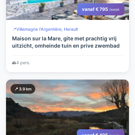
vanaf € 795
/week
📍
Villemagne l'Argentière, Herault
Maison sur la Mare, gite met prachtig vrij
uitzicht, omheinde tuin en prive zwembad
👥
4 pers.
📍 3.9 km