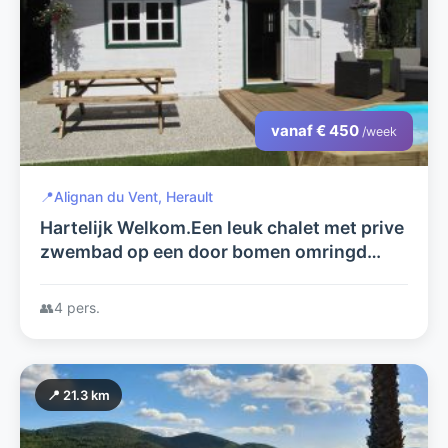
vanaf € 450
/week
📍
Alignan du Vent, Herault
Hartelijk Welkom.Een leuk chalet met prive
zwembad op een door bomen omringd
terrein. Charmant, voor 4 personen, 100%
privacy geschikt voor naturisme
👥
4 pers.
📍 21.3 km