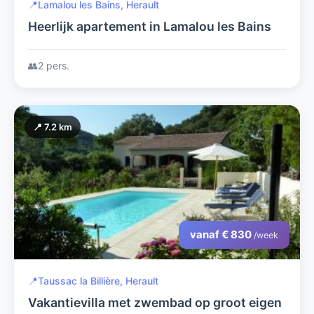
📍
Lamalou les Bains, Herault
Heerlijk apartement in Lamalou les Bains
👥
2 pers.
📍 7.2 km
vanaf € 830
/week
📍
Taussac la Billière, Herault
Vakantievilla met zwembad op groot eigen