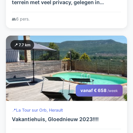
terrein met veel privacy, gelegen in
nationaal park
👥
6 pers.
📍 7.7 km
vanaf € 658
/week
📍
La Tour sur Orb, Herault
Vakantiehuis, Gloednieuw 2023!!!!