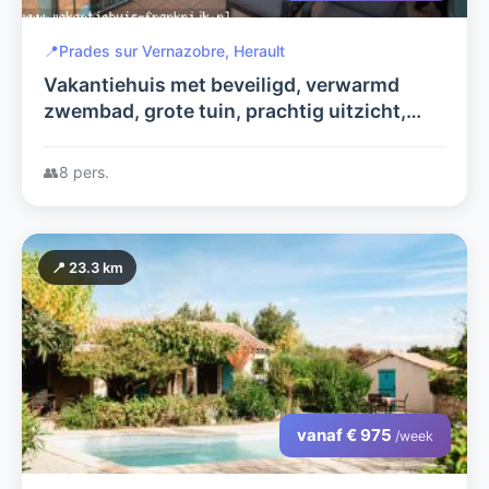
📍
Prades sur Vernazobre, Herault
Vakantiehuis met beveiligd, verwarmd
zwembad, grote tuin, prachtig uitzicht,
privacy, rust.
👥
8 pers.
📍 23.3 km
vanaf € 975
/week