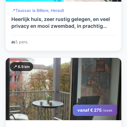
📍
Taussac la Billiere, Herault
Heerlijk huis, zeer rustig gelegen, en veel
privacy en mooi zwembad, in prachtig
natuurgebied, zeer comfortabel (gratis)
wifi, nu met Fiber!
👥
5 pers.
📍 6.9 km
vanaf € 275
/week