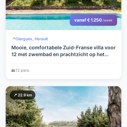
vanaf € 1.250
/week
📍
Olargues, Herault
Mooie, comfortabele Zuid-Franse villa voor
12 met zwembad en prachtzicht op het
pittoreske Olargues
👥
12 pers.
📍 22.9 km