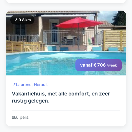
📍 9.8 km
vanaf € 706
/week
📍
Laurens, Herault
Vakantiehuis, met alle comfort, en zeer
rustig gelegen.
👥
6 pers.