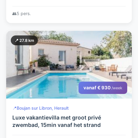
mediterraans uitzicht; airco & glasvezel
wifi
👥
5 pers.
📍 27.8 km
vanaf € 930
/week
📍
Boujan sur Libron, Herault
Luxe vakantievilla met groot privé
zwembad, 15min vanaf het strand