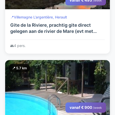
vanaf € 495
/week
📍
Villemagne L’argentière, Herault
Gite de la Riviere, prachtig gite direct
gelegen aan de rivier de Mare (evt met
atelier)
👥
4 pers.
📍 5.7 km
vanaf € 900
/week