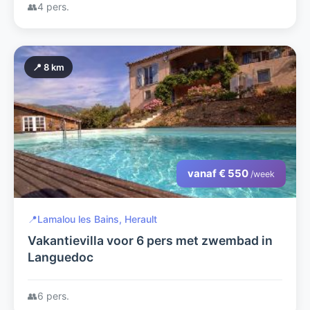
👥
4 pers.
📍 8 km
vanaf € 550
/week
📍
Lamalou les Bains, Herault
Vakantievilla voor 6 pers met zwembad in
Languedoc
👥
6 pers.