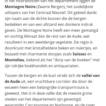
In het noordoosten van het departement liggen de
Montagne Noire
(Zwarte Bergen), het zuidelijkste
uitlopers van het Centraal Massief. Dit gebied dankt
zijn naam aan de dichte bossen die de bergen
bedekken en van een afstand een donkere indruk
geven. De Montagne Noire heeft een meer gematigd
en vochtig klimaat dan de rest van de Aude, wat
resulteert in een weelderige vegetatie. De regio is
doorkruist met kristalheldere beken en riviertjes, en
bezaaid met charmante dorpjes zoals
Saissac
en
Montolieu
, bekend als het "dorp van de boeken" met
zijn talrijke boekhandels en antiquariaten.
Tussen de bergen en de kust strekt zich de
vallei van
de Aude
uit, een vruchtbare corridor die door de
eeuwen heen een belangrijke transportroute is
geweest. Het is in deze vallei dat de meeste grote
steden van het departement zijn gevestigd,
waaronder Carcassonne en Narbonne, en de rivier