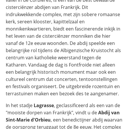
vallei in de Corbières, is een van de best bewaarde
cisterciënzer abdijen van Frankrijk. Dit
indrukwekkende complex, met zijn sobere romaanse
kerk, sereen klooster, kapittelzaal en
monnikenkwartieren, biedt een fascinerende inkijk in
het leven van de cisterciënzer monniken die hier
vanaf de 12e eeuw woonden. De abdij speelde een
belangrijke rol tijdens de Albigenzische Kruistocht als
centrum van katholieke weerstand tegen de
Katharen. Vandaag de dag is Fontfroide niet alleen
een belangrijk historisch monument maar ook een
cultureel centrum dat concerten, tentoonstellingen
en festivals organiseert. De uitgebreide rozentuin en
terrastuinen maken een bezoek des te aangenamer.
In het stadje
Lagrasse
, geclassificeerd als een van de
"mooiste dorpen van Frankrijk", vindt u de
Abdij van
Sint-Marie d'Orbieu
, een benedictijner abdij waarvan
de oorsprong teruggaat tot de 8e eeuw. Het complex