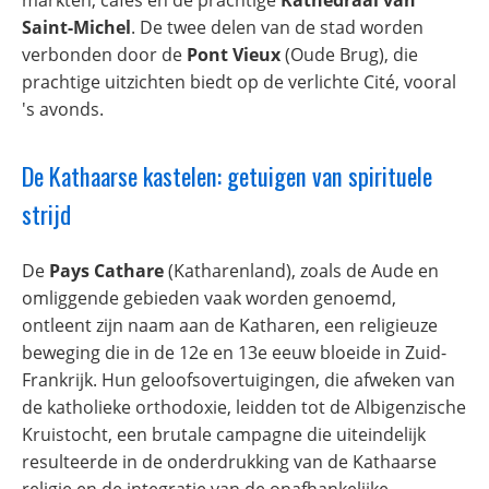
markten, cafés en de prachtige
Kathedraal van
Saint-Michel
. De twee delen van de stad worden
verbonden door de
Pont Vieux
(Oude Brug), die
prachtige uitzichten biedt op de verlichte Cité, vooral
's avonds.
De Kathaarse kastelen: getuigen van spirituele
strijd
De
Pays Cathare
(Katharenland), zoals de Aude en
omliggende gebieden vaak worden genoemd,
ontleent zijn naam aan de Katharen, een religieuze
beweging die in de 12e en 13e eeuw bloeide in Zuid-
Frankrijk. Hun geloofsovertuigingen, die afweken van
de katholieke orthodoxie, leidden tot de Albigenzische
Kruistocht, een brutale campagne die uiteindelijk
resulteerde in de onderdrukking van de Kathaarse
religie en de integratie van de onafhankelijke