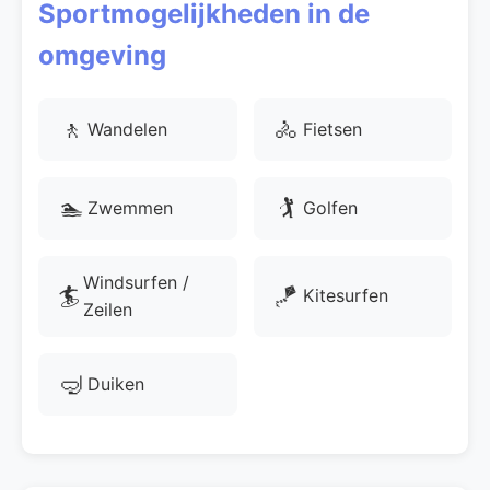
Sportmogelijkheden in de
omgeving
🚶
🚴
Wandelen
Fietsen
🏊
🏌
Zwemmen
Golfen
Windsurfen /
🏄
🪁
Kitesurfen
Zeilen
🤿
Duiken