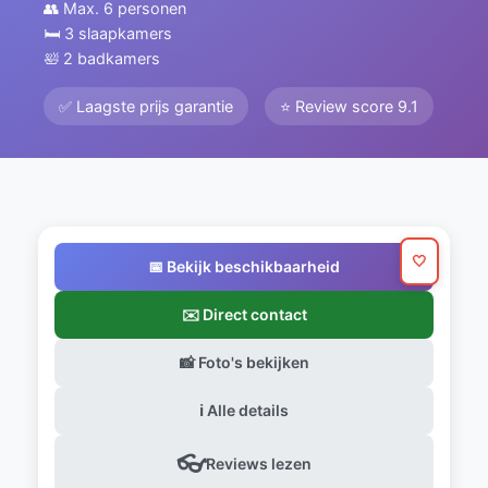
👥 Max. 6 personen
🛏️ 3 slaapkamers
🛀 2 badkamers
✅ Laagste prijs garantie
⭐ Review score 9.1
🤍
📅 Bekijk beschikbaarheid
✉️ Direct contact
📸 Foto's bekijken
ℹ️ Alle details
👓
Reviews lezen