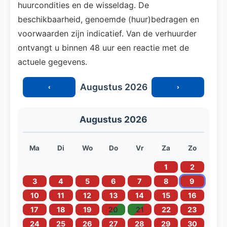
huurcondities en de wisseldag. De
beschikbaarheid, genoemde (huur)bedragen en
voorwaarden zijn indicatief. Van de verhuurder
ontvangt u binnen 48 uur een reactie met de
actuele gegevens.
Augustus 2026
‹
›
Augustus 2026
Ma
Di
Wo
Do
Vr
Za
Zo
1
2
3
4
5
6
7
8
9
10
11
12
13
14
15
16
17
18
19
20
21
22
23
24
25
26
27
28
29
30