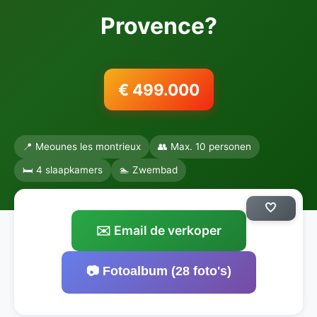
Provence?
€ 499.000
📍 Meounes les montrieux
👥 Max. 10 personen
🛏️ 4 slaapkamers
🏊 Zwembad
🤍
✉️ Email de verkoper
📷 Fotoalbum (28 foto's)