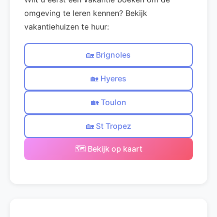
omgeving te leren kennen? Bekijk
vakantiehuizen te huur:
🏡 Brignoles
🏡 Hyeres
🏡 Toulon
🏡 St Tropez
🗺️ Bekijk op kaart