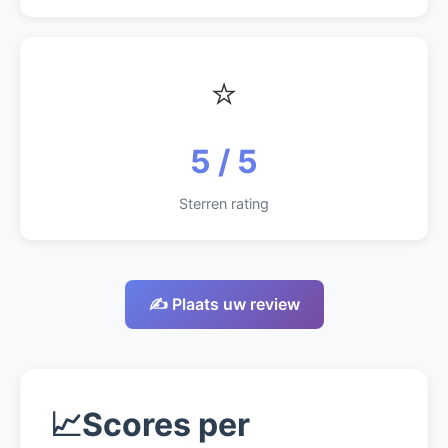
⭐
5 / 5
Sterren rating
✍️ Plaats uw review
📈
Scores per