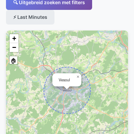
🔍 Uitgebreid zoeken met filters
⚡ Last Minutes
+
−
🏠
×
Vesoul