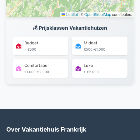
Leaflet
|
©
OpenStreetMap
contributors
💰 Prijsklassen Vakantiehuizen
Budget
Middel
< €500
€500-€1.000
Comfortabel
Luxe
€1.000-€2.000
> €2.000
Over Vakantiehuis Frankrijk