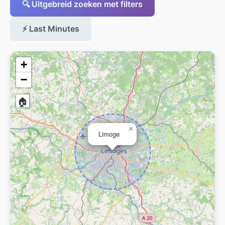
🔍 Uitgebreid zoeken met filters
⚡ Last Minutes
+
−
🏠
×
Limoge