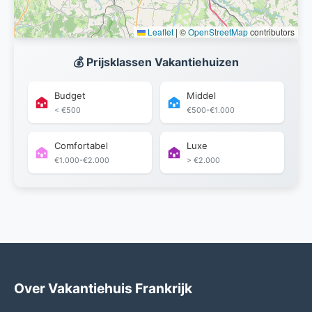
Leaflet
|
©
OpenStreetMap
contributors
💰 Prijsklassen Vakantiehuizen
Budget
Middel
< €500
€500-€1.000
Comfortabel
Luxe
€1.000-€2.000
> €2.000
Over Vakantiehuis Frankrijk