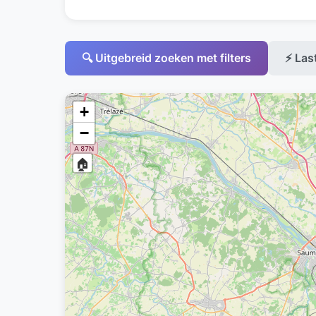
🔍 Uitgebreid zoeken met filters
⚡ Las
+
−
🏠