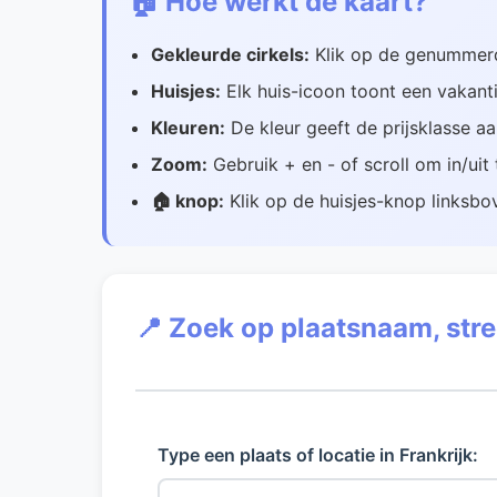
🏠 Hoe werkt de kaart?
Gekleurde cirkels:
Klik op de genummerde
Huisjes:
Elk huis-icoon toont een vakanti
Kleuren:
De kleur geeft de prijsklasse a
Zoom:
Gebruik + en - of scroll om in/ui
🏠 knop:
Klik op de huisjes-knop linksbov
📍 Zoek op plaatsnaam, str
Type een plaats of locatie in Frankrijk: