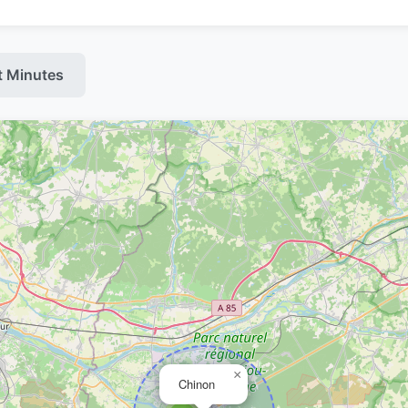
t Minutes
×
Chinon