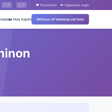
🇫🇷
🇪🇸
|
❤️ Favorieten
🔑 Eigenaren login
nutes
🏡 Huis kopen
Verhuur of verkoop uw huis
Chinon