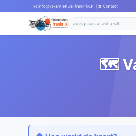
✉️ info@vakantiehuis-frankrijk.nl | ☎️ Contact
🗺️ V