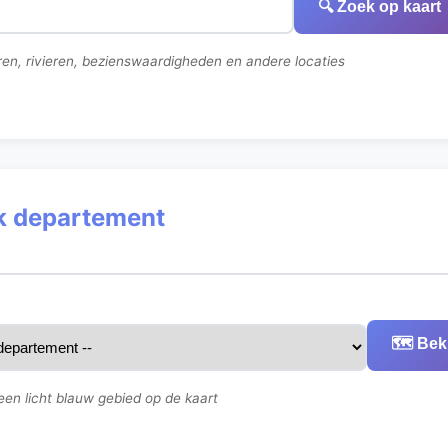
🔍 Zoek op kaart
en, rivieren, bezienswaardigheden en andere locaties
ek departement
🗺️ Bek
een licht blauw gebied op de kaart