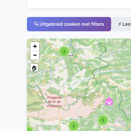
🔍 Uitgebreid zoeken met filters
⚡ Las
+
2
−
🏠
5
2