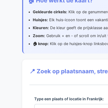
🏠 Hoe werkt de kaart?
Gekleurde cirkels:
Klik op de genummerde
Huisjes:
Elk huis-icoon toont een vakanti
Kleuren:
De kleur geeft de prijsklasse a
Zoom:
Gebruik + en - of scroll om in/ui
🏠 knop:
Klik op de huisjes-knop linksbov
📍 Zoek op plaatsnaam, str
Type een plaats of locatie in Frankrijk: