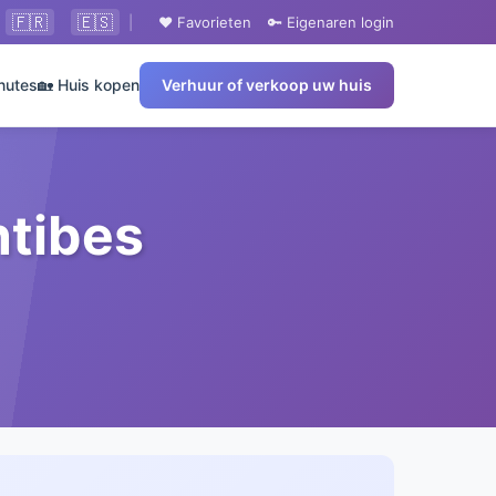
🇫🇷
🇪🇸
|
❤️ Favorieten
🔑 Eigenaren login
nutes
🏡 Huis kopen
Verhuur of verkoop uw huis
ntibes