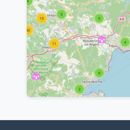
4
6
5
13
5
30
4
11
6
2
2
3