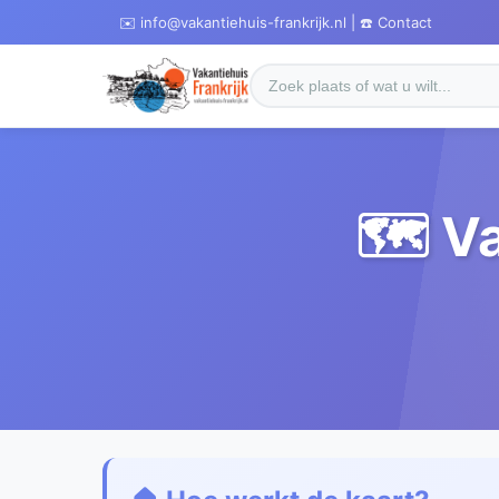
✉️ info@vakantiehuis-frankrijk.nl | ☎️ Contact
🗺️ V