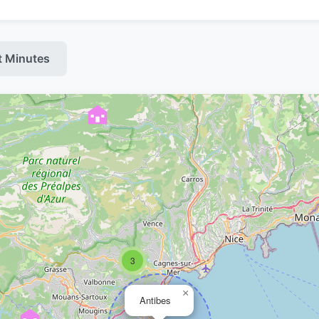
t Minutes
3
×
Antibes