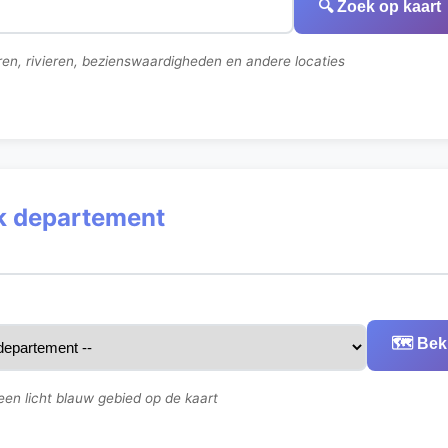
🔍 Zoek op kaart
en, rivieren, bezienswaardigheden en andere locaties
ek departement
🗺️ Bek
een licht blauw gebied op de kaart