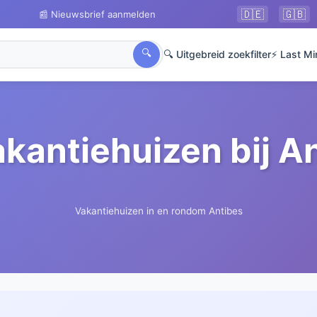
🇩🇪
🇬🇧
📰 Nieuwsbrief aanmelden
🔍
🔍 Uitgebreid zoekfilter
⚡ Last Mi
akantiehuizen bij A
Vakantiehuizen in en rondom Antibes