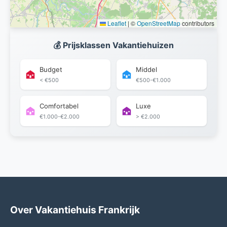
Leaflet
|
©
OpenStreetMap
contributors
💰 Prijsklassen Vakantiehuizen
Budget
Middel
< €500
€500-€1.000
Comfortabel
Luxe
€1.000-€2.000
> €2.000
Over Vakantiehuis Frankrijk