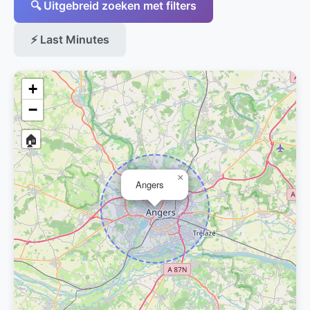
🔍 Uitgebreid zoeken met filters
⚡ Last Minutes
+
−
🏠
×
Angers