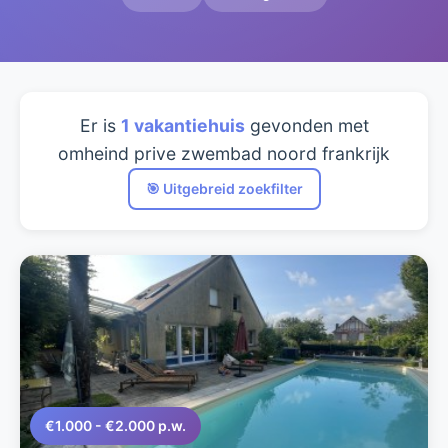
Er is
1 vakantiehuis
gevonden met
omheind prive zwembad noord frankrijk
🎯 Uitgebreid zoekfilter
€1.000 - €2.000 p.w.