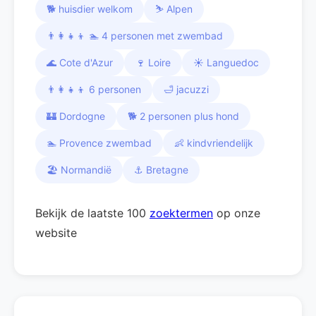
🐕 huisdier welkom
⛷️ Alpen
👨‍👩‍👧‍👦 🏊 4 personen met zwembad
🌊 Cote d'Azur
🍷 Loire
☀️ Languedoc
👨‍👩‍👧‍👦 6 personen
🛁 jacuzzi
🏰 Dordogne
🐕 2 personen plus hond
🏊 Provence zwembad
👶 kindvriendelijk
🏖️ Normandië
⚓ Bretagne
Bekijk de laatste 100
zoektermen
op onze
website