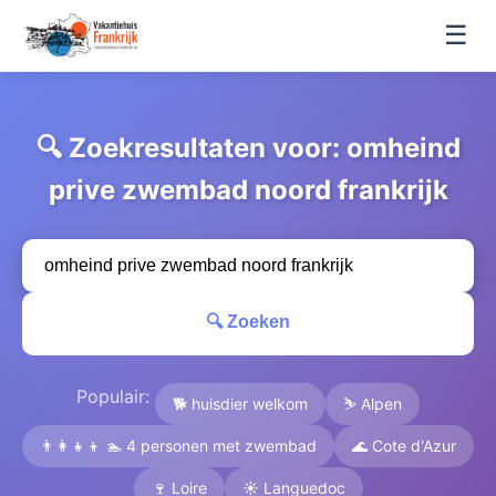
☰
🔍 Zoekresultaten voor: omheind
prive zwembad noord frankrijk
🔍 Zoeken
Populair:
🐕 huisdier welkom
⛷️ Alpen
👨‍👩‍👧‍👦 🏊 4 personen met zwembad
🌊 Cote d'Azur
🍷 Loire
☀️ Languedoc