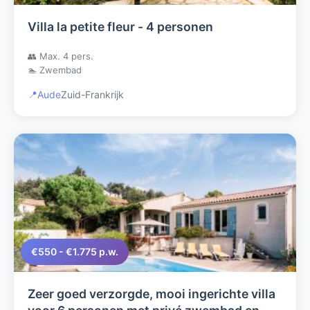
Villa la petite fleur - 4 personen
👥 Max. 4 pers.
🏊 Zwembad
📍
Aude
Zuid-Frankrijk
€550 - €1.775 p.w.
Zeer goed verzorgde, mooi ingerichte villa