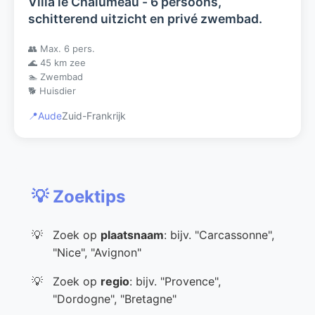
Villa le Chalumeau - 6 persoons,
schitterend uitzicht en privé zwembad.
👥 Max. 6 pers.
🌊 45 km zee
🏊 Zwembad
🐕 Huisdier
📍
Aude
Zuid-Frankrijk
💡 Zoektips
Zoek op
plaatsnaam
: bijv. "Carcassonne",
"Nice", "Avignon"
Zoek op
regio
: bijv. "Provence",
"Dordogne", "Bretagne"