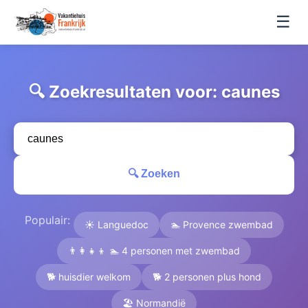
☰
🔍 Zoekresultaten voor: caunes
🔍 Zoeken
Populair:
☀️ Languedoc
🏊 Provence zwembad
👨‍👩‍👧‍👦 🏊 4 personen met zwembad
🐕 huisdier welkom
🐕 2 personen plus hond
🏖️ Normandië