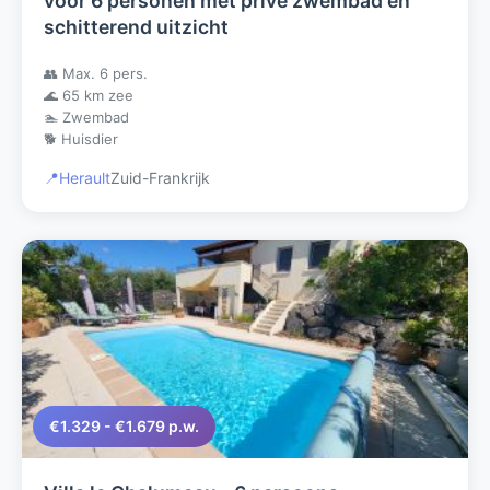
voor 6 personen met privé zwembad en
schitterend uitzicht
👥 Max. 6 pers.
🌊 65 km zee
🏊 Zwembad
🐕 Huisdier
📍
Herault
Zuid-Frankrijk
€1.329 - €1.679 p.w.