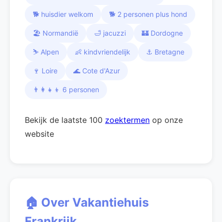
🐕 huisdier welkom
🐕 2 personen plus hond
🏖️ Normandië
🛁 jacuzzi
🏰 Dordogne
⛷️ Alpen
👶 kindvriendelijk
⚓ Bretagne
🍷 Loire
🌊 Cote d'Azur
👨‍👩‍👧‍👦 6 personen
Bekijk de laatste 100
zoektermen
op onze
website
🏠 Over Vakantiehuis
Frankrijk