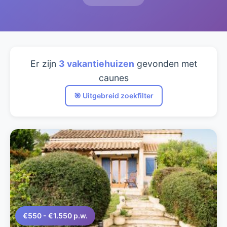
Er zijn
3 vakantiehuizen
gevonden met
caunes
🎯 Uitgebreid zoekfilter
€550 - €1.550 p.w.