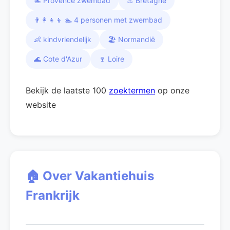
🏊 Provence zwembad
⚓ Bretagne
👨‍👩‍👧‍👦 🏊 4 personen met zwembad
👶 kindvriendelijk
🏖️ Normandië
🌊 Cote d'Azur
🍷 Loire
Bekijk de laatste 100
zoektermen
op onze
website
🏠 Over Vakantiehuis
Frankrijk