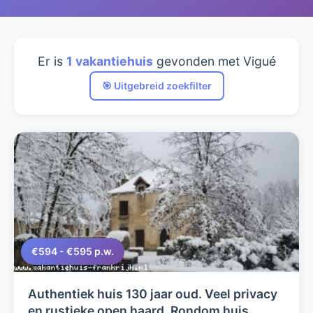
Er is
1 vakantiehuis
gevonden met Vigué
🎯 Uitgebreid zoekfilter
€594 - €595 p.w.
Authentiek huis 130 jaar oud. Veel privacy
en rustieke open haard. Rondom huis