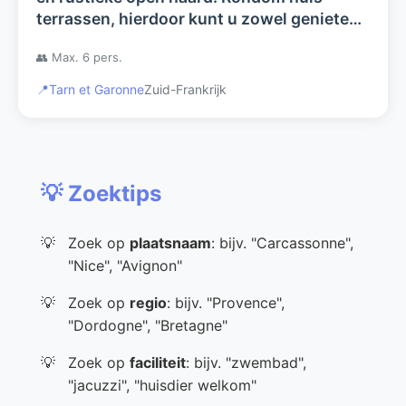
terrassen, hierdoor kunt u zowel genieten
van zon als schaduw.
👥 Max. 6 pers.
📍
Tarn et Garonne
Zuid-Frankrijk
💡 Zoektips
Zoek op
plaatsnaam
: bijv. "Carcassonne",
"Nice", "Avignon"
Zoek op
regio
: bijv. "Provence",
"Dordogne", "Bretagne"
Zoek op
faciliteit
: bijv. "zwembad",
"jacuzzi", "huisdier welkom"