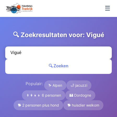
☰
🔍 Zoekresultaten voor: Vigué
🔍 Zoeken
Populair:
⛷️ Alpen
🛁 jacuzzi
👨‍👩‍👧‍👦 6 personen
🏰 Dordogne
🐕 2 personen plus hond
🐕 huisdier welkom