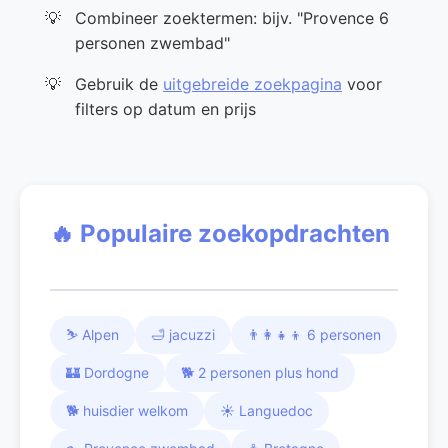
Combineer zoektermen: bijv. "Provence 6
personen zwembad"
Gebruik de
uitgebreide zoekpagina
voor
filters op datum en prijs
🔥 Populaire zoekopdrachten
⛷️ Alpen
🛁 jacuzzi
👨‍👩‍👧‍👦 6 personen
🏰 Dordogne
🐕 2 personen plus hond
🐕 huisdier welkom
☀️ Languedoc