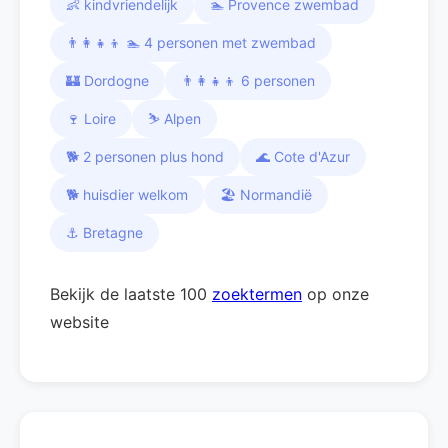
👶 kindvriendelijk
🏊 Provence zwembad
👨‍👩‍👧‍👦 🏊 4 personen met zwembad
🏰 Dordogne
👨‍👩‍👧‍👦 6 personen
🍷 Loire
⛷️ Alpen
🐕 2 personen plus hond
🌊 Cote d'Azur
🐕 huisdier welkom
🏖️ Normandië
⚓ Bretagne
Bekijk de laatste 100
zoektermen
op onze
website