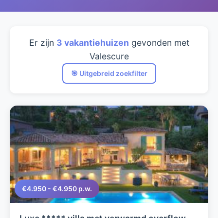
Er zijn
3 vakantiehuizen
gevonden met
Valescure
🎯 Uitgebreid zoekfilter
€4.950 - €4.950 p.w.