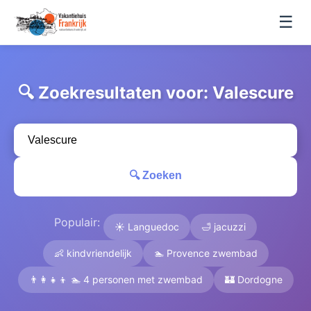
☰
🔍 Zoekresultaten voor: Valescure
🔍 Zoeken
Populair:
☀️ Languedoc
🛁 jacuzzi
👶 kindvriendelijk
🏊 Provence zwembad
👨‍👩‍👧‍👦 🏊 4 personen met zwembad
🏰 Dordogne