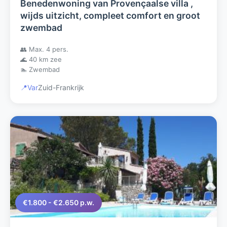
Benedenwoning van Provençaalse villa ,
wijds uitzicht, compleet comfort en groot
zwembad
👥 Max. 4 pers.
🌊 40 km zee
🏊 Zwembad
📍
Var
Zuid-Frankrijk
€1.800 - €2.650 p.w.