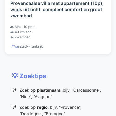
Provencaalse villa met appartement (10p),
wijds uitzicht, compleet comfort en groot
zwembad
👥 Max. 10 pers.
🌊 40 km zee
🏊 Zwembad
📍
Var
Zuid-Frankrijk
💡 Zoektips
Zoek op
plaatsnaam
: bijv. "Carcassonne",
"Nice", "Avignon"
Zoek op
regio
: bijv. "Provence",
"Dordogne", "Bretagne"