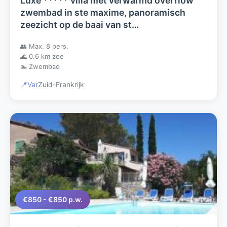
Luxe ***** villa met verwarmd overflow
zwembad in ste maxime, panoramisch
zeezicht op de baai van st
tropez,slaapkamers met
👥 Max. 8 pers.
badkamer/toilet/airco
🌊 0.6 km zee
🏊 Zwembad
📍
Var
Zuid-Frankrijk
€850 - €850 p.w.