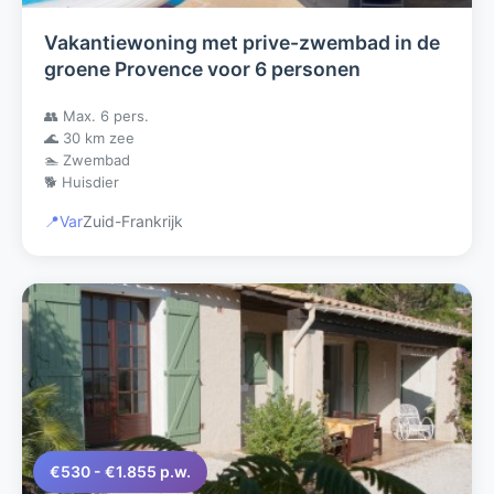
Vakantiewoning met prive-zwembad in de
groene Provence voor 6 personen
👥 Max. 6 pers.
🌊 30 km zee
🏊 Zwembad
🐕 Huisdier
📍
Var
Zuid-Frankrijk
€530 - €1.855 p.w.