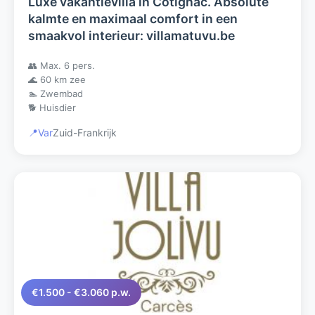
Luxe vakantievilla in Cotignac. Absolute
kalmte en maximaal comfort in een
smaakvol interieur: villamatuvu.be
👥 Max. 6 pers.
🌊 60 km zee
🏊 Zwembad
🐕 Huisdier
📍
Var
Zuid-Frankrijk
€1.500 - €3.060 p.w.