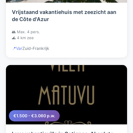
Vrijstaand vakantiehuis met zeezicht aan
de Côte d'Azur
👥 Max. 4 pers.
🌊 4 km zee
📍
Var
Zuid-Frankrijk
€1.500 - €3.060 p.w.