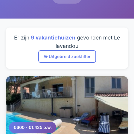
Er zijn
9 vakantiehuizen
gevonden met Le
lavandou
🎯 Uitgebreid zoekfilter
€600 - €1.425 p.w.