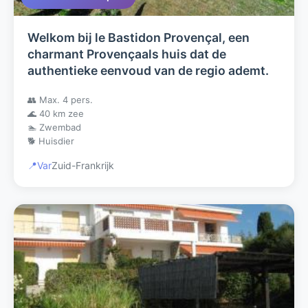
Welkom bij le Bastidon Provençal, een
charmant Provençaals huis dat de
authentieke eenvoud van de regio ademt.
👥 Max. 4 pers.
🌊 40 km zee
🏊 Zwembad
🐕 Huisdier
📍
Var
Zuid-Frankrijk