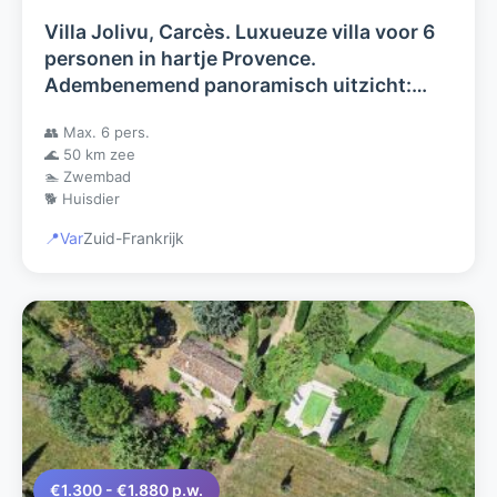
Villa Jolivu, Carcès. Luxueuze villa voor 6
personen in hartje Provence.
Adembenemend panoramisch uitzicht:
villamatuvu.be
👥 Max. 6 pers.
🌊 50 km zee
🏊 Zwembad
🐕 Huisdier
📍
Var
Zuid-Frankrijk
€1.300 - €1.880 p.w.