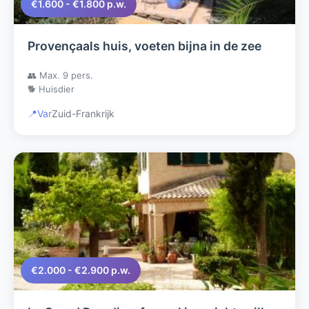
€1.600 - €1.800 p.w.
Provençaals huis, voeten bijna in de zee
👥 Max. 9 pers.
🐕 Huisdier
📍
Var
Zuid-Frankrijk
€2.000 - €2.900 p.w.