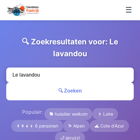
☰
🔍 Zoekresultaten voor: Le
lavandou
🔍 Zoeken
Populair:
🐕 huisdier welkom
🍷 Loire
👨‍👩‍👧‍👦 6 personen
⛷️ Alpen
🌊 Cote d'Azur
🛁 jacuzzi