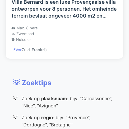
Villa Bernard is een luxe Provençaalse villa
ontworpen voor 8 personen. Het omheinde
terrein beslaat ongeveer 4000 m2 en
beschikt over een zwembad.
👥 Max. 8 pers.
🏊 Zwembad
🐕 Huisdier
📍
Var
Zuid-Frankrijk
💡 Zoektips
Zoek op
plaatsnaam
: bijv. "Carcassonne",
"Nice", "Avignon"
Zoek op
regio
: bijv. "Provence",
"Dordogne", "Bretagne"