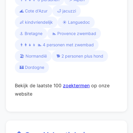
🌊 Cote d'Azur
🛁 jacuzzi
👶 kindvriendelijk
☀️ Languedoc
⚓ Bretagne
🏊 Provence zwembad
👨‍👩‍👧‍👦 🏊 4 personen met zwembad
🏖️ Normandië
🐕 2 personen plus hond
🏰 Dordogne
Bekijk de laatste 100
zoektermen
op onze
website