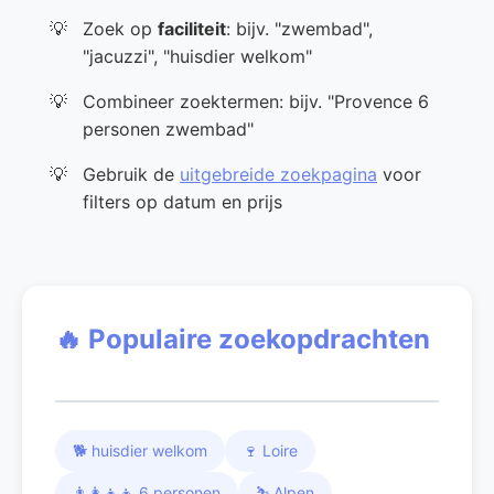
Zoek op
faciliteit
: bijv. "zwembad",
"jacuzzi", "huisdier welkom"
Combineer zoektermen: bijv. "Provence 6
personen zwembad"
Gebruik de
uitgebreide zoekpagina
voor
filters op datum en prijs
🔥 Populaire zoekopdrachten
🐕 huisdier welkom
🍷 Loire
👨‍👩‍👧‍👦 6 personen
⛷️ Alpen