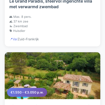
Le Grand Paradis, sfeervol ingerichte villa
met verwarmd zwembad
👥 Max. 8 pers.
🌊 37 km zee
🏊 Zwembad
🐕 Huisdier
📍
Var
Zuid-Frankrijk
€1.550 - €3.050 p.w.