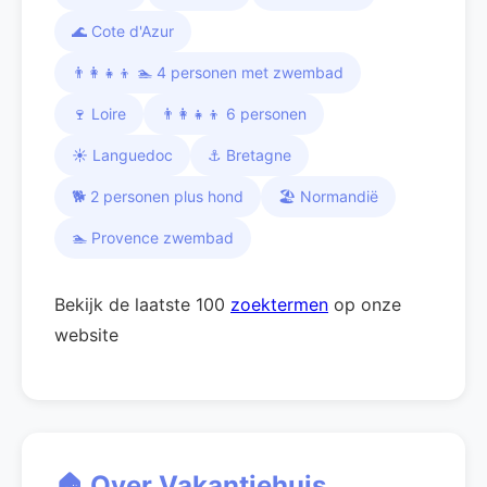
🌊 Cote d'Azur
👨‍👩‍👧‍👦 🏊 4 personen met zwembad
🍷 Loire
👨‍👩‍👧‍👦 6 personen
☀️ Languedoc
⚓ Bretagne
🐕 2 personen plus hond
🏖️ Normandië
🏊 Provence zwembad
Bekijk de laatste 100
zoektermen
op onze
website
🏠 Over Vakantiehuis