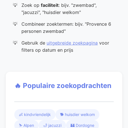
Zoek op
faciliteit
: bijv. "zwembad",
"jacuzzi", "huisdier welkom"
Combineer zoektermen: bijv. "Provence 6
personen zwembad"
Gebruik de
uitgebreide zoekpagina
voor
filters op datum en prijs
🔥 Populaire zoekopdrachten
👶 kindvriendelijk
🐕 huisdier welkom
⛷️ Alpen
🛁 jacuzzi
🏰 Dordogne