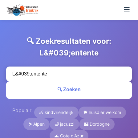
☰
🔍 Zoekresultaten voor:
L&#039;entente
🔍 Zoeken
Populair:
👶 kindvriendelijk
🐕 huisdier welkom
⛷️ Alpen
🛁 jacuzzi
🏰 Dordogne
🌊 Cote d'Azur