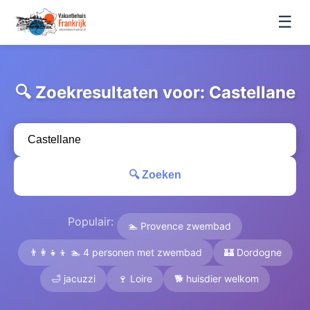
☰
🔍 Zoekresultaten voor: Castellane
🔍 Zoeken
Populair:
🏊 Provence zwembad
👨‍👩‍👧‍👦 🏊 4 personen met zwembad
🏰 Dordogne
🛁 jacuzzi
🍷 Loire
🐕 huisdier welkom