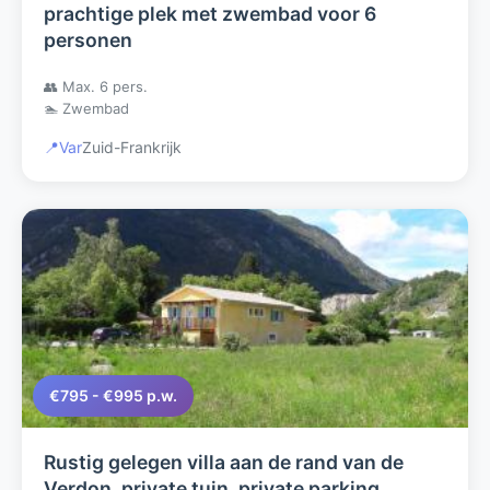
prachtige plek met zwembad voor 6
personen
👥 Max. 6 pers.
🏊 Zwembad
📍
Var
Zuid-Frankrijk
€795 - €995 p.w.
Rustig gelegen villa aan de rand van de
Verdon, private tuin, private parking,