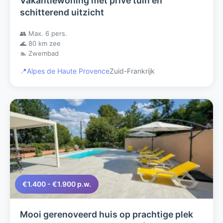
Vakantiewoning met privé tuin en
schitterend uitzicht
👥 Max. 6 pers.
🌊 80 km zee
🏊 Zwembad
📍
Alpes de Haute Provence
Zuid-Frankrijk
€1.400 - €1.900 p.w.
Mooi gerenoveerd huis op prachtige plek