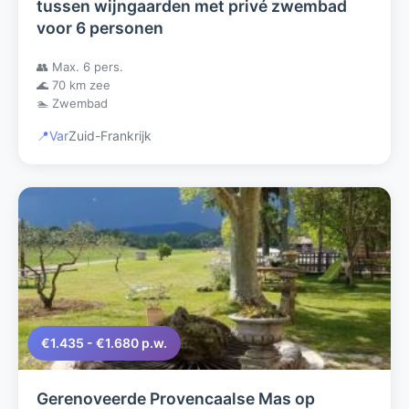
tussen wijngaarden met privé zwembad
voor 6 personen
👥 Max. 6 pers.
🌊 70 km zee
🏊 Zwembad
📍
Var
Zuid-Frankrijk
€1.435 - €1.680 p.w.
Gerenoveerde Provencaalse Mas op