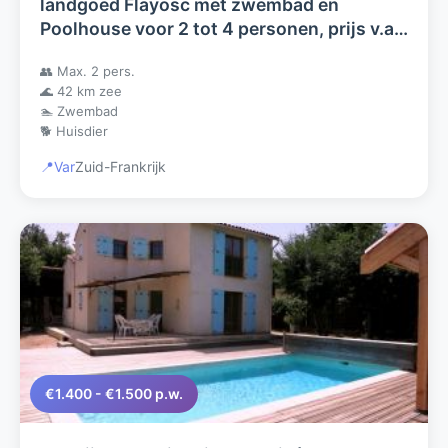
landgoed Flayosc met zwembad en
Poolhouse voor 2 tot 4 personen, prijs v.a.
859,00 afhankelijk aantal pers.
👥 Max. 2 pers.
🌊 42 km zee
🏊 Zwembad
🐕 Huisdier
📍
Var
Zuid-Frankrijk
€1.400 - €1.500 p.w.