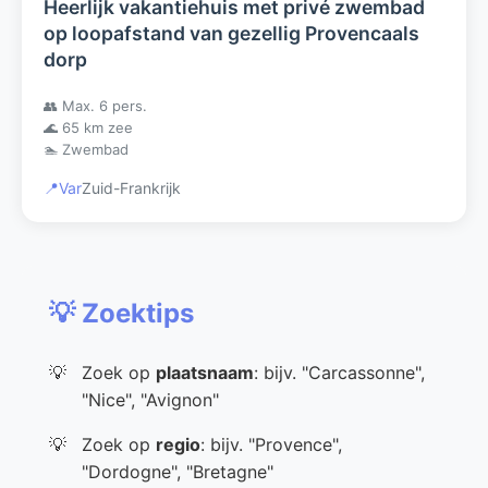
Heerlijk vakantiehuis met privé zwembad
op loopafstand van gezellig Provencaals
dorp
👥 Max. 6 pers.
🌊 65 km zee
🏊 Zwembad
📍
Var
Zuid-Frankrijk
💡 Zoektips
Zoek op
plaatsnaam
: bijv. "Carcassonne",
"Nice", "Avignon"
Zoek op
regio
: bijv. "Provence",
"Dordogne", "Bretagne"