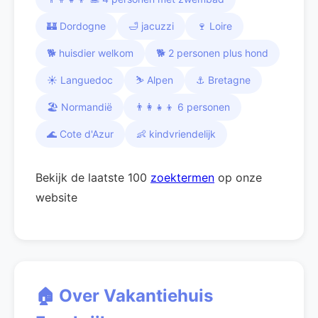
🏰 Dordogne
🛁 jacuzzi
🍷 Loire
🐕 huisdier welkom
🐕 2 personen plus hond
☀️ Languedoc
⛷️ Alpen
⚓ Bretagne
🏖️ Normandië
👨‍👩‍👧‍👦 6 personen
🌊 Cote d'Azur
👶 kindvriendelijk
Bekijk de laatste 100
zoektermen
op onze
website
🏠 Over Vakantiehuis