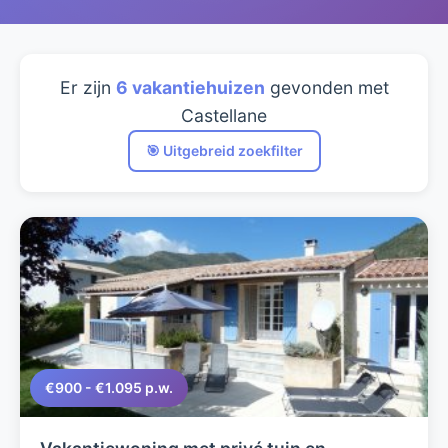
Er zijn
6 vakantiehuizen
gevonden met
Castellane
🎯 Uitgebreid zoekfilter
€900 - €1.095 p.w.