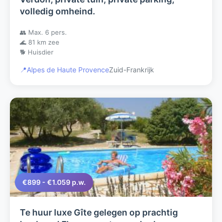
volledig omheind.
👥 Max. 6 pers.
🌊 81 km zee
🐕 Huisdier
📍
Alpes de Haute Provence
Zuid-Frankrijk
€899 - €1.059 p.w.
Te huur luxe Gîte gelegen op prachtig