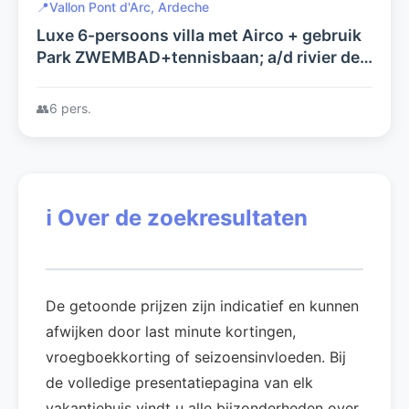
📍
Vallon Pont d'Arc, Ardeche
Luxe 6-persoons villa met Airco + gebruik
Park ZWEMBAD+tennisbaan; a/d rivier de
Ardeche op villapark Les Rives de
l'Ardèche, Vallon Pont d'Arc
👥
6 pers.
ℹ️
Over de zoekresultaten
De getoonde prijzen zijn indicatief en kunnen
afwijken door last minute kortingen,
vroegboekkorting of seizoensinvloeden. Bij
de volledige presentatiepagina van elk
vakantiehuis vindt u alle bijzonderheden over