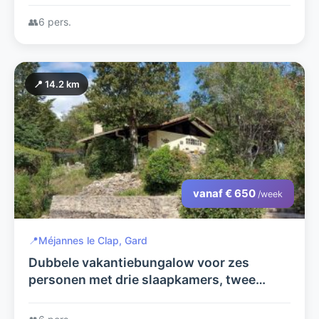
👥
6 pers.
📍 14.2 km
vanaf € 650
/week
📍
Méjannes le Clap, Gard
Dubbele vakantiebungalow voor zes
personen met drie slaapkamers, twee
badkamers en met een uniek uitzicht vanaf
de terrassen op de Ardèche.