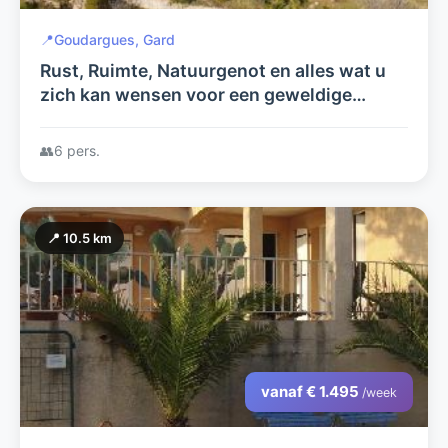
📍
Goudargues, Gard
Rust, Ruimte, Natuurgenot en alles wat u
zich kan wensen voor een geweldige
vakantie! Villa Berry! Ruime villa in Zuid
Frankrijk met verwarmd zwembad.
👥
6 pers.
📍 10.5 km
vanaf € 1.495
/week