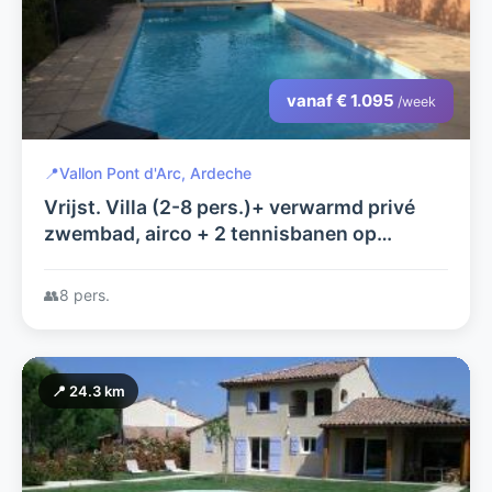
vanaf € 1.095
/week
📍
Vallon Pont d'Arc, Ardeche
Vrijst. Villa (2-8 pers.)+ verwarmd privé
zwembad, airco + 2 tennisbanen op
Villapark Les Rives de l'Ardèche in Vallon
Pont d'Arc; a.d. rivier gelegen
👥
8 pers.
📍 24.3 km