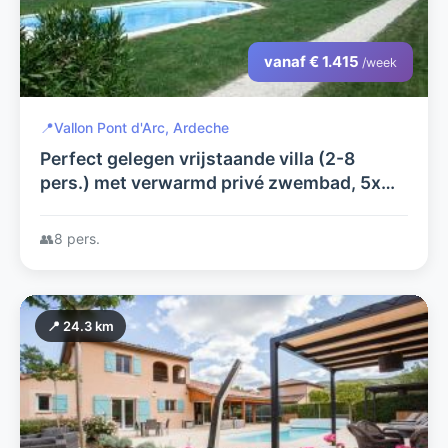
vanaf € 1.415
/week
📍
Vallon Pont d'Arc, Ardeche
Perfect gelegen vrijstaande villa (2-8
pers.) met verwarmd privé zwembad, 5x
airco, zeer grote tuin, a.d. rivier de Ardèche
in Vallon Pont d'Arc
👥
8 pers.
📍 24.3 km