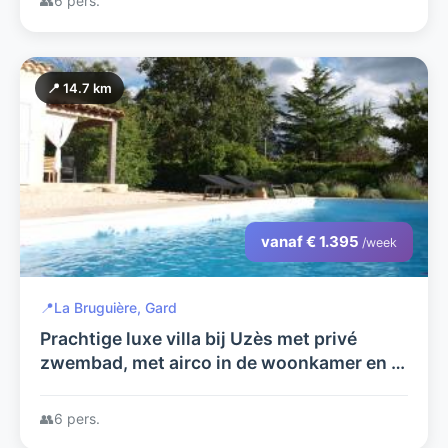
👥
6 pers.
📍 14.7 km
vanaf € 1.395
/week
📍
La Bruguière, Gard
Prachtige luxe villa bij Uzès met privé
zwembad, met airco in de woonkamer en in
een rustige omgeving
👥
6 pers.