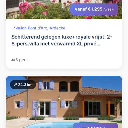
vanaf € 1.295
/week
📍
Vallon Pont d'Arc, Ardeche
Schitterend gelegen luxe+royale vrijst. 2-
8-pers.villa met verwarmd XL privé
zwembad, airco op 4 slaapkamers, fraaie
terrassen,laadpaal, luxe+compleet
👥
8 pers.
📍 24.3 km