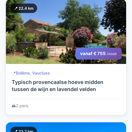
📍 22.4 km
vanaf € 755
/week
📍
Bollène, Vaucluse
Typisch provencaalse hoeve midden
tussen de wijn en lavendel velden
👥
2 pers.
📍 23.7 km