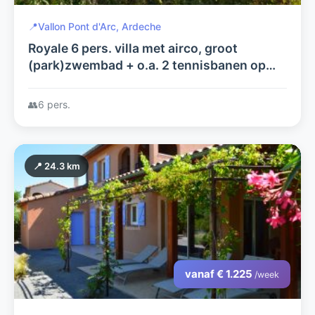
📍
Vallon Pont d'Arc, Ardeche
Royale 6 pers. villa met airco, groot
(park)zwembad + o.a. 2 tennisbanen op
domaine les Rives de l'Ardèche, a.d. rivier
de Ardèche
👥
6 pers.
📍 24.3 km
vanaf € 1.225
/week