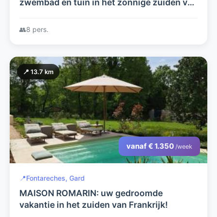
zwembad en tuin in het zonnige zuiden van
Frankrijk
👥
8 pers.
📍 13.7 km
vanaf € 1.350
/week
📍
Fontareches, Gard
MAISON ROMARIN: uw gedroomde
vakantie in het zuiden van Frankrijk!