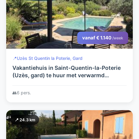
vanaf € 1.140
/week
📍
Uzès St Quentin la Poterie, Gard
Vakantiehuis in Saint-Quentin-la-Poterie
(Uzès, gard) te huur met verwarmd
zwembad voor 6 personen
👥
6 pers.
📍 24.3 km