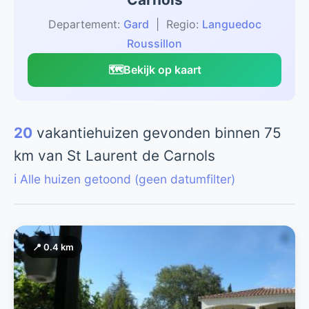
Departement:
Gard
| Regio:
Languedoc
Roussillon
🗺️
Bekijk op kaart
20
vakantiehuizen gevonden binnen 75
km van St Laurent de Carnols
ℹ️ Alle huizen getoond (geen datumfilter)
📍 0.4 km