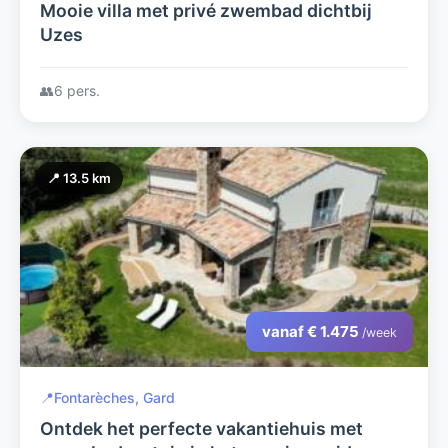
Mooie villa met privé zwembad dichtbij
Uzes
👥
6 pers.
📍 13.5 km
vanaf € 1.475
/week
📍
Fontarèches, Gard
Ontdek het perfecte vakantiehuis met