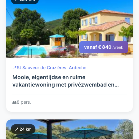
vanaf € 840
/week
📍
St Sauveur de Cruzières, Ardeche
Mooie, eigentijdse en ruime
vakantiewoning met privézwembad en
tuin. BELLE HELENE.
👥
8 pers.
📍 24 km