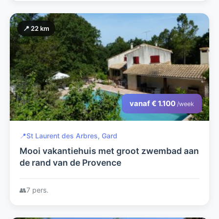
📍 22 km
vanaf € 1.100
/week
📍
St Laurent des Arbres, Gard
Mooi vakantiehuis met groot zwembad aan
de rand van de Provence
👥
7 pers.