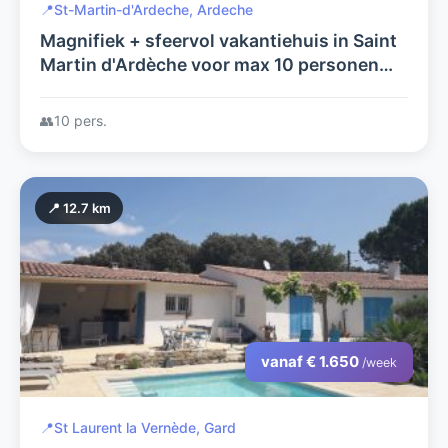
📍
St-Martin-d'Ardeche, Ardeche
Magnifiek + sfeervol vakantiehuis in Saint
Martin d'Ardèche voor max 10 personen
met idyllische tuin en zwembad op
loopafstand van de Ardèche rivier.
👥
10 pers.
📍 12.7 km
vanaf € 1.650
/week
📍
St Laurent la Vernède, Gard