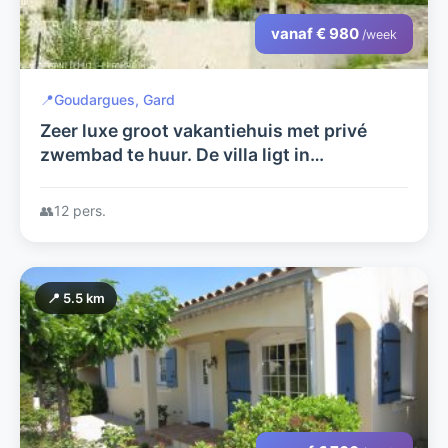
vanaf € 980
/week
📍
Goudargues, Gard
Zeer luxe groot vakantiehuis met privé
zwembad te huur. De villa ligt in
Goudargues,departement
GARD,Provence,Zuid Frankrijk. zie
👥
12 pers.
huizehannen.nl
📍 5.5 km