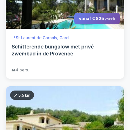
vanaf € 825
/week
📍
St Laurent de Carnols, Gard
Schitterende bungalow met privé
zwembad in de Provence
👥
4 pers.
📍 5.5 km