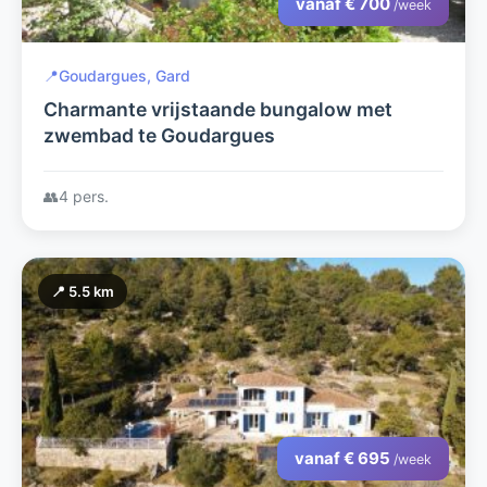
vanaf € 700
/week
📍
Goudargues, Gard
Charmante vrijstaande bungalow met
zwembad te Goudargues
👥
4 pers.
📍 5.5 km
vanaf € 695
/week