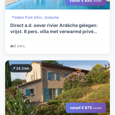
vanaf € 895
/week
📍
Vallon Pont d'Arc, Ardeche
Direct a.d. oever rivier Ardèche gelegen:
vrijst. 8 pers. villa met verwarmd privé
zwembad+grote tuin; 4 sl.k.met airco, 2
badk., wifi+Ned. tv zenders
👥
8 pers.
📍 24.3 km
vanaf € 875
/week