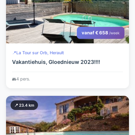
vanaf € 658
/week
📍
La Tour sur Orb, Herault
Vakantiehuis, Gloednieuw 2023!!!!
👥
4 pers.
📍 23.4 km