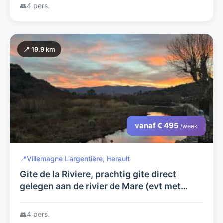
👥
4 pers.
📍 19.9 km
vanaf € 495
/week
📍
Villemagne L’argentière, Herault
Gite de la Riviere, prachtig gite direct
gelegen aan de rivier de Mare (evt met
atelier)
👥
4 pers.