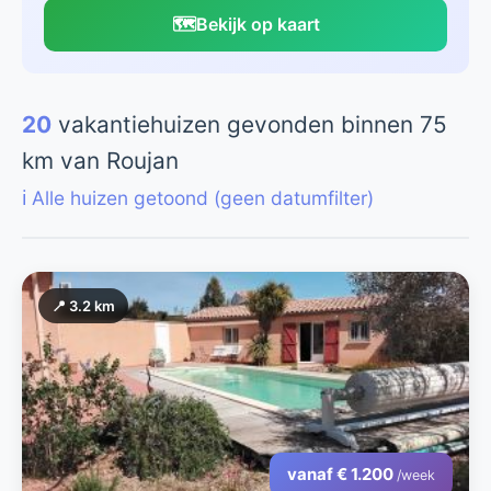
🗺️
Bekijk op kaart
20
vakantiehuizen gevonden binnen 75
km van Roujan
ℹ️ Alle huizen getoond (geen datumfilter)
📍 3.2 km
vanaf € 1.200
/week