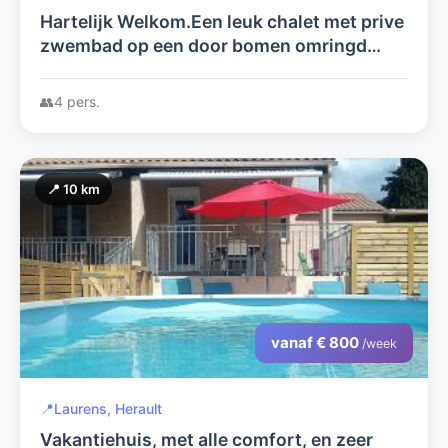
Hartelijk Welkom.Een leuk chalet met prive
zwembad op een door bomen omringd
terrein. Charmant, voor 4 personen, 100%
privacy geschikt voor naturisme
👥
4 pers.
📍 10 km
vanaf € 800
/week
📍
Laurens, Herault
Vakantiehuis, met alle comfort, en zeer