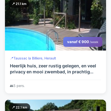
📍 21.1 km
vanaf € 900
/week
📍
Taussac la Billiere, Herault
Heerlijk huis, zeer rustig gelegen, en veel
privacy en mooi zwembad, in prachtig
natuurgebied, zeer comfortabel (gratis)
wifi, nu met Fiber!
👥
5 pers.
📍 22.1 km