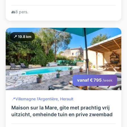
👥
8 pers.
📍 19.8 km
vanaf € 795
/week
📍
Villemagne l'Argentière, Herault
Maison sur la Mare, gite met prachtig vrij
uitzicht, omheinde tuin en prive zwembad