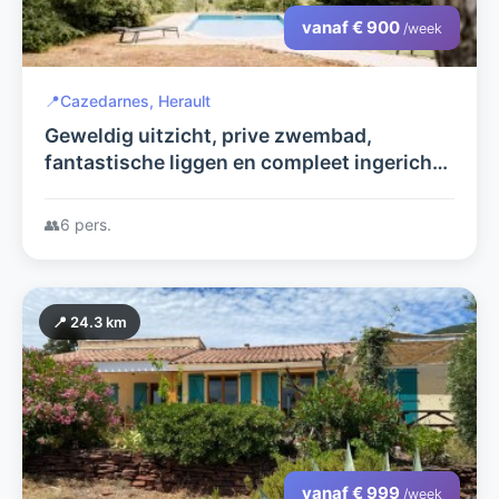
vanaf € 900
/week
📍
Cazedarnes, Herault
Geweldig uitzicht, prive zwembad,
fantastische liggen en compleet ingerichte
villa voor 8 personen
👥
6 pers.
📍 24.3 km
vanaf € 999
/week