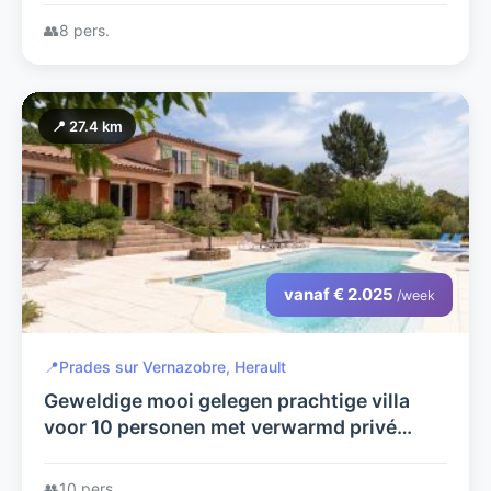
👥
8 pers.
📍 27.4 km
vanaf € 2.025
/week
📍
Prades sur Vernazobre, Herault
Geweldige mooi gelegen prachtige villa
voor 10 personen met verwarmd privé
zwembad
👥
10 pers.