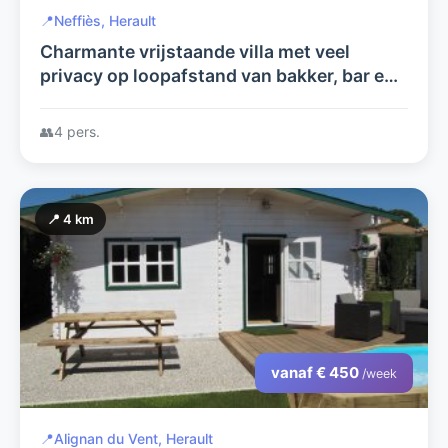
📍
Neffiès, Herault
Charmante vrijstaande villa met veel
privacy op loopafstand van bakker, bar en
restaurants.
👥
4 pers.
📍 4 km
vanaf € 450
/week
📍
Alignan du Vent, Herault