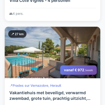
Villa Côté Vignes - 4 personen
👥
4 pers.
📍 27 km
vanaf € 972
/week
📍
Prades sur Vernazobre, Herault
Vakantiehuis met beveiligd, verwarmd
zwembad, grote tuin, prachtig uitzicht,
privacy, rust.