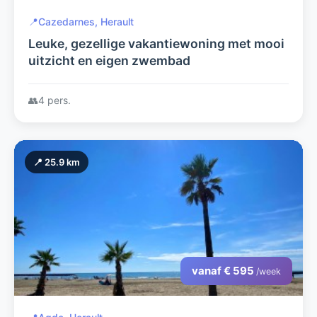
📍
Cazedarnes, Herault
Leuke, gezellige vakantiewoning met mooi
uitzicht en eigen zwembad
👥
4 pers.
📍 25.9 km
vanaf € 595
/week