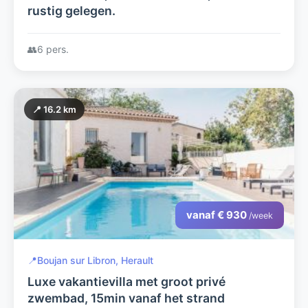
rustig gelegen.
👥
6 pers.
📍 16.2 km
vanaf € 930
/week
📍
Boujan sur Libron, Herault
Luxe vakantievilla met groot privé
zwembad, 15min vanaf het strand