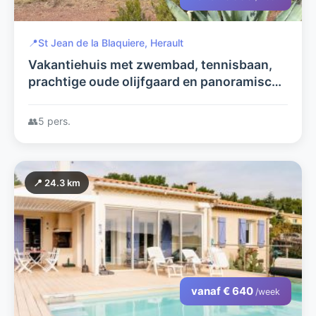
📍
St Jean de la Blaquiere, Herault
Vakantiehuis met zwembad, tennisbaan,
prachtige oude olijfgaard en panoramisch
mediterraans uitzicht; airco & glasvezel
wifi
👥
5 pers.
📍 24.3 km
vanaf € 640
/week