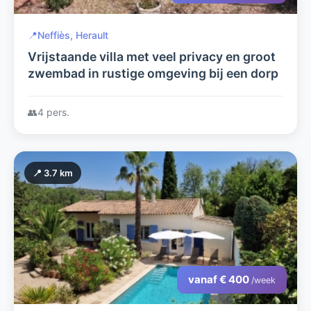
📍
Neffiès, Herault
Vrijstaande villa met veel privacy en groot
zwembad in rustige omgeving bij een dorp
👥
4 pers.
📍 3.7 km
vanaf € 400
/week