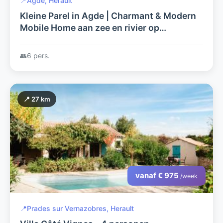
📍
Agde, Herault
Kleine Parel in Agde | Charmant & Modern
Mobile Home aan zee en rivier op
kleinschalige camping (met zwembad)
👥
6 pers.
📍 27 km
vanaf € 975
/week
📍
Prades sur Vernazobres, Herault