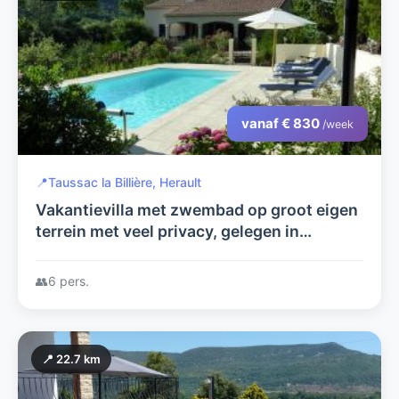
vanaf € 830
/week
📍
Taussac la Billière, Herault
Vakantievilla met zwembad op groot eigen
terrein met veel privacy, gelegen in
nationaal park
👥
6 pers.
📍 22.7 km