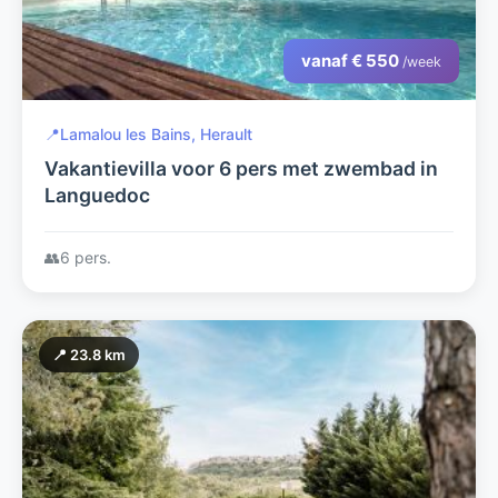
vanaf € 550
/week
📍
Lamalou les Bains, Herault
Vakantievilla voor 6 pers met zwembad in
Languedoc
👥
6 pers.
📍 23.8 km