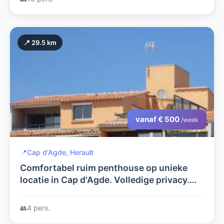
📍 29.5 km
vanaf € 500
/week
📍
Cap d'Agde, Herault
Comfortabel ruim penthouse op unieke
locatie in Cap d'Agde. Volledige privacy.
Direct aan strand en boulevard. Sat.tv en
wifi.
👥
4 pers.