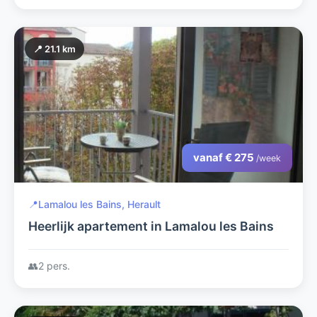
📍 21.1 km
vanaf € 275
/week
📍
Lamalou les Bains, Herault
Heerlijk apartement in Lamalou les Bains
👥
2 pers.