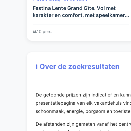
Festina Lente Grand Gîte. Vol met
karakter en comfort, met speelkamer
en tuin Bij uitstek geschikt voor
families en of vrienden.
👥
10 pers.
ℹ️
Over de zoekresultaten
De getoonde prijzen zijn indicatief en kun
presentatiepagina van elk vakantiehuis vind
schoonmaak, energie, borgsom en toeriste
De afstanden zijn gemeten vanaf het centr