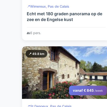
📍
Wimereux, Pas de Calais
Echt met 180 graden panorama op de
zee en de Engelse kust
👥
6 pers.
📍 49.8 km
vanaf € 845
/week
📍
St Denoeux, Pas de Calais