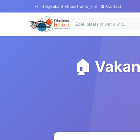
✉️ info@vakantiehuis-frankrijk.nl | ☎️ Contact
🏠 Vakan