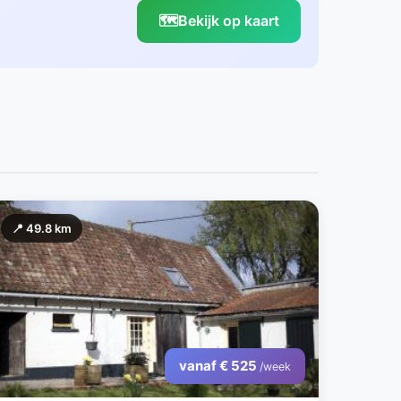
🗺️
Bekijk op kaart
📍 49.8 km
vanaf € 525
/week