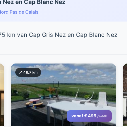
s Nez en Cap Blanc Nez
ord Pas de Calais
75 km van Cap Gris Nez en Cap Blanc Nez
📍 46.7 km
vanaf € 495
/week