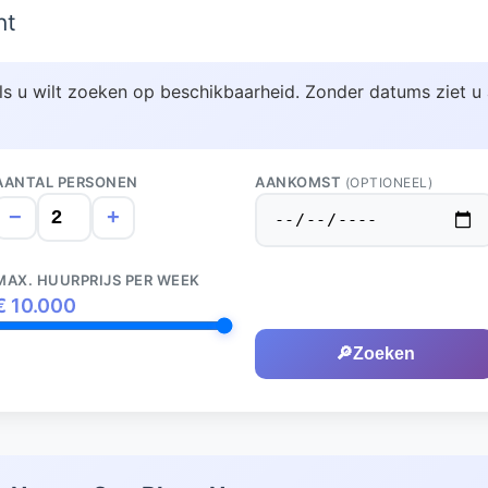
ht
ls u wilt zoeken op beschikbaarheid. Zonder datums ziet u 
AANTAL PERSONEN
AANKOMST
(OPTIONEEL)
−
+
MAX. HUURPRIJS PER WEEK
€
10.000
🔎
Zoeken