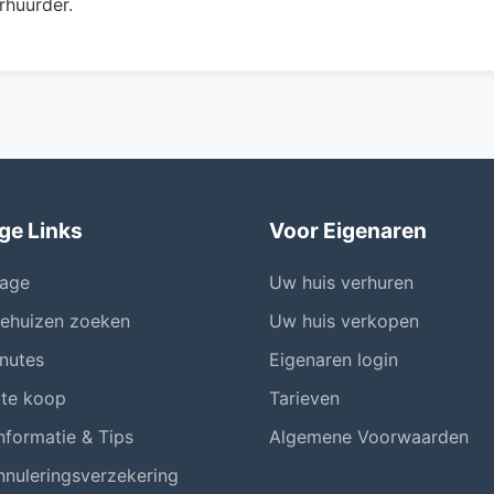
rhuurder.
ge Links
Voor Eigenaren
age
Uw huis verhuren
iehuizen zoeken
Uw huis verkopen
nutes
Eigenaren login
 te koop
Tarieven
nformatie & Tips
Algemene Voorwaarden
nnuleringsverzekering