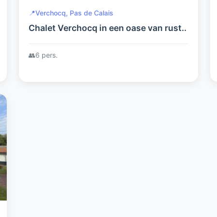
📍
Verchocq, Pas de Calais
Chalet Verchocq in een oase van rust..
👥
6 pers.