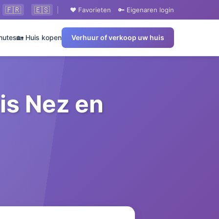
🇫🇷
🇪🇸
|
❤️ Favorieten
🔑 Eigenaren login
nutes
🏡 Huis kopen
Verhuur of verkoop uw huis
is Nez en