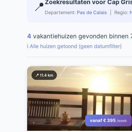
Zoekresultaten voor Cap Gri
📍
Departement:
Pas de Calais
| Regio:
N
4
vakantiehuizen gevonden binnen 
ℹ️ Alle huizen getoond (geen datumfilter)
📍 11.4 km
vanaf € 395
/week