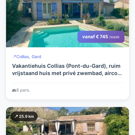
vanaf € 745
/week
📍
Collias, Gard
Vakantiehuis Collias (Pont-du-Gard), ruim
vrijstaand huis met privé zwembad, airco,
4 slpkrs, 1 op bg, bij rivier, winkels en
restaurantjes dichtbij
👥
8 pers.
📍 25.9 km