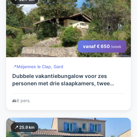
vanaf € 650
/week
📍
Méjannes le Clap, Gard
Dubbele vakantiebungalow voor zes
personen met drie slaapkamers, twee
badkamers en met een uniek uitzicht vanaf
de terrassen op de Ardèche.
👥
6 pers.
📍 25.9 km