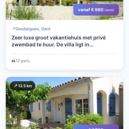
vanaf € 980
/week
📍
Goudargues, Gard
Zeer luxe groot vakantiehuis met privé
zwembad te huur. De villa ligt in
Goudargues,departement
GARD,Provence,Zuid Frankrijk. zie
👥
12 pers.
huizehannen.nl
📍 13.5 km