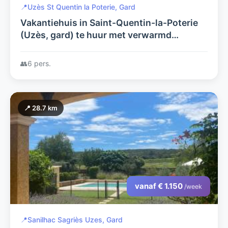
📍
Uzès St Quentin la Poterie, Gard
Vakantiehuis in Saint-Quentin-la-Poterie
(Uzès, gard) te huur met verwarmd
zwembad voor 6 personen
👥
6 pers.
📍 28.7 km
vanaf € 1.150
/week
📍
Sanilhac Sagriès Uzes, Gard