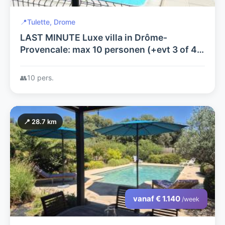
📍
Tulette, Drome
LAST MINUTE Luxe villa in Drôme-
Provencale: max 10 personen (+evt 3 of 4
kindjes/baby's extra) met groot prive
zwembad, wifi en grote tuin.
👥
10 pers.
📍 28.7 km
vanaf € 1.140
/week