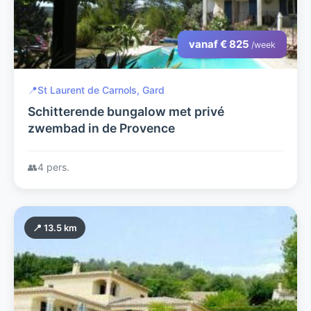
vanaf € 825
/week
📍
St Laurent de Carnols, Gard
Schitterende bungalow met privé
zwembad in de Provence
👥
4 pers.
📍 13.5 km