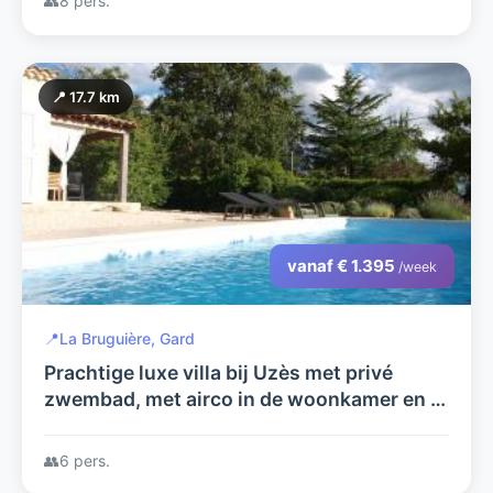
👥
8 pers.
📍 17.7 km
vanaf € 1.395
/week
📍
La Bruguière, Gard
Prachtige luxe villa bij Uzès met privé
zwembad, met airco in de woonkamer en in
een rustige omgeving
👥
6 pers.