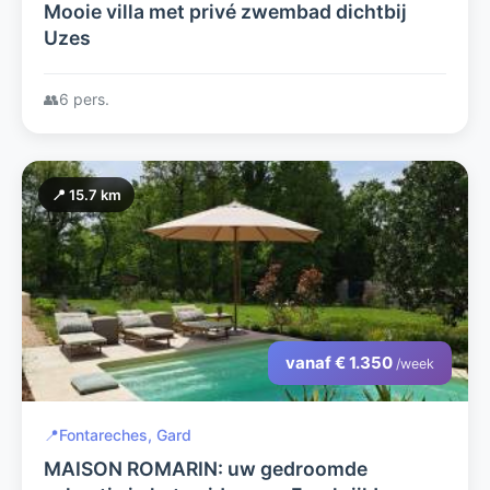
Mooie villa met privé zwembad dichtbij
Uzes
👥
6 pers.
📍 15.7 km
vanaf € 1.350
/week
📍
Fontareches, Gard
MAISON ROMARIN: uw gedroomde