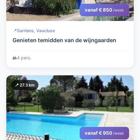
vanaf € 850
/week
📍
Sarrians, Vaucluse
Genieten temidden van de wijngaarden
👥
4 pers.
📍 27.3 km
vanaf € 950
/week