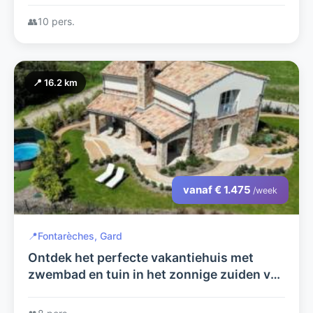
loopafstand van de Ardèche rivier.
👥
10 pers.
📍 16.2 km
vanaf € 1.475
/week
📍
Fontarèches, Gard
Ontdek het perfecte vakantiehuis met
zwembad en tuin in het zonnige zuiden van
Frankrijk