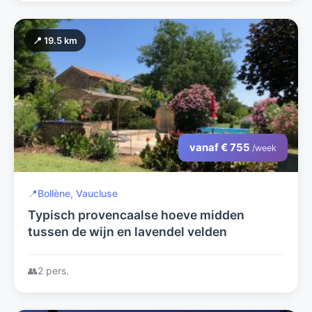
📍 19.5 km
vanaf € 755
/week
📍
Bollène, Vaucluse
Typisch provencaalse hoeve midden
tussen de wijn en lavendel velden
👥
2 pers.