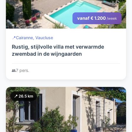
vanaf € 1.200
/week
📍
Cairanne, Vaucluse
Rustig, stijlvolle villa met verwarmde
zwembad in de wijngaarden
👥
7 pers.
📍 26.5 km