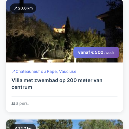
📍 20.6 km
vanaf € 500
/week
📍
Chateauneuf du Pape, Vaucluse
Villa met zwembad op 200 meter van
centrum
👥
6 pers.
📍 22.7 km