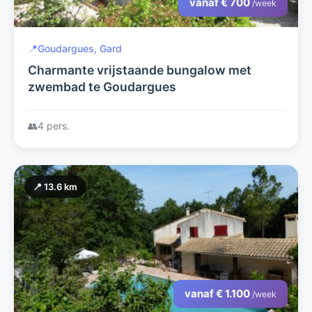
vanaf € 700
/week
📍
Goudargues, Gard
Charmante vrijstaande bungalow met
zwembad te Goudargues
👥
4 pers.
📍 13.6 km
vanaf € 1.100
/week