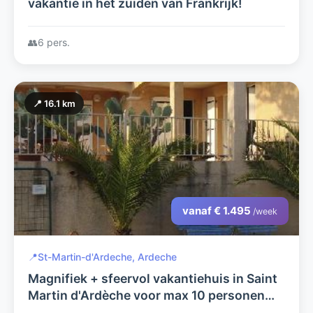
vakantie in het zuiden van Frankrijk!
👥
6 pers.
📍 16.1 km
vanaf € 1.495
/week
📍
St-Martin-d'Ardeche, Ardeche
Magnifiek + sfeervol vakantiehuis in Saint
Martin d'Ardèche voor max 10 personen
met idyllische tuin en zwembad op