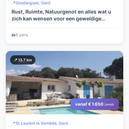
📍
Goudargues, Gard
Rust, Ruimte, Natuurgenot en alles wat u
zich kan wensen voor een geweldige
vakantie! Villa Berry! Ruime villa in Zuid
Frankrijk met verwarmd zwembad.
👥
6 pers.
📍 13.7 km
vanaf € 1.650
/week
📍
St Laurent la Vernède, Gard