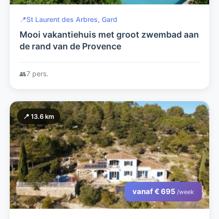
📍
St Laurent des Arbres, Gard
Mooi vakantiehuis met groot zwembad aan
de rand van de Provence
👥
7 pers.
📍 13.6 km
vanaf € 695
/week