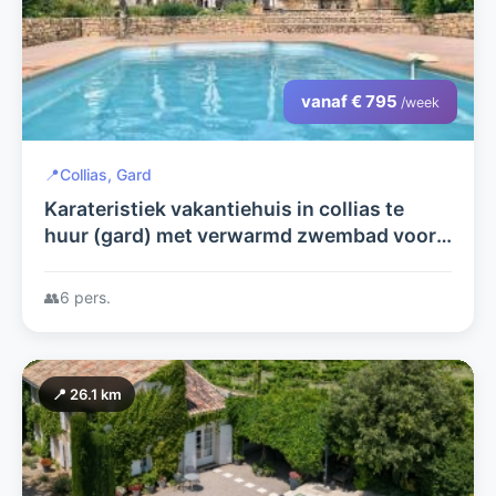
vanaf € 795
/week
📍
Collias, Gard
Karateristiek vakantiehuis in collias te
huur (gard) met verwarmd zwembad voor
6 personen
👥
6 pers.
📍 26.1 km