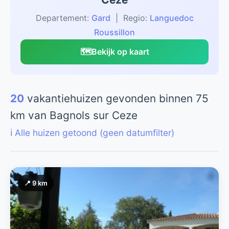
Departement:
Gard
| Regio:
Languedoc
Roussillon
🗺️
Bekijk op kaart
20
vakantiehuizen gevonden binnen 75
km van Bagnols sur Ceze
ℹ️ Alle huizen getoond (geen datumfilter)
📍 9 km