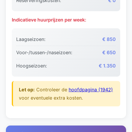
Reserveringskosten:
€ 0
Indicatieve huurprijzen per week:
Laagseizoen:
€ 850
Voor-/tussen-/naseizoen:
€ 650
Hoogseizoen:
€ 1.350
Let op:
Controleer de
hoofdpagina (1942)
voor eventuele extra kosten.