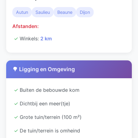
Autun
Saulieu
Beaune
Dijon
Afstanden:
✓
Winkels:
2 km
🌳 Ligging en Omgeving
✓
Buiten de bebouwde kom
✓
Dichtbij een meer(tje)
✓
Grote tuin/terrein (100 m²)
✓
De tuin/terrein is omheind