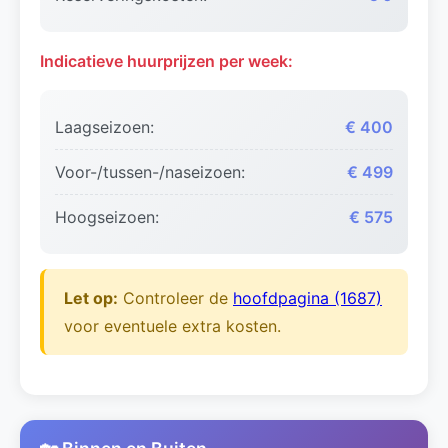
Indicatieve huurprijzen per week:
Laagseizoen:
€ 400
Voor-/tussen-/naseizoen:
€ 499
Hoogseizoen:
€ 575
Let op:
Controleer de
hoofdpagina (1687)
voor eventuele extra kosten.