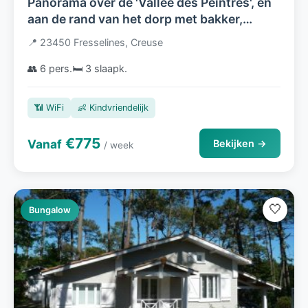
Panorama over de 'Vallée des Peintres', en
aan de rand van het dorp met bakker,
restaurant en bezoekerscentrum
📍 23450 Fresselines, Creuse
👥 6 pers.
🛏️ 3 slaapk.
📶 WiFi
👶 Kindvriendelijk
€775
Vanaf
Bekijken →
/ week
🤍
Bungalow