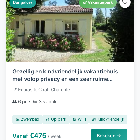
🤍
Bungalow
🎢 Vakantiepark
Gezellig en kindvriendelijk vakantiehuis
met volop privacy en een zeer ruime
zonnige tuin op vakantiepark 'Village Le
📍 Ecuras le Chat, Charente
Chat'.
👥 6 pers.
🛏️ 3 slaapk.
🏊 Zwembad
🎢 Op park
📶 WiFi
👶 Kindvriendelijk
€475
Vanaf
Bekijken →
/ week