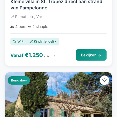
Kleine villa in St. Tropez direct aan strand
van Pampelonne
📍 Ramatuelle, Var
👥 4 pers.
🛏️ 2 slaapk.
📶 WiFi
👶 Kindvriendelijk
€1.250
Vanaf
Bekijken →
/ week
🤍
Bungalow