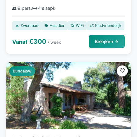
👥 9 pers.
🛏️ 4 slaapk.
🏊 Zwembad
🐕 Huisdier
📶 WiFi
👶 Kindvriendelijk
€300
Vanaf
Bekijken →
/ week
🤍
Bungalow