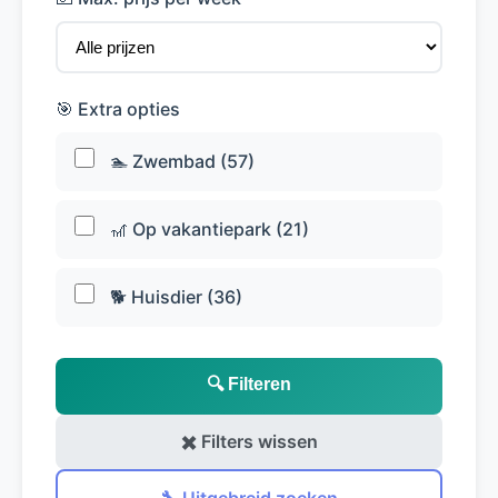
🎯 Extra opties
🏊 Zwembad (57)
🎢 Op vakantiepark (21)
🐕 Huisdier (36)
🔍 Filteren
✖️ Filters wissen