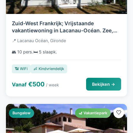
Zuid-West Frankrijk; Vrijstaande
vakantiewoning in Lacanau-Océan. Zee,
strand en rust. Op loopafstand van fraaie 9
📍 Lacanau Océan, Gironde
en 18 holes golfbaan in duingebied
👥 10 pers.
🛏️ 5 slaapk.
📶 WiFi
👶 Kindvriendelijk
€500
Vanaf
Bekijken →
/ week
🤍
Bungalow
🎢 Vakantiepark