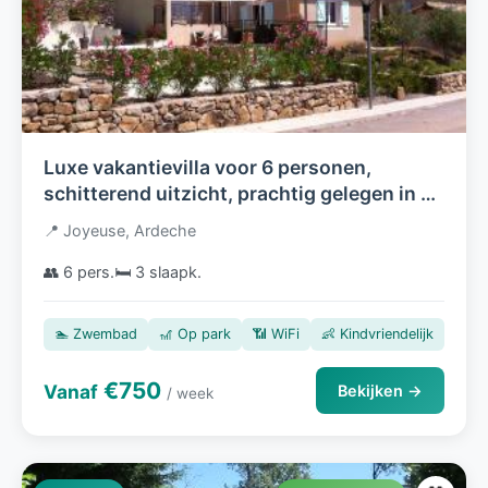
Luxe vakantievilla voor 6 personen,
schitterend uitzicht, prachtig gelegen in de
Ardeche
📍 Joyeuse, Ardeche
👥 6 pers.
🛏️ 3 slaapk.
🏊 Zwembad
🎢 Op park
📶 WiFi
👶 Kindvriendelijk
€750
Vanaf
Bekijken →
/ week