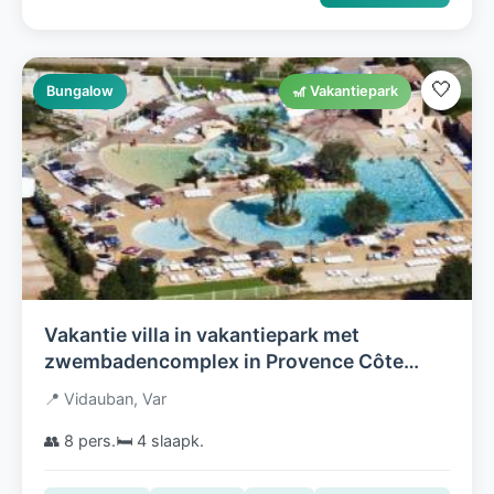
🤍
Bungalow
🎢 Vakantiepark
Vakantie villa in vakantiepark met
zwembadencomplex in Provence Côte
d'Azur Zuid Frankrijk
📍 Vidauban, Var
👥 8 pers.
🛏️ 4 slaapk.