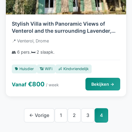
Stylish Villa with Panoramic Views of
Venterol and the surrounding Lavender,
Fruit and Olive Trees in the Drôme
📍 Venterol, Drome
Provençale near Nyons
👥 6 pers.
🛏️ 2 slaapk.
🐕 Huisdier
📶 WiFi
👶 Kindvriendelijk
€800
Vanaf
Bekijken →
/ week
← Vorige
1
2
3
4