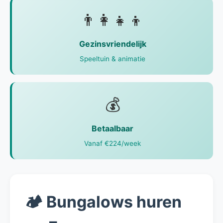
👨‍👩‍👧‍👦
Gezinsvriendelijk
Speeltuin & animatie
💰
Betaalbaar
Vanaf €224/week
🏕️ Bungalows huren