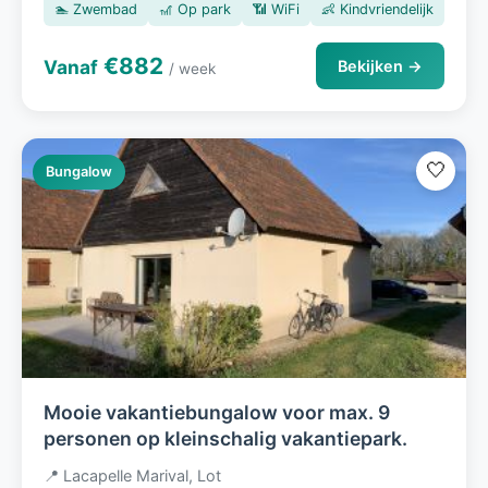
🏊 Zwembad
🎢 Op park
📶 WiFi
👶 Kindvriendelijk
€882
Vanaf
Bekijken →
/ week
🤍
Bungalow
Mooie vakantiebungalow voor max. 9
personen op kleinschalig vakantiepark.
📍 Lacapelle Marival, Lot