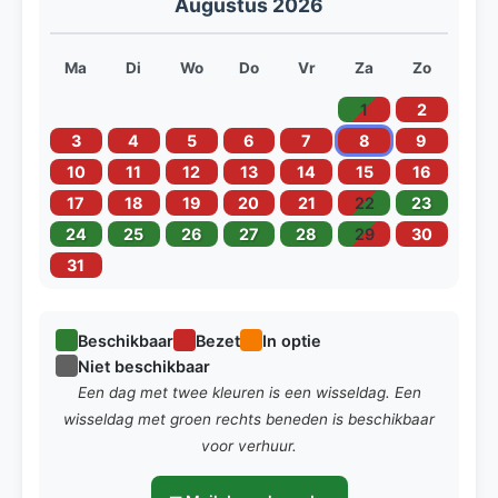
Augustus 2026
Ma
Di
Wo
Do
Vr
Za
Zo
1
2
3
4
5
6
7
8
9
10
11
12
13
14
15
16
17
18
19
20
21
22
23
24
25
26
27
28
29
30
31
Beschikbaar
Bezet
In optie
Niet beschikbaar
Een dag met twee kleuren is een wisseldag. Een
wisseldag met groen rechts beneden is beschikbaar
voor verhuur.