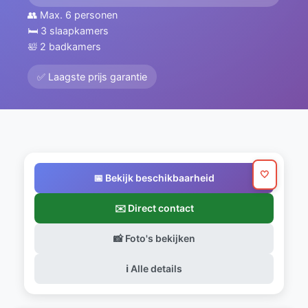
👥 Max. 6 personen
🛏️ 3 slaapkamers
🛀 2 badkamers
✅ Laagste prijs garantie
🤍
📅 Bekijk beschikbaarheid
✉️ Direct contact
📸 Foto's bekijken
ℹ️ Alle details