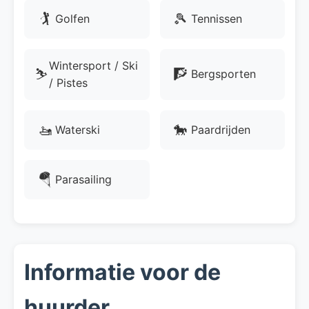
🏌
🎾
Golfen
Tennissen
Wintersport / Ski
⛷️
🧗
Bergsporten
/ Pistes
🚤
🐎
Waterski
Paardrijden
🪂
Parasailing
Informatie voor de
huurder