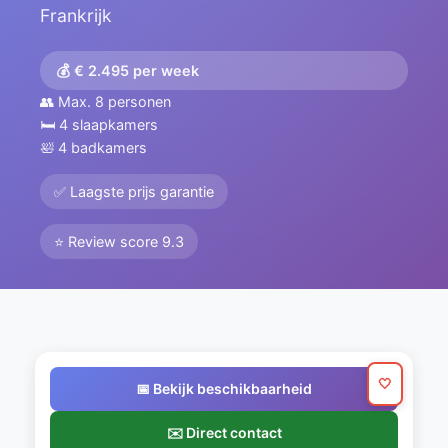
Frankrijk
💰 € 2.495 per week
👥 Max. 8 personen
🛏️ 4 slaapkamers
🛀 4 badkamers
✅ Laagste prijs garantie
⭐ Review score 9.3
🤍
📅 Bekijk beschikbaarheid
✉️ Direct contact