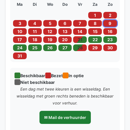
Ma
Di
Wo
Do
Vr
Za
Zo
1
2
3
4
5
6
7
8
9
10
11
12
13
14
15
16
17
18
19
20
21
22
23
24
25
26
27
28
29
30
31
Beschikbaar
Bezet
In optie
Niet beschikbaar
Een dag met twee kleuren is een wisseldag. Een
wisseldag met groen rechts beneden is beschikbaar
voor verhuur.
✉ Mail de verhuurder