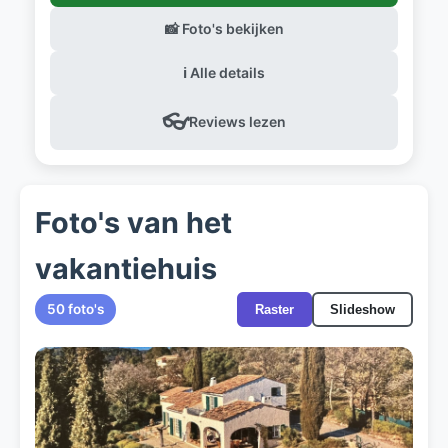
📸 Foto's bekijken
ℹ️ Alle details
👓
Reviews lezen
Foto's van het
vakantiehuis
50 foto's
Raster
Slideshow