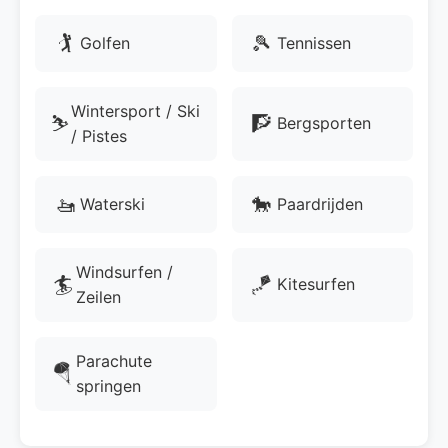
🏌
🎾
Golfen
Tennissen
Wintersport / Ski
⛷️
🧗
Bergsporten
/ Pistes
🚤
🐎
Waterski
Paardrijden
Windsurfen /
🏄
🪁
Kitesurfen
Zeilen
Parachute
🪂
springen