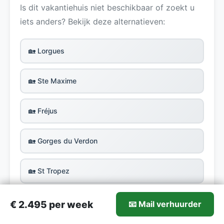
Is dit vakantiehuis niet beschikbaar of zoekt u
iets anders? Bekijk deze alternatieven:
🏡 Lorgues
🏡 Ste Maxime
🏡 Fréjus
🏡 Gorges du Verdon
🏡 St Tropez
🏡 Var
2.495-€2.495/week
€ 2.495 per week
📧 Mail verhuurder
Mail verhuurder