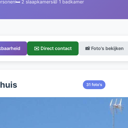
ersonen
🛏️ 2 slaapkamers
🛀 1 badkamer
ikbaarheid
✉️ Direct contact
📸 Foto's bekijken
ehuis
31 foto's