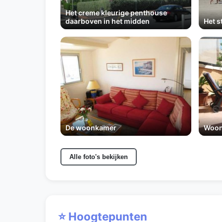
Het creme kleurige penthouse
daarboven in het midden
Het s
De woonkamer
Woon
Alle foto's bekijken
⭐ Hoogtepunten