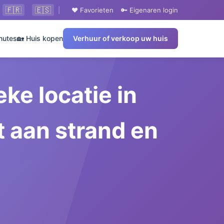
🇫🇷
🇪🇸
|
❤️ Favorieten
🔑 Eigenaren login
nutes
🏡 Huis kopen
Verhuur of verkoop uw huis
ke locatie in
t aan strand en