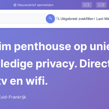
🇩🇪
🇬🇧
📰 Nieuwsbrief aanmelden
🔍
🔍 Uitgebreid zoekfilter
⚡ Last Mi
im penthouse op unie
ledige privacy. Direc
v en wifi.
uid-Frankrijk