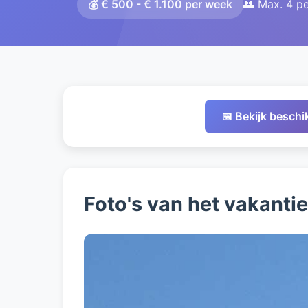
💰 € 500 - € 1.100 per week
👥 Max. 4 p
📅 Bekijk besch
Foto's van het vakanti