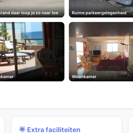
trand daar loop je zo naar toe
Ruime parkeergelegenheid
kamer
Woonkamer
🌟 Extra faciliteiten