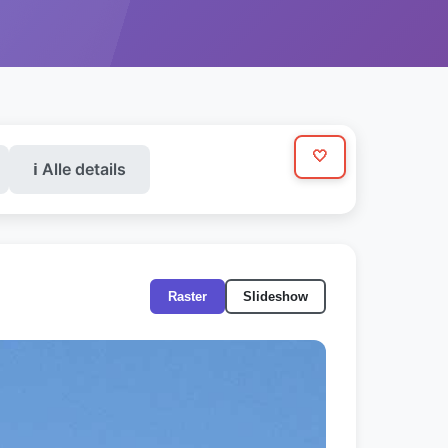
🤍
ℹ️ Alle details
Raster
Slideshow