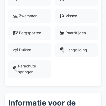
🏊
🎣
Zwemmen
Vissen
🧗
🐎
Bergsporten
Paardrijden
🤿
🪂
Duiken
Hanggliding
Parachute
🪂
springen
Informatie voor de