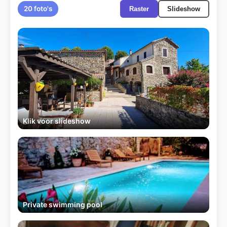
20 foto's
Raster
Slideshow
Klik voor slideshow
Private swimming pool