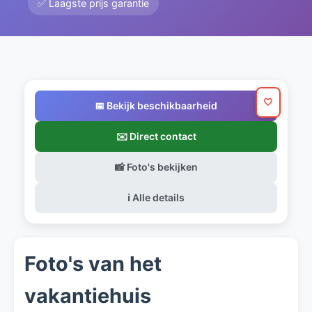
✅ Laagste prijs garantie
🤍
📅 Bekijk beschikbaarheid
✉️ Direct contact
📸 Foto's bekijken
ℹ️ Alle details
Foto's van het
vakantiehuis