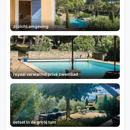
zijzicht omgeving
royaal verwarmd prívé zwembad
eetset in de grote tuin