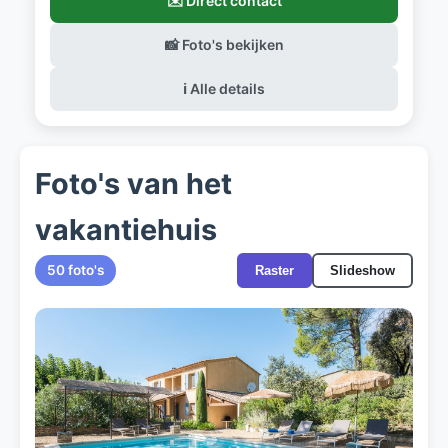
✉️ Direct contact
📸 Foto's bekijken
ℹ️ Alle details
Foto's van het
vakantiehuis
50 foto's
Raster
Slideshow