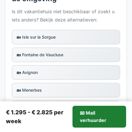
Is dit vakantiehuis niet beschikbaar of zoekt u
iets anders? Bekijk deze alternatieven:
🏡 Isle sur la Sorgue
🏡 Fontaine de Vaucluse
🏡 Avignon
🏡 Menerbes
🏡 Cote d'Azur
€ 1.295 - € 2.825 per
📧 Mail
1.295-€2.825/week
verhuurder
Mail verhuurder
week
🏡 Vaucluse