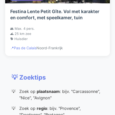
Festina Lente Petit Gîte. Vol met karakter
en comfort, met speelkamer, tuin
👥 Max. 4 pers.
🌊 25 km zee
🐕 Huisdier
📍
Pas de Calais
Noord-Frankrijk
💡 Zoektips
Zoek op
plaatsnaam
: bijv. "Carcassonne",
"Nice", "Avignon"
Zoek op
regio
: bijv. "Provence",
"Dordogne", "Bretagne"