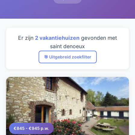
Er zijn
2 vakantiehuizen
gevonden met
saint denoeux
🎯 Uitgebreid zoekfilter
€845 - €945 p.w.