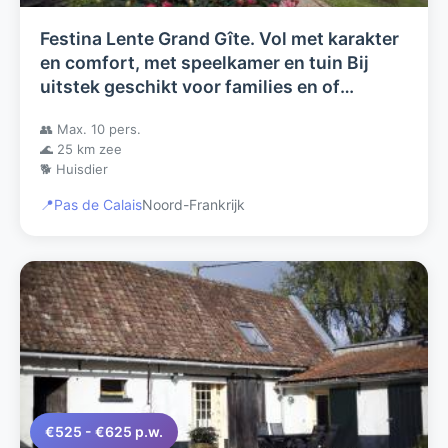
Festina Lente Grand Gîte. Vol met karakter
en comfort, met speelkamer en tuin Bij
uitstek geschikt voor families en of
vrienden.
👥 Max. 10 pers.
🌊 25 km zee
🐕 Huisdier
📍
Pas de Calais
Noord-Frankrijk
€525 - €625 p.w.