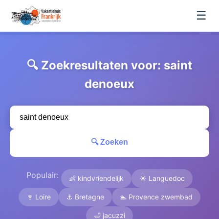
☰
🔍 Zoekresultaten voor: saint
denoeux
🔍 Zoeken
Populair:
👶 kindvriendelijk
☀️ Languedoc
🍷 Loire
⚓ Bretagne
🏊 Provence zwembad
🛁 jacuzzi