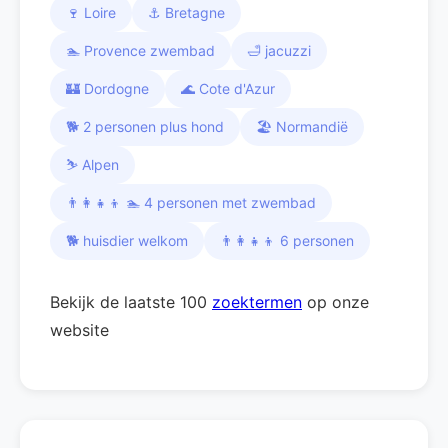
🍷 Loire
⚓ Bretagne
🏊 Provence zwembad
🛁 jacuzzi
🏰 Dordogne
🌊 Cote d'Azur
🐕 2 personen plus hond
🏖️ Normandië
⛷️ Alpen
👨‍👩‍👧‍👦 🏊 4 personen met zwembad
🐕 huisdier welkom
👨‍👩‍👧‍👦 6 personen
Bekijk de laatste 100
zoektermen
op onze
website