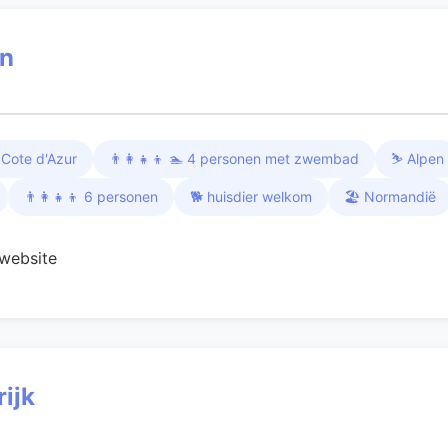
en
 Cote d'Azur
👨‍👩‍👧‍👦 🏊 4 personen met zwembad
⛷️ Alpen
👨‍👩‍👧‍👦 6 personen
🐕 huisdier welkom
🏖️ Normandië
website
ijk