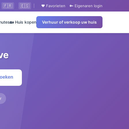
🇫🇷
🇪🇸
|
❤️ Favorieten
🔑 Eigenaren login
nutes
🏡 Huis kopen
Verhuur of verkoop uw huis
ve
Zoeken
r