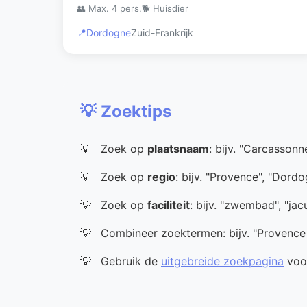
👥 Max. 4 pers.
🐕 Huisdier
📍
Dordogne
Zuid-Frankrijk
💡 Zoektips
Zoek op
plaatsnaam
: bijv. "Carcassonn
Zoek op
regio
: bijv. "Provence", "Dord
Zoek op
faciliteit
: bijv. "zwembad", "jac
Combineer zoektermen: bijv. "Provenc
Gebruik de
uitgebreide zoekpagina
voor