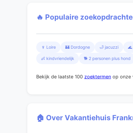
🔥 Populaire zoekopdracht
🍷 Loire
🏰 Dordogne
🛁 jacuzzi
🌊
👶 kindvriendelijk
🐕 2 personen plus hond
Bekijk de laatste 100
zoektermen
op onze 
🏠 Over Vakantiehuis Frankr