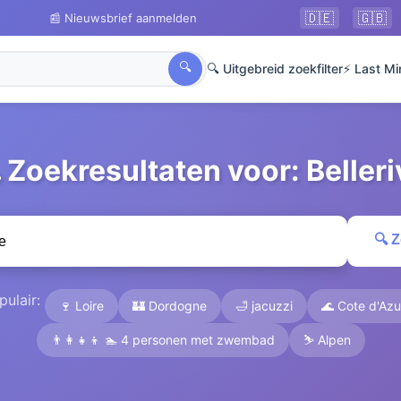
🇩🇪
🇬🇧
📰 Nieuwsbrief aanmelden
🔍
🔍 Uitgebreid zoekfilter
⚡ Last Mi
 Zoekresultaten voor: Belleri
🔍 
pulair:
🍷 Loire
🏰 Dordogne
🛁 jacuzzi
🌊 Cote d'Azu
👨‍👩‍👧‍👦 🏊 4 personen met zwembad
⛷️ Alpen