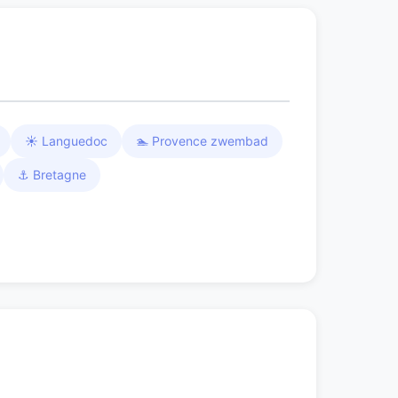
☀️ Languedoc
🏊 Provence zwembad
⚓ Bretagne