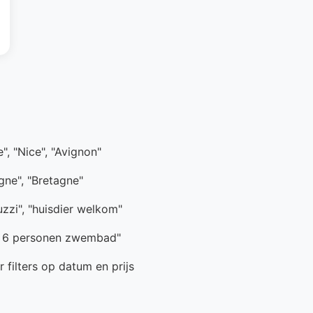
e", "Nice", "Avignon"
ogne", "Bretagne"
uzzi", "huisdier welkom"
e 6 personen zwembad"
 filters op datum en prijs