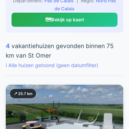
Departement:
Pas de Calais
| Regio:
Nord Pas
de Calais
🗺️
Bekijk op kaart
4
vakantiehuizen gevonden binnen 75
km van St Omer
ℹ️ Alle huizen getoond (geen datumfilter)
📍 25.7 km