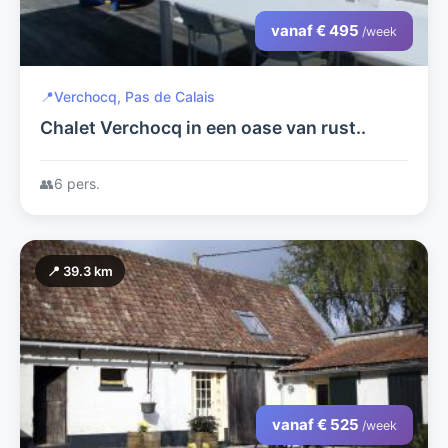
vanaf € 495
/week
📍
Verchocq, Pas de Calais
Chalet Verchocq in een oase van rust..
👥
6 pers.
📍 39.3 km
vanaf € 525
/week