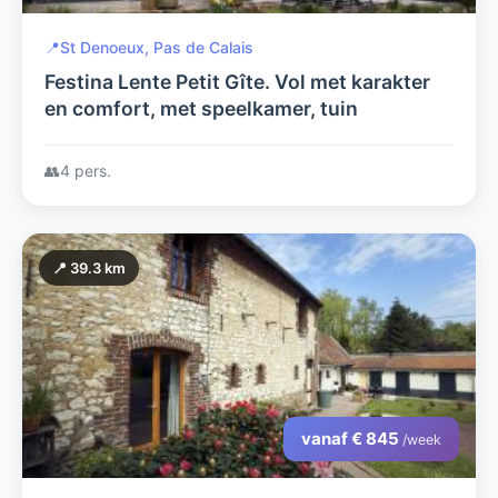
📍
St Denoeux, Pas de Calais
Festina Lente Petit Gîte. Vol met karakter
en comfort, met speelkamer, tuin
👥
4 pers.
📍 39.3 km
vanaf € 845
/week