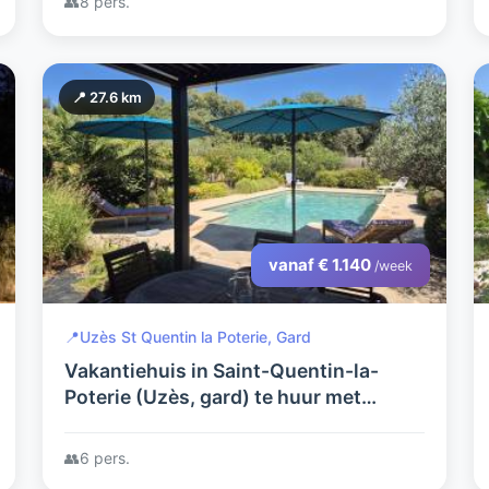
👥
8 pers.
📍 27.6 km
vanaf € 1.140
/week
📍
Uzès St Quentin la Poterie, Gard
Vakantiehuis in Saint-Quentin-la-
Poterie (Uzès, gard) te huur met
verwarmd zwembad voor 6 personen
👥
6 pers.