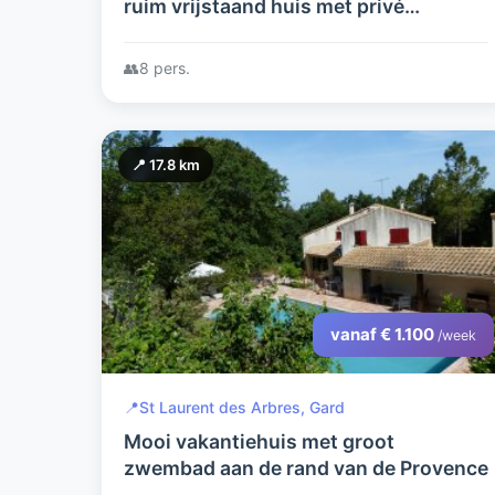
ruim vrijstaand huis met privé
zwembad, airco, 4 slpkrs, 1 op bg, bij
rivier, winkels en restaurantjes
👥
8 pers.
dichtbij
📍 17.8 km
vanaf € 1.100
/week
📍
St Laurent des Arbres, Gard
Mooi vakantiehuis met groot
zwembad aan de rand van de Provence