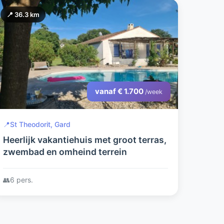
📍 36.3 km
vanaf € 1.700
/week
📍
St Theodorit, Gard
Heerlijk vakantiehuis met groot terras,
zwembad en omheind terrein
👥
6 pers.