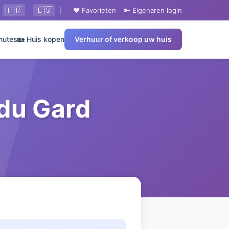
🇫🇷
🇪🇸
|
❤️ Favorieten
🔑 Eigenaren login
nutes
🏡 Huis kopen
Verhuur of verkoop uw huis
 du Gard