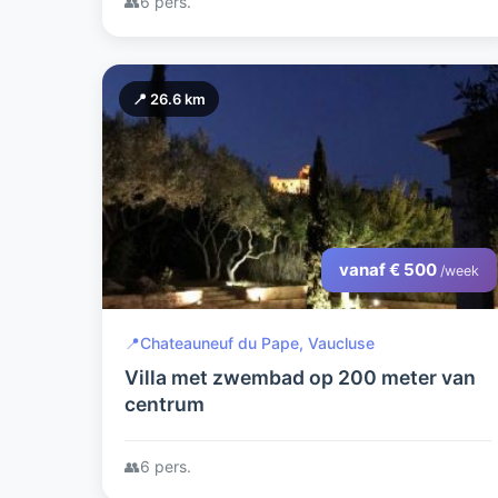
👥
6 pers.
📍 26.6 km
vanaf € 500
/week
📍
Chateauneuf du Pape, Vaucluse
Villa met zwembad op 200 meter van
centrum
👥
6 pers.