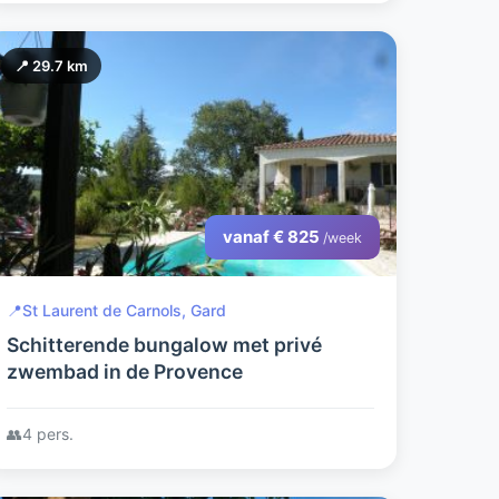
📍 29.7 km
vanaf € 825
/week
📍
St Laurent de Carnols, Gard
Schitterende bungalow met privé
zwembad in de Provence
👥
4 pers.