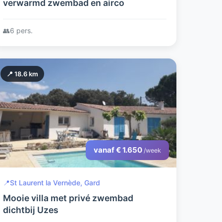
verwarmd zwembad en airco
👥
6 pers.
📍 18.6 km
vanaf € 1.650
/week
📍
St Laurent la Vernède, Gard
Mooie villa met privé zwembad
dichtbij Uzes