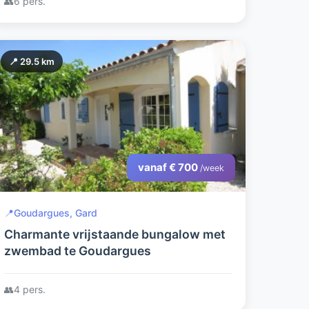
👥
6 pers.
📍 29.5 km
vanaf € 700
/week
📍
Goudargues, Gard
Charmante vrijstaande bungalow met
zwembad te Goudargues
👥
4 pers.