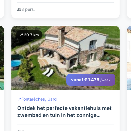
volledige huis - uniek !!- buitenkans !!
👥
8 pers.
📍 20.7 km
vanaf € 1.475
/week
📍
Fontarèches, Gard
Ontdek het perfecte vakantiehuis met
zwembad en tuin in het zonnige
zuiden van Frankrijk