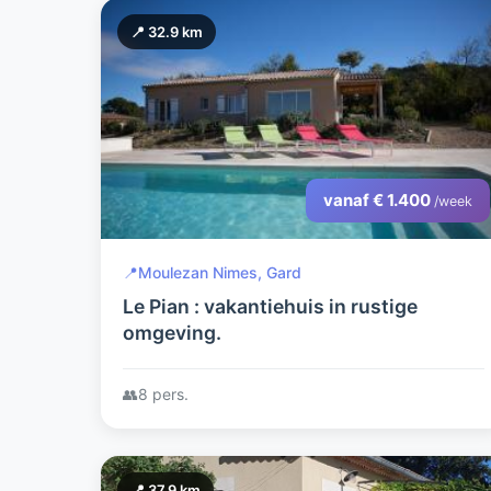
📍 32.9 km
vanaf € 1.400
/week
📍
Moulezan Nimes, Gard
Le Pian : vakantiehuis in rustige
omgeving.
👥
8 pers.
📍 37.9 km