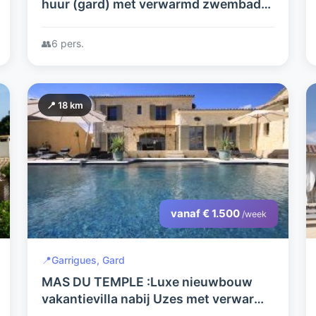
huur (gard) met verwarmd zwembad
voor 6 personen
👥
6 pers.
📍 18 km
vanaf € 1.500
/week
📍
Garrigues, Gard
MAS DU TEMPLE :Luxe nieuwbouw
vakantievilla nabij Uzes met verwarmd
Diffazur zwembad en airco in