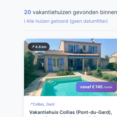
20
vakantiehuizen gevonden binnen
ℹ️ Alle huizen getoond (geen datumfilter)
📍 4.6 km
vanaf € 745
/week
📍
Collias, Gard
Vakantiehuis Collias (Pont-du-Gard),