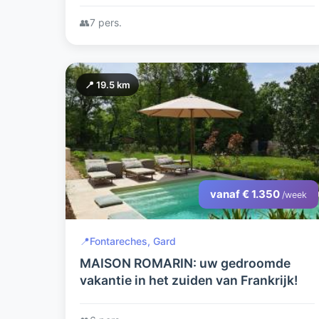
👥
7 pers.
📍 19.5 km
vanaf € 1.350
/week
📍
Fontareches, Gard
MAISON ROMARIN: uw gedroomde
vakantie in het zuiden van Frankrijk!