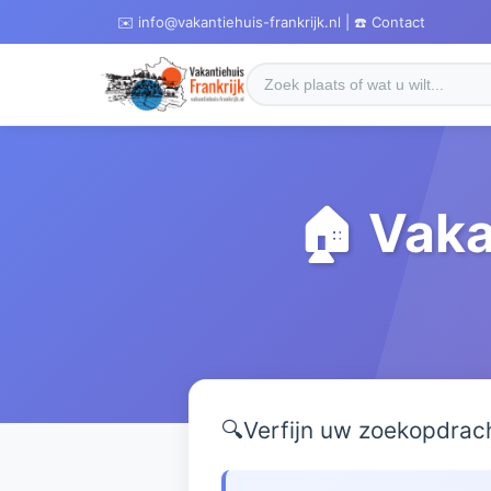
✉️ info@vakantiehuis-frankrijk.nl | ☎️ Contact
🏠 Vaka
🔍
Verfijn uw zoekopdrac