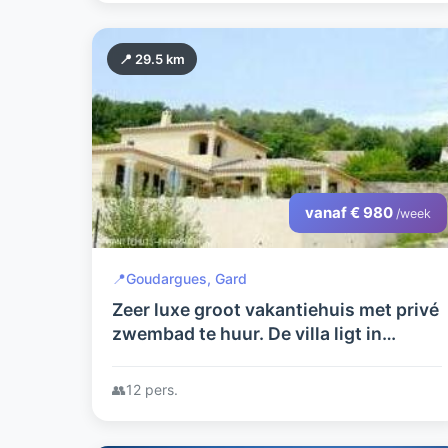
📍 29.5 km
vanaf € 980
/week
📍
Goudargues, Gard
Zeer luxe groot vakantiehuis met privé
zwembad te huur. De villa ligt in
Goudargues,departement
GARD,Provence,Zuid Frankrijk. zie
👥
12 pers.
huizehannen.nl