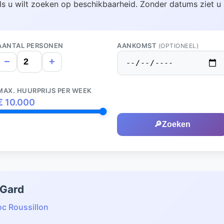
ls u wilt zoeken op beschikbaarheid. Zonder datums ziet u 
AANTAL PERSONEN
AANKOMST
(OPTIONEEL)
−
+
MAX. HUURPRIJS PER WEEK
€
10.000
🔎
Zoeken
 Gard
c Roussillon