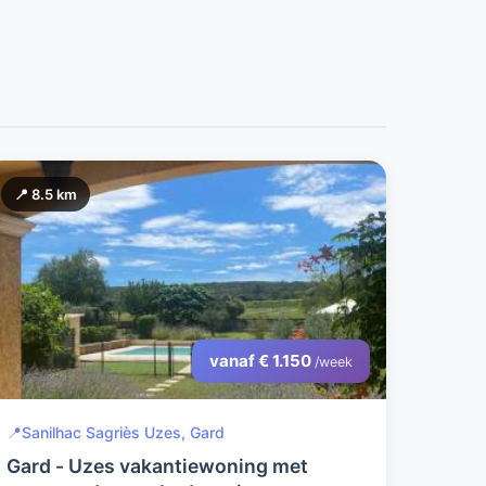
📍 8.5 km
vanaf € 1.150
/week
📍
Sanilhac Sagriès Uzes, Gard
Gard - Uzes vakantiewoning met