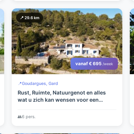
📍 29.6 km
vanaf € 695
/week
📍
Goudargues, Gard
Rust, Ruimte, Natuurgenot en alles
wat u zich kan wensen voor een
geweldige vakantie! Villa Berry! Ruime
villa in Zuid Frankrijk met verwarmd
👥
6 pers.
zwembad.