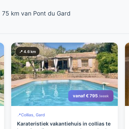
 75 km van Pont du Gard
📍 4.6 km
vanaf € 795
/week
📍
Collias, Gard
Karateristiek vakantiehuis in collias te