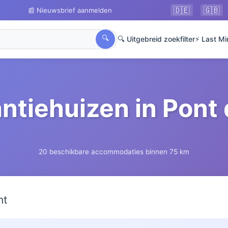
🇩🇪
🇬🇧
📰 Nieuwsbrief aanmelden
🔍
🔍 Uitgebreid zoekfilter
⚡ Last Mi
ntiehuizen in Pont
20 beschikbare accommodaties binnen 75 km
ht