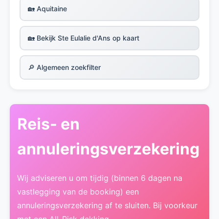
🏡 Aquitaine
🏡 Bekijk Ste Eulalie d'Ans op kaart
🔎 Algemeen zoekfilter
Reis- en
annuleringsverzekering
Wij adviseren u om tijdig (binnen 6 dagen na
vastlegging van de booking) een
annuleringsverzekering af te sluiten. Bij voorkeur
met een All-Risk dekking.