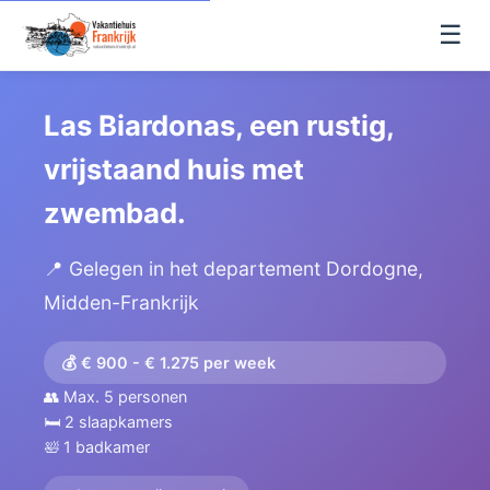
☰
Las Biardonas, een rustig,
vrijstaand huis met
zwembad.
📍 Gelegen in het departement Dordogne,
Midden-Frankrijk
💰 € 900 - € 1.275 per week
👥 Max. 5 personen
🛏️ 2 slaapkamers
🛀 1 badkamer