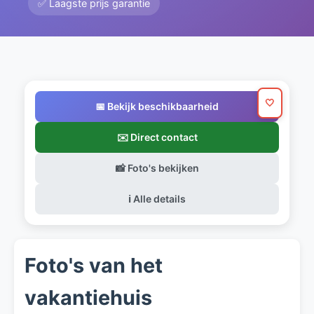
✅ Laagste prijs garantie
🤍
📅 Bekijk beschikbaarheid
✉️ Direct contact
📸 Foto's bekijken
ℹ️ Alle details
Foto's van het
vakantiehuis