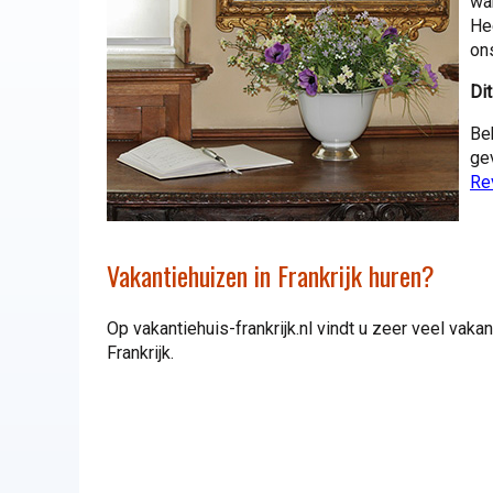
wa
He
on
Dit
Be
ge
Re
Vakantiehuizen in Frankrijk huren?
Op vakantiehuis-frankrijk.nl vindt u zeer veel vak
Frankrijk.