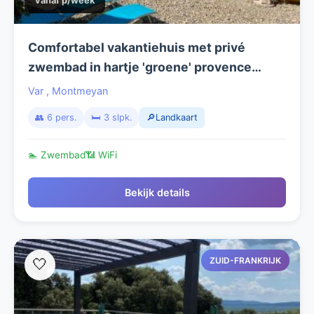
vanaf p/week
Comfortabel vakantiehuis met privé
zwembad in hartje 'groene' provence
dichtbij Gorges du Verdon
Var
,
Montmeyan
👥 6 pers.
🛏️ 3 slpk.
🔎Landkaart
🏊 Zwembad
📶 WiFi
Bekijk details
ZUID-FRANKRIJK
🤍