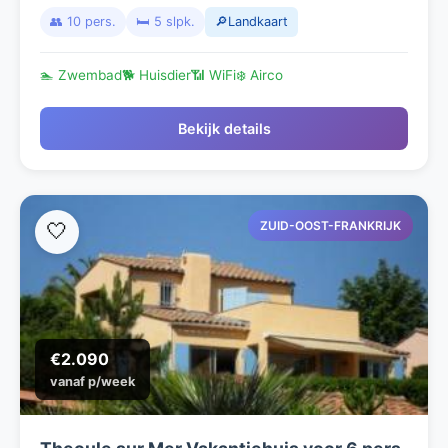
👥 10 pers.
🛏️ 5 slpk.
🔎Landkaart
🏊 Zwembad
🐕 Huisdier
📶 WiFi
❄️ Airco
Bekijk details
ZUID-OOST-FRANKRIJK
🤍
€2.090
vanaf p/week