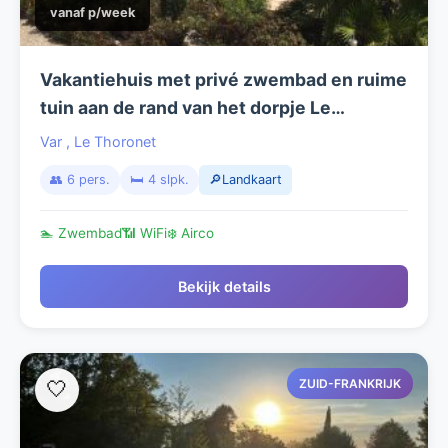
vanaf p/week
Vakantiehuis met privé zwembad en ruime
tuin aan de rand van het dorpje Le
Thoronet (VAR) PROVENCE
Var
,
Le Thoronet
👥 6 pers.
🛏️ 4 slpk.
🔎Landkaart
🏊 Zwembad
📶 WiFi
❄️ Airco
Bekijk details
ZUID-FRANKRIJK
🤍