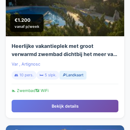
€1.200
vanaf p/week
Heerlijke vakantieplek met groot
verwarmd zwembad dichtbij het meer van
Artignosc en de fameuze Gorges du
Var
,
Artignosc
Verdon
👥 10 pers.
🛏️ 5 slpk.
🔎Landkaart
🏊 Zwembad
📶 WiFi
Bekijk details