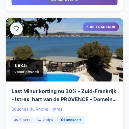
ZUID-FRANKRIJK
🤍
€945
vanaf p/week
Last Minut korting nu 30% - Zuid-Frankrijk
- Istres, hart van de PROVENCE - Domein
met 6 gites - UNIEK DIRECT AAN HET
Bouches du Rhone
,
Istres
WATER GELEGEN !
👥 6 pers.
🛏️ 2 slpk.
🔎Landkaart