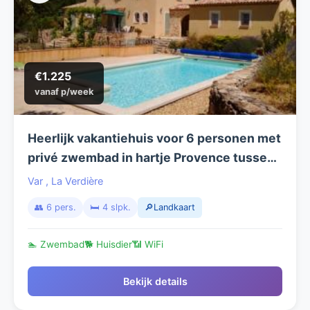
€1.225
vanaf p/week
Heerlijk vakantiehuis voor 6 personen met
privé zwembad in hartje Provence tussen
olijfbomen en wijngaard.
Var
,
La Verdière
👥 6 pers.
🛏️ 4 slpk.
🔎Landkaart
🏊 Zwembad
🐕 Huisdier
📶 WiFi
Bekijk details