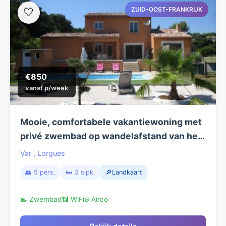
ZUID-OOST-FRANKRIJK
🤍
€850
vanaf p/week
Mooie, comfortabele vakantiewoning met
privé zwembad op wandelafstand van het
dorp Lorgues - Provence. Week van 22 tot
Var
,
Lorgues
29 augustus aan 50%
👥 5 pers.
🛏️ 3 slpk.
🔎Landkaart
🏊 Zwembad
📶 WiFi
❄️ Airco