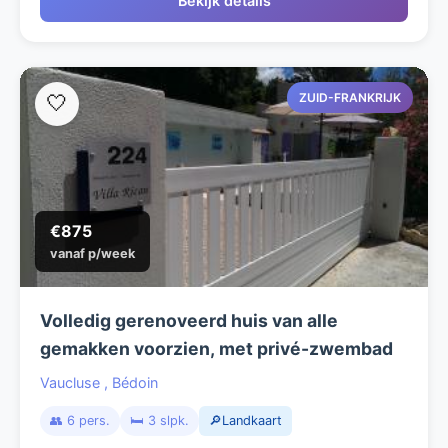
Bekijk details
ZUID-FRANKRIJK
🤍
€875
vanaf p/week
Volledig gerenoveerd huis van alle
gemakken voorzien, met privé-zwembad
Vaucluse
,
Bédoin
👥 6 pers.
🛏️ 3 slpk.
🔎Landkaart