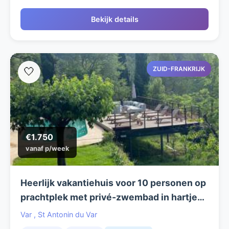
Bekijk details
ZUID-FRANKRIJK
🤍
€1.750
vanaf p/week
Heerlijk vakantiehuis voor 10 personen op
prachtplek met privé-zwembad in hartje
Provence
Var
,
St Antonin du Var