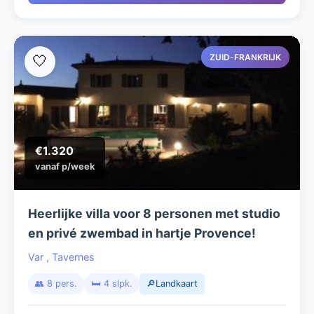
ZUID-FRANKRIJK
🤍
€1.320
vanaf p/week
Heerlijke villa voor 8 personen met studio
en privé zwembad in hartje Provence!
Var
,
Tavernes
👥 8 pers.
🛏️ 4 slpk.
🔎Landkaart