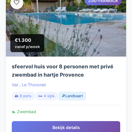
ZUID-FRANKRIJK
🤍
€1.300
vanaf p/week
sfeervol huis voor 8 personen met privé
zwembad in hartje Provence
Var
,
Le Thoronet
👥 8 pers.
🛏️ 4 slpk.
🔎Landkaart
🏊 Zwembad
Bekijk details