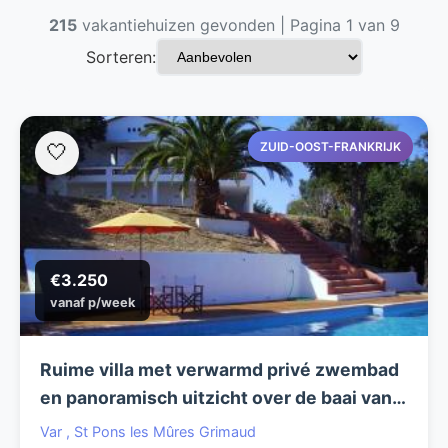
215
vakantiehuizen gevonden | Pagina 1 van 9
Sorteren:
ZUID-OOST-FRANKRIJK
🤍
€3.250
vanaf p/week
Ruime villa met verwarmd privé zwembad
en panoramisch uitzicht over de baai van
St. Tropez.
Var
,
St Pons les Mûres Grimaud