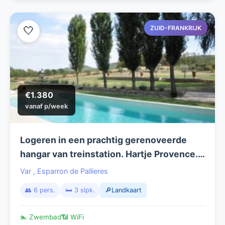
ZUID-FRANKRIJK
🤍
€1.380
vanaf p/week
Logeren in een prachtig gerenoveerde
hangar van treinstation. Hartje Provence.
Privé zwembad.
Var
,
Esparron de Pallieres
👥 6 pers.
🛏️ 3 slpk.
🔎Landkaart
🏊 Zwembad
📶 WiFi