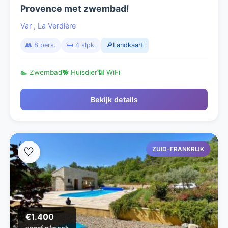
Provence met zwembad!
Var
,
La Verdière
👥 8 pers.
🛏️ 4 slpk.
🔎Landkaart
🏊 Zwembad
🐕 Huisdier
📶 WiFi
Bekijk details
ZUID-FRANKRIJK
🤍
€1.400