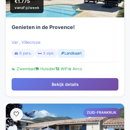
€1.775
vanaf p/week
Genieten in de Provence!
Var
,
Villecroze
👥 6 pers.
🛏️ 3 slpk.
🔎Landkaart
🏊 Zwembad
🐕 Huisdier
📶 WiFi
❄️ Airco
Bekijk details
ZUID-FRANKRIJK
🤍