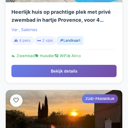
Heerlijk huis op prachtige plek met privé
zwembad in hartje Provence, voor 4
personen
Var
,
Salernes
👥 4 pers.
🛏️ 2 slpk.
🔎Landkaart
🏊 Zwembad
🐕 Huisdier
📶 WiFi
❄️ Airco
Bekijk details
ZUID-FRANKRIJK
🤍