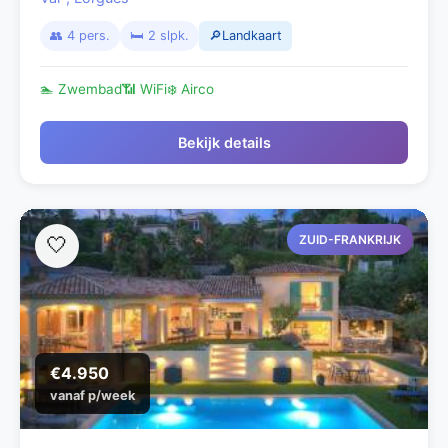
👥 4 pers.
🛏️ 2 slpk.
🔎Landkaart
🏊 Zwembad
📶 WiFi
❄️ Airco
Bekijk details
ZUID-FRANKRIJK
🤍
€4.950
vanaf p/week