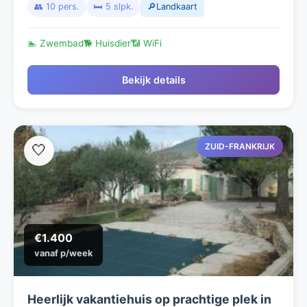
👥 10 pers.
🛏️ 5 slpk.
🔎Landkaart
🏊 Zwembad
🐕 Huisdier
📶 WiFi
Bekijk details
ZUID-FRANKRIJK
🤍
€1.400
vanaf p/week
Heerlijk vakantiehuis op prachtige plek in