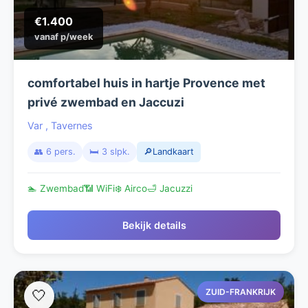
€1.400
vanaf p/week
comfortabel huis in hartje Provence met
privé zwembad en Jaccuzi
Var
,
Tavernes
👥 6 pers.
🛏️ 3 slpk.
🔎Landkaart
🏊 Zwembad
📶 WiFi
❄️ Airco
🛁 Jacuzzi
Bekijk details
ZUID-FRANKRIJK
🤍