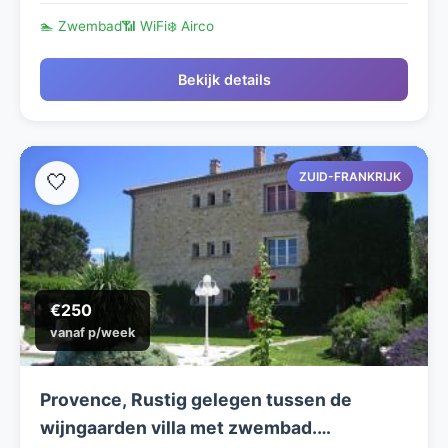
🏊 Zwembad
📶 WiFi
❄️ Airco
Bekijk details
ZUID-FRANKRIJK
🤍
€250
vanaf p/week
Provence, Rustig gelegen tussen de
wijngaarden villa met zwembad.