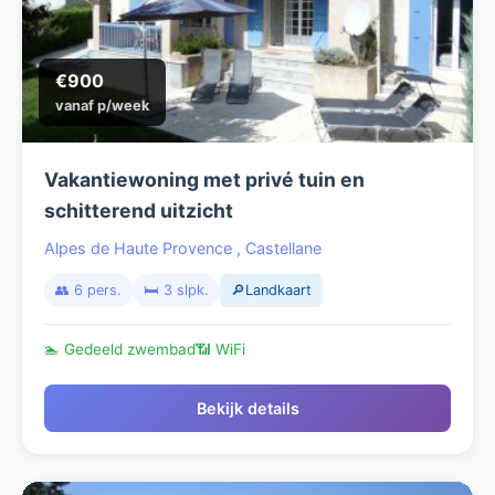
€900
vanaf p/week
Vakantiewoning met privé tuin en
schitterend uitzicht
Alpes de Haute Provence
,
Castellane
👥 6 pers.
🛏️ 3 slpk.
🔎Landkaart
🏊 Gedeeld zwembad
📶 WiFi
Bekijk details