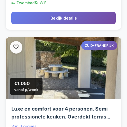
🏊 Zwembad
📶 WiFi
Bekijk details
ZUID-FRANKRIJK
🤍
€1.050
vanaf p/week
Luxe en comfort voor 4 personen. Semi
professionele keuken. Overdekt terras
75m2. Verwarmd zoutwater zwembad
Var
,
Lorgues