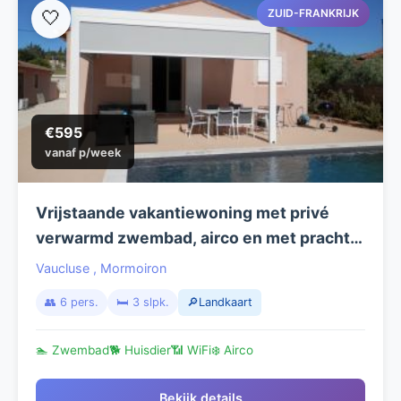
ZUID-FRANKRIJK
🤍
€595
vanaf p/week
Vrijstaande vakantiewoning met privé
verwarmd zwembad, airco en met prachtig
zicht op de Mont Ventoux
Vaucluse
,
Mormoiron
👥 6 pers.
🛏️ 3 slpk.
🔎Landkaart
🏊 Zwembad
🐕 Huisdier
📶 WiFi
❄️ Airco
Bekijk details