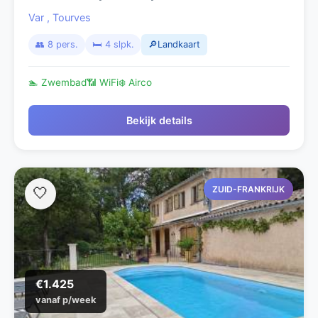
Provence.
Var
,
Tourves
👥 8 pers.
🛏️ 4 slpk.
🔎Landkaart
🏊 Zwembad
📶 WiFi
❄️ Airco
Bekijk details
ZUID-FRANKRIJK
🤍
€1.425
vanaf p/week