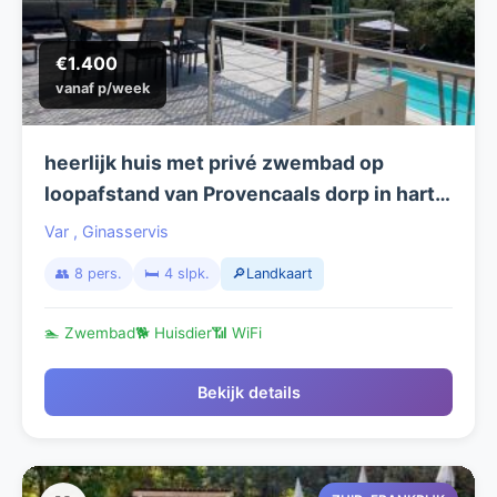
€1.400
vanaf p/week
heerlijk huis met privé zwembad op
loopafstand van Provencaals dorp in hartje
Provence
Var
,
Ginasservis
👥 8 pers.
🛏️ 4 slpk.
🔎Landkaart
🏊 Zwembad
🐕 Huisdier
📶 WiFi
Bekijk details