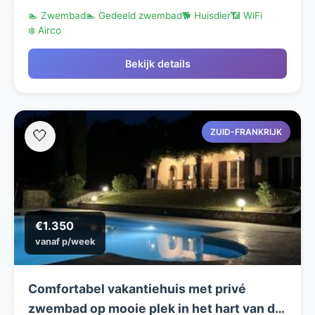
🏊 Zwembad
🏊 Gedeeld zwembad
🐕 Huisdier
📶 WiFi
❄️ Airco
Bekijk details
ZUID-FRANKRIJK
🤍
€1.350
vanaf p/week
Comfortabel vakantiehuis met privé
zwembad op mooie plek in het hart van de