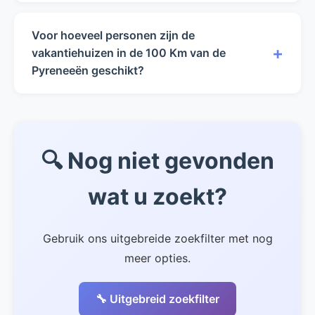
De huurprijzen in de 100 Km van de Pyreneeën
variëren van €0 tot €0 per week, afhankelijk
Voor hoeveel personen zijn de
van het seizoen en de accommodatie.
+
vakantiehuizen in de 100 Km van de
Pyreneeën geschikt?
Onze vakantiehuizen in de 100 Km van de
Pyreneeën zijn geschikt voor 0 tot 0 personen.
🔍 Nog niet gevonden
wat u zoekt?
Gebruik ons uitgebreide zoekfilter met nog
meer opties.
🔧 Uitgebreid zoekfilter