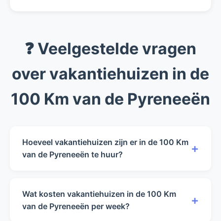
❓ Veelgestelde vragen
over vakantiehuizen in de
100 Km van de Pyreneeën
Hoeveel vakantiehuizen zijn er in de 100 Km
+
van de Pyreneeën te huur?
Op dit moment hebben wij 0 vakantiehuizen in
de 100 Km van de Pyreneeën beschikbaar voor
Wat kosten vakantiehuizen in de 100 Km
+
verhuur.
van de Pyreneeën per week?