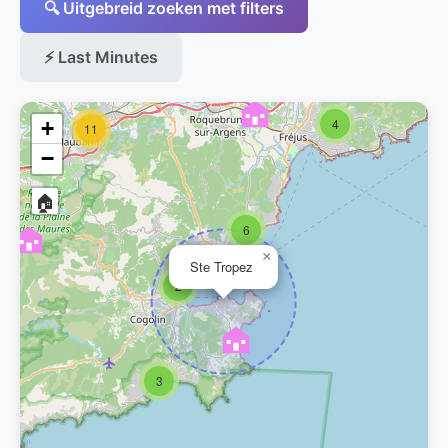
🔍 Uitgebreid zoeken met filters
⚡ Last Minutes
30
4
+
11
−
🏠
6
×
Ste Tropez
2
3