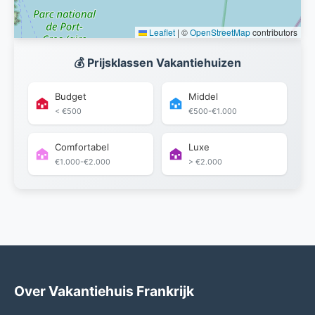
Leaflet
|
©
OpenStreetMap
contributors
💰 Prijsklassen Vakantiehuizen
Budget
Middel
< €500
€500-€1.000
Comfortabel
Luxe
€1.000-€2.000
> €2.000
Over Vakantiehuis Frankrijk